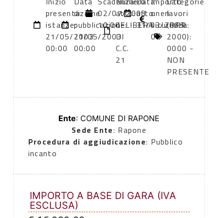
Inizio
Data
Scadenza:
Numero
Data
Importo
Categorie
presentazione
di
02/07/2003
atto:
atto:
oneri
lavori
istanze:
pubblicazione:
10:00
dELIBERA
31/03/2003
sicurezza:
(DPR
21/05/2003
21/05/2003
DI
0
2000):
00:00
00:00
C.C.
0000 -
21
NON
PRESENTE
Ente
: COMUNE DI RAPONE
Sede Ente
: Rapone
Procedura di aggiudicazione
: Pubblico
incanto
IMPORTO A BASE DI GARA (IVA
ESCLUSA)