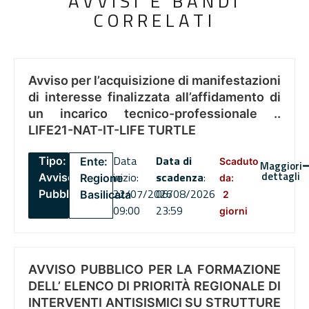
AVVISI E BANDI
CORRELATI
Avviso per l’acquisizione di manifestazioni
di interesse finalizzata all’affidamento di
un incarico tecnico-professionale ..
LIFE21-NAT-IT-LIFE TURTLE
Data
Data di
Tipo:
Ente:
Scaduto
Maggiori
dettagli
inizio:
scadenza
:
Avviso
Regione
da:
22/07/2026
06/08/2026
Pubblico
Basilicata
2
09:00
23:59
giorni
AVVISO PUBBLICO PER LA FORMAZIONE
DELL’ ELENCO DI PRIORITÀ REGIONALE DI
INTERVENTI ANTISISMICI SU STRUTTURE