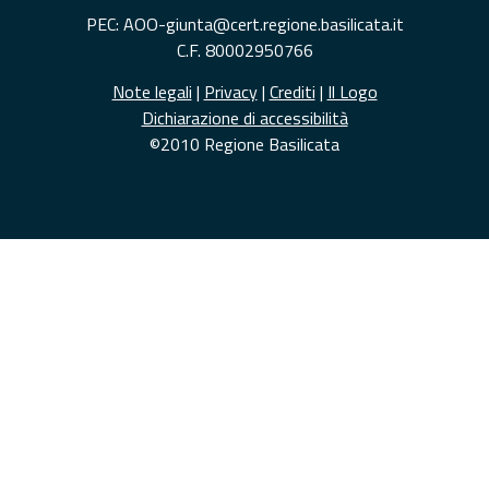
PEC: AOO-giunta@cert.regione.basilicata.it
C.F. 80002950766
Note legali
|
Privacy
|
Crediti
|
Il Logo
Dichiarazione di accessibilità
©2010 Regione Basilicata