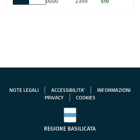
00:00
23:59
510
NOTE LEGALI
ACCESSIBILITA'
INFORMAZIONI
PRIVACY
COOKIES