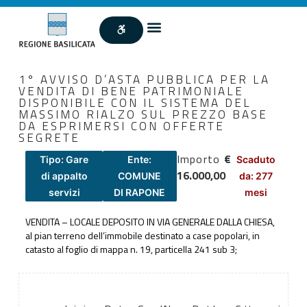
1° AVVISO D’ASTA PUBBLICA PER LA
VENDITA DI BENE PATRIMONIALE
DISPONIBILE CON IL SISTEMA DEL
MASSIMO RIALZO SUL PREZZO BASE
DA ESPRIMERSI CON OFFERTE
SEGRETE
Importo
€
Tipo: Gare
Ente:
Scaduto
16.000,00
di appalto
COMUNE
da: 277
servizi
DI RAPONE
mesi
VENDITA – LOCALE DEPOSITO IN VIA GENERALE DALLA CHIESA,
al pian terreno dell’immobile destinato a case popolari, in
catasto al foglio di mappa n. 19, particella 241 sub 3;