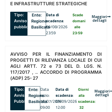
E INFRASTRUTTURE STRATEGICHE
Data di
Tipo:
Ente:
Scade
Maggiori
dettagli
scadenza
:
Avviso
Regione
domani
09/08/2026
pubblico
Basilicata
alle
23:59
23:59
AVVISO PER IL FINANZIAMENTO DI
PROGETTI DI RILEVANZA LOCALE DI CUI
AGLI ARTT. 72 e 73 DEL D. LGS. N.
117/2017 , .. ACCORDO DI PROGRAMMA
(ADP) 25- 27
Data
Data di
Tipo:
Ente:
Giorni
Maggiori
dettagli
inizio:
scadenza
:
Avviso
Regione
alla
16/07/2026
09/09/2026
Pubblico
Basilicata
scadenza:
09:00
12:00
32