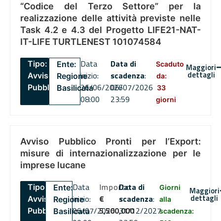
“Codice del Terzo Settore” per la
realizzazione delle attività previste nelle
Task 4.2 e 4.3 del Progetto LIFE21-NAT-
IT-LIFE TURTLENEST 101074584
Data
Data di
Tipo:
Ente:
Scaduto
Maggiori
dettagli
inizio:
scadenza
:
Avviso
Regione
da:
26/06/2026
06/07/2026
Pubblico
Basilicata
33
08:00
23:59
giorni
Avviso Pubblico Pronti per l’Export:
misure di internazionalizzazione per le
imprese lucane
Data
Importo
Data di
Tipo:
Ente:
Giorni
Maggiori
dettagli
inizio:
€
scadenza
:
Avviso
Regione
alla
06/07/2026
5,500,000
31/12/2027
Pubblico
Basilicata
scadenza: