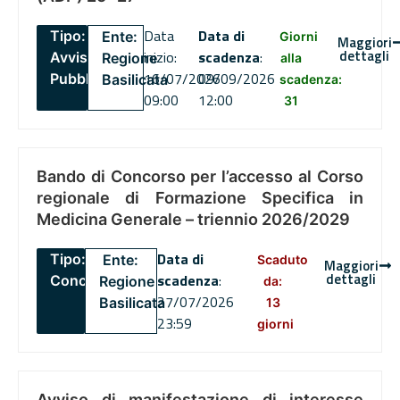
Data
Data di
Tipo:
Ente:
Giorni
Maggiori
dettagli
inizio:
scadenza
:
Avviso
Regione
alla
16/07/2026
09/09/2026
Pubblico
Basilicata
scadenza:
09:00
12:00
31
Bando di Concorso per l’accesso al Corso
regionale di Formazione Specifica in
Medicina Generale – triennio 2026/2029
Data di
Tipo:
Ente:
Scaduto
Maggiori
dettagli
scadenza
:
Concorsi
Regione
da:
27/07/2026
Basilicata
13
23:59
giorni
Avviso di manifestazione di interesse