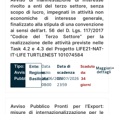
rivolto a enti del terzo settore, senza
scopo di lucro, impegnati in attività non
economiche di interesse generale,
finalizzato alla stipula di una convenzione
ai sensi dell’art. 56 del D. Lgs. 117/2017
“Codice del Terzo Settore” per la
realizzazione delle attività previste nelle
Task 4.2 e 4.3 del Progetto LIFE21-NAT-
IT-LIFE TURTLENEST 101074584
Data
Data di
Tipo:
Ente:
Scaduto
Maggiori
dettagli
inizio:
scadenza
:
Avviso
Regione
da:
26/06/2026
06/07/2026
Pubblico
Basilicata
34
08:00
23:59
giorni
Avviso Pubblico Pronti per l’Export:
misure di internazionalizzazione per le