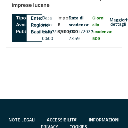
imprese lucane
Data
Importo
Data di
Tipo:
Ente:
Giorni
Maggiori
dettagli
inizio:
€
scadenza
:
Avviso
Regione
alla
06/07/2026
5,500,000
31/12/2027
Pubblico
Basilicata
scadenza:
00:00
23:59
509
NOTE LEGALI
ACCESSIBILITA'
INFORMAZIONI
PRIVACY
COOKIES