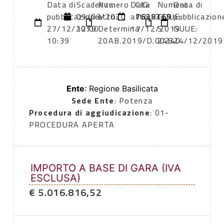
Data di
Scadenza:
Numero
Data
CIG:
Numero
Data di
pubblicazione:
09/03/2020
atto:
atto:
7638369
GUUE:
pubblicazion
27/12/2019
12:00
Determina
17/12/2019
S
GUUE:
10:39
20AB.2019/D.00240
248
24/12/2019
Ente
: Regione Basilicata
Sede Ente
: Potenza
Procedura di aggiudicazione
: 01-
PROCEDURA APERTA
IMPORTO A BASE DI GARA (IVA
ESCLUSA)
€ 5.016.816,52