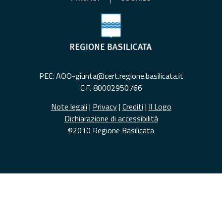
PEC: AOO-giunta@cert.regione.basilicata.it
C.F. 80002950766
Note legali
|
Privacy
|
Crediti
|
Il Logo
Dichiarazione di accessibilità
©2010 Regione Basilicata