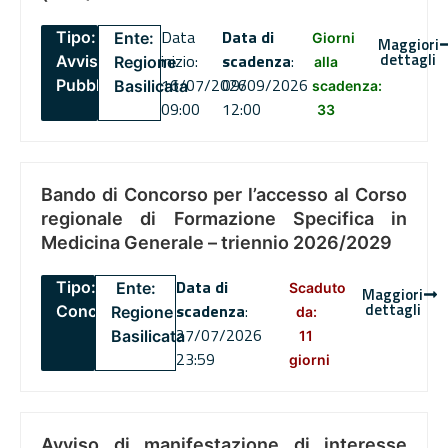
Data
Data di
Tipo:
Ente:
Giorni
Maggiori
dettagli
inizio:
scadenza
:
Avviso
Regione
alla
16/07/2026
09/09/2026
Pubblico
Basilicata
scadenza:
09:00
12:00
33
Bando di Concorso per l’accesso al Corso
regionale di Formazione Specifica in
Medicina Generale – triennio 2026/2029
Data di
Tipo:
Ente:
Scaduto
Maggiori
dettagli
scadenza
:
Concorsi
Regione
da:
27/07/2026
Basilicata
11
23:59
giorni
Avviso di manifestazione di interesse