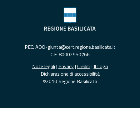
PEC: AOO-giunta@cert.regione.basilicata.it
C.F. 80002950766
Note legali
|
Privacy
|
Crediti
|
Il Logo
Dichiarazione di accessibilità
©2010 Regione Basilicata