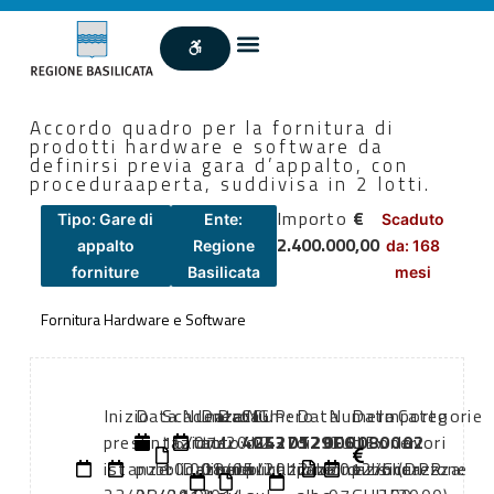
Accordo quadro per la fornitura di
prodotti hardware e software da
definirsi previa gara d’appalto, con
proceduraaperta, suddivisa in 2 lotti.
Importo
€
Tipo: Gare di
Ente:
Scaduto
2.400.000,00
appalto
Regione
da: 168
forniture
Basilicata
mesi
Fornitura Hardware e Software
Inizio
Data
Scadenza:
Numero
Data
Data
CIG:
Numero
CUP:
Data
Numero
Data
Importo
Categorie
presentazione
di
16/07/2012
atto:
atto:
di
42527529F6
di
G43D12000080002
di
GUUE:
di
oneri
lavori
istanze:
pubblicazione:
10:00
Delibera
08/05/2012
pubblicazione
pubblicazione
pubblicazione
2012/S
pubblicazione
sicurezza:
(DPR