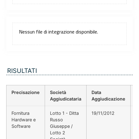
Nessun file di integrazione disponibile.
RISULTATI
Precisazione
Società
Data
P
Aggiudicataria
Aggiudicazione
D
Fornitura
Lotto 1 - Ditta
19/11/2012
D
Hardware e
Russo
7
Software
Giuseppe /
-
Lotto 2