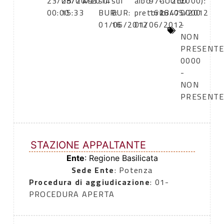
23/05/2012
28/01/2014
491
sul
sul
albo
97-
GUUE:
200
2000):
00:00
15:33
BUR:
BUR:
pretorio:
161647
23/05/2012
0000
01/06/2012
16
01/06/2012
-
NON
PRESENT
0000
-
NON
PRESENT
STAZIONE APPALTANTE
Ente
: Regione Basilicata
Sede Ente
: Potenza
Procedura di aggiudicazione
: 01-
PROCEDURA APERTA