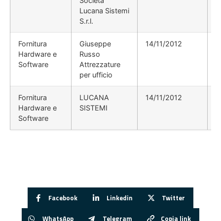
Società
Lucana Sistemi
S.r.l.
Fornitura
Giuseppe
14/11/2012
D
Hardware e
Russo
Software
Attrezzature
per ufficio
Fornitura
LUCANA
14/11/2012
D
Hardware e
SISTEMI
Software
Facebook
Linkedin
Twitter
WhatsApp
Telegram
Copia link