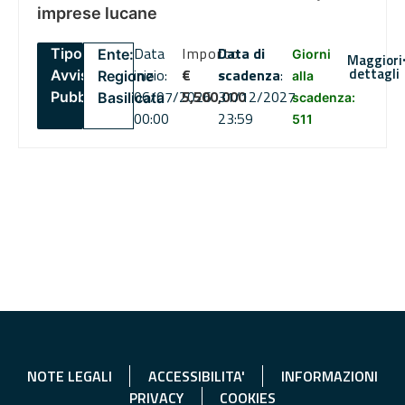
imprese lucane
Data
Importo
Data di
Tipo:
Ente:
Giorni
Maggiori
dettagli
inizio:
€
scadenza
:
Avviso
Regione
alla
06/07/2026
5,500,000
31/12/2027
Pubblico
Basilicata
scadenza:
00:00
23:59
511
NOTE LEGALI
ACCESSIBILITA'
INFORMAZIONI
PRIVACY
COOKIES