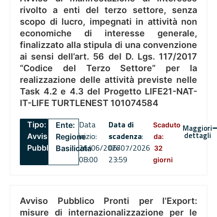
rivolto a enti del terzo settore, senza
scopo di lucro, impegnati in attività non
economiche di interesse generale,
finalizzato alla stipula di una convenzione
ai sensi dell’art. 56 del D. Lgs. 117/2017
“Codice del Terzo Settore” per la
realizzazione delle attività previste nelle
Task 4.2 e 4.3 del Progetto LIFE21-NAT-
IT-LIFE TURTLENEST 101074584
Data
Data di
Tipo:
Ente:
Scaduto
Maggiori
dettagli
inizio:
scadenza
:
Avviso
Regione
da:
26/06/2026
06/07/2026
Pubblico
Basilicata
32
08:00
23:59
giorni
Avviso Pubblico Pronti per l’Export:
misure di internazionalizzazione per le