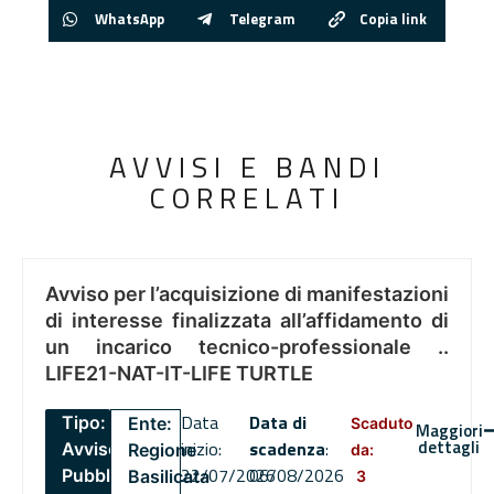
WhatsApp
Telegram
Copia link
AVVISI E BANDI
CORRELATI
Avviso per l’acquisizione di manifestazioni
di interesse finalizzata all’affidamento di
un incarico tecnico-professionale ..
LIFE21-NAT-IT-LIFE TURTLE
Data
Data di
Tipo:
Ente:
Scaduto
Maggiori
dettagli
inizio:
scadenza
:
Avviso
Regione
da:
22/07/2026
06/08/2026
Pubblico
Basilicata
3