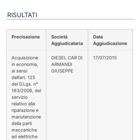
RISULTATI
Precisazione
Società
Data
P
Aggiudicataria
Aggiudicazione
Acquisizione
DIESEL CAR DI
17/07/2015
in economia,
ARMANDI
ai sensi
GIUSEPPE
dell’art. 125
del D.Lgs. n°
163/2006, del
servizio
relativo alla
riparazione e
manutenzione
della parti
meccaniche
ed elettriche