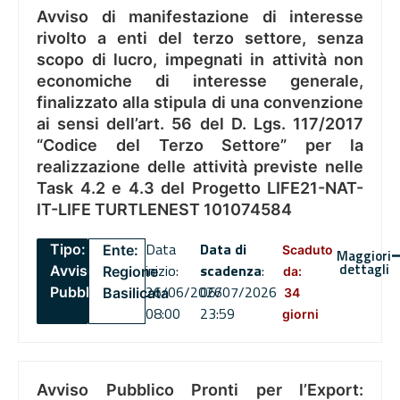
Avviso di manifestazione di interesse
rivolto a enti del terzo settore, senza
scopo di lucro, impegnati in attività non
economiche di interesse generale,
finalizzato alla stipula di una convenzione
ai sensi dell’art. 56 del D. Lgs. 117/2017
“Codice del Terzo Settore” per la
realizzazione delle attività previste nelle
Task 4.2 e 4.3 del Progetto LIFE21-NAT-
IT-LIFE TURTLENEST 101074584
Data
Data di
Tipo:
Ente:
Scaduto
Maggiori
dettagli
inizio:
scadenza
:
Avviso
Regione
da:
26/06/2026
06/07/2026
Pubblico
Basilicata
34
08:00
23:59
giorni
Avviso Pubblico Pronti per l’Export: