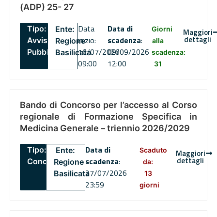
(ADP) 25- 27
Data
Data di
Tipo:
Ente:
Giorni
Maggiori
dettagli
inizio:
scadenza
:
Avviso
Regione
alla
16/07/2026
09/09/2026
Pubblico
Basilicata
scadenza:
09:00
12:00
31
Bando di Concorso per l’accesso al Corso
regionale di Formazione Specifica in
Medicina Generale – triennio 2026/2029
Data di
Tipo:
Ente:
Scaduto
Maggiori
dettagli
scadenza
:
Concorsi
Regione
da:
27/07/2026
Basilicata
13
23:59
giorni