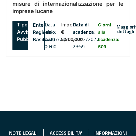
misure di internazionalizzazione per le
imprese lucane
Data
Importo
Data di
Tipo:
Ente:
Giorni
Maggiori
dettagli
inizio:
€
scadenza
:
Avviso
Regione
alla
06/07/2026
5,500,000
31/12/2027
Pubblico
Basilicata
scadenza:
00:00
23:59
509
NOTE LEGALI
ACCESSIBILITA'
INFORMAZIONI