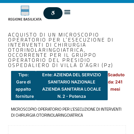
ACQUISTO DI UN MICROSCOPIO
OPERATORIO PER L’ESECUZIONE DI
INTERVENTI DI CHIRURGIA
OTORINOLARINGOIATRICA,
OCCORRENTE PER IL GRUPPO
OPERATORIO DEL PRESIDIO
OSPEDALIERO DI VILLA D’AGRI (Pz)
Tipo:
Ente: AZIENDA DEL SERVIZIO
Scaduto
Gare di
SANITARIO NAZIONALE
da: 241
appalto
AZIENDA SANITARIA LOCALE
mesi
forniture
N. 2 - Potenza
MICROSCOPIO OPERATORIO PER L’ESECUZIONE DI INTERVENTI
DI CHIRURGIA OTORINOLARINGOIATRICA