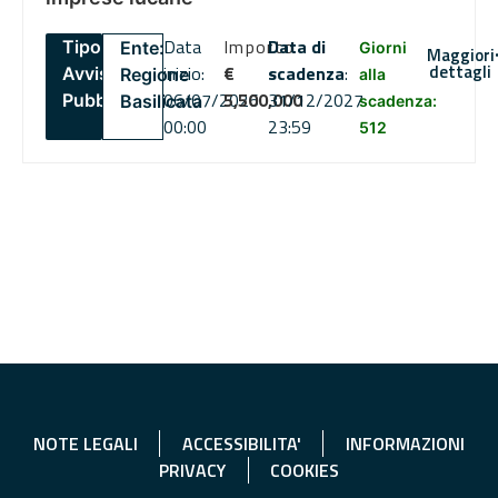
Data
Importo
Data di
Tipo:
Ente:
Giorni
Maggiori
dettagli
inizio:
€
scadenza
:
Avviso
Regione
alla
06/07/2026
5,500,000
31/12/2027
Pubblico
Basilicata
scadenza:
00:00
23:59
512
NOTE LEGALI
ACCESSIBILITA'
INFORMAZIONI
PRIVACY
COOKIES