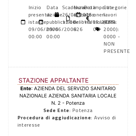
Inizio
Data
Scadenza:
Numero
Data
Importo
Categorie
presentazione
di
26/06/2006
atto:
atto:
oneri
lavori
istanze:
pubblicazione:
11:00
delibera
18/09/2003
sicurezza:
(DPR
09/06/2006
09/06/2006
826
0
2000):
00:00
00:00
0000 -
NON
PRESENTE
STAZIONE APPALTANTE
Ente
: AZIENDA DEL SERVIZIO SANITARIO
NAZIONALE AZIENDA SANITARIA LOCALE
N. 2 - Potenza
Sede Ente
: Potenza
Procedura di aggiudicazione
: Avviso di
interesse