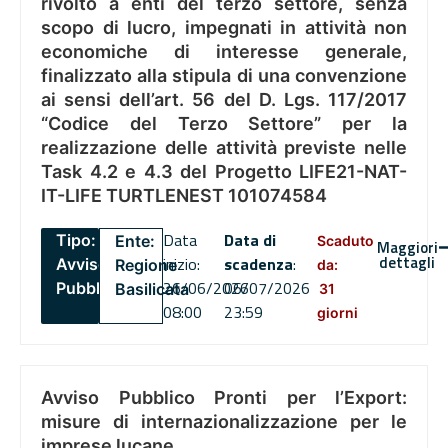
rivolto a enti del terzo settore, senza
scopo di lucro, impegnati in attività non
economiche di interesse generale,
finalizzato alla stipula di una convenzione
ai sensi dell’art. 56 del D. Lgs. 117/2017
“Codice del Terzo Settore” per la
realizzazione delle attività previste nelle
Task 4.2 e 4.3 del Progetto LIFE21-NAT-
IT-LIFE TURTLENEST 101074584
Data
Data di
Tipo:
Ente:
Scaduto
Maggiori
dettagli
inizio:
scadenza
:
Avviso
Regione
da:
26/06/2026
06/07/2026
Pubblico
Basilicata
31
08:00
23:59
giorni
Avviso Pubblico Pronti per l’Export:
misure di internazionalizzazione per le
imprese lucane