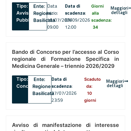
Data
Data di
Tipo:
Ente:
Giorni
Maggiori
dettagli
inizio:
scadenza
:
Avviso
Regione
alla
16/07/2026
09/09/2026
Pubblico
Basilicata
scadenza:
09:00
12:00
34
Bando di Concorso per l’accesso al Corso
regionale di Formazione Specifica in
Medicina Generale – triennio 2026/2029
Data di
Tipo:
Ente:
Scaduto
Maggiori
dettagli
scadenza
:
Concorsi
Regione
da:
27/07/2026
Basilicata
10
23:59
giorni
Avviso di manifestazione di interesse