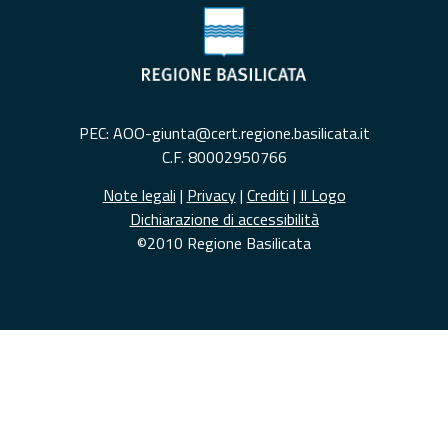
PEC: AOO-giunta@cert.regione.basilicata.it
C.F. 80002950766
Note legali
|
Privacy
|
Crediti
|
Il Logo
Dichiarazione di accessibilità
©2010 Regione Basilicata