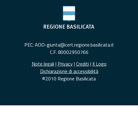
PEC: AOO-giunta@cert.regione.basilicata.it
C.F. 80002950766
Note legali
|
Privacy
|
Crediti
|
Il Logo
Dichiarazione di accessibilità
©2010 Regione Basilicata