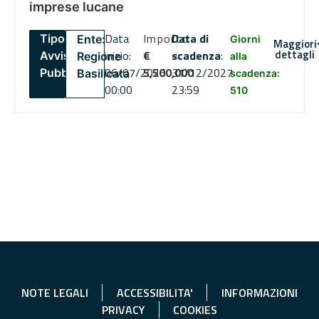
imprese lucane
Data
Importo
Data di
Tipo:
Ente:
Giorni
Maggiori
dettagli
inizio:
€
scadenza
:
Avviso
Regione
alla
06/07/2026
5,500,000
31/12/2027
Pubblico
Basilicata
scadenza:
00:00
23:59
510
NOTE LEGALI
ACCESSIBILITA'
INFORMAZIONI
PRIVACY
COOKIES