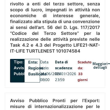
rivolto a enti del terzo settore, senza
scopo di lucro, impegnati in attività non
economiche di interesse generale,
finalizzato alla stipula di una convenzione
ai sensi dell’art. 56 del D. Lgs. 117/2017
“Codice del Terzo Settore” per la
realizzazione delle attività previste nelle
Task 4.2 e 4.3 del Progetto LIFE21-NAT-
IT-LIFE TURTLENEST 101074584
Data
Data di
Tipo:
Ente:
Scaduto
Maggiori
dettagli
inizio:
scadenza
:
Avviso
Regione
da:
26/06/2026
06/07/2026
Pubblico
Basilicata
33
08:00
23:59
giorni
Avviso Pubblico Pronti per l’Export:
misure di internazionalizzazione per le