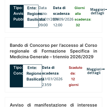
Data
Data di
Tipo:
Ente:
Giorni
Maggiori
dettagli
inizio:
scadenza
:
Avviso
Regione
alla
16/07/2026
09/09/2026
Pubblico
Basilicata
scadenza:
09:00
12:00
32
Bando di Concorso per l’accesso al Corso
regionale di Formazione Specifica in
Medicina Generale – triennio 2026/2029
Data di
Tipo:
Ente:
Scaduto
Maggiori
dettagli
scadenza
:
Concorsi
Regione
da:
27/07/2026
Basilicata
12
23:59
giorni
Avviso di manifestazione di interesse