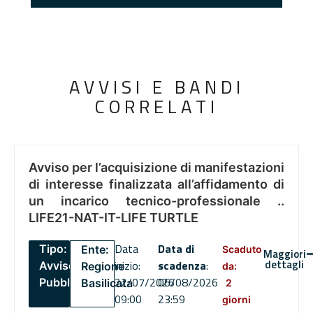
AVVISI E BANDI
CORRELATI
Avviso per l’acquisizione di manifestazioni
di interesse finalizzata all’affidamento di
un incarico tecnico-professionale ..
LIFE21-NAT-IT-LIFE TURTLE
Data
Data di
Tipo:
Ente:
Scaduto
Maggiori
dettagli
inizio:
scadenza
:
Avviso
Regione
da:
22/07/2026
06/08/2026
Pubblico
Basilicata
2
09:00
23:59
giorni