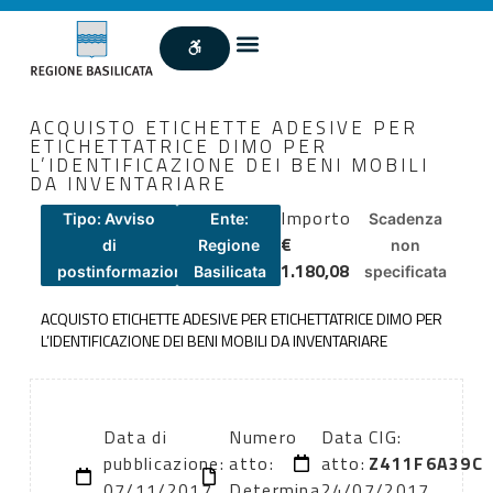
ACQUISTO ETICHETTE ADESIVE PER
ETICHETTATRICE DIMO PER
L’IDENTIFICAZIONE DEI BENI MOBILI
DA INVENTARIARE
Importo
Tipo: Avviso
Ente:
Scadenza
€
di
Regione
non
1.180,08
postinformazione
Basilicata
specificata
ACQUISTO ETICHETTE ADESIVE PER ETICHETTATRICE DIMO PER
L’IDENTIFICAZIONE DEI BENI MOBILI DA INVENTARIARE
Data di
Numero
Data
CIG:
pubblicazione:
atto:
atto:
Z411F6A39C
07/11/2017
Determina
24/07/2017