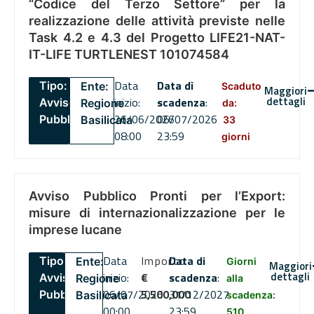
“Codice del Terzo Settore” per la
realizzazione delle attività previste nelle
Task 4.2 e 4.3 del Progetto LIFE21-NAT-
IT-LIFE TURTLENEST 101074584
Data
Data di
Tipo:
Ente:
Scaduto
Maggiori
dettagli
inizio:
scadenza
:
Avviso
Regione
da:
26/06/2026
06/07/2026
Pubblico
Basilicata
33
08:00
23:59
giorni
Avviso Pubblico Pronti per l’Export:
misure di internazionalizzazione per le
imprese lucane
Data
Importo
Data di
Tipo:
Ente:
Giorni
Maggiori
dettagli
inizio:
€
scadenza
:
Avviso
Regione
alla
06/07/2026
5,500,000
31/12/2027
Pubblico
Basilicata
scadenza:
00:00
23:59
510