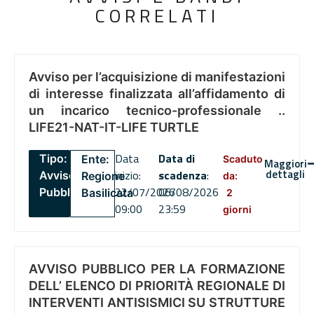
CORRELATI
Avviso per l’acquisizione di manifestazioni
di interesse finalizzata all’affidamento di
un incarico tecnico-professionale ..
LIFE21-NAT-IT-LIFE TURTLE
Data
Data di
Tipo:
Ente:
Scaduto
Maggiori
dettagli
inizio:
scadenza
:
Avviso
Regione
da:
22/07/2026
06/08/2026
Pubblico
Basilicata
2
09:00
23:59
giorni
AVVISO PUBBLICO PER LA FORMAZIONE
DELL’ ELENCO DI PRIORITÀ REGIONALE DI
INTERVENTI ANTISISMICI SU STRUTTURE