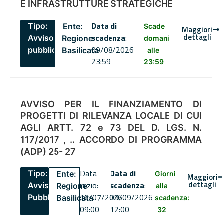
E INFRASTRUTTURE STRATEGICHE
Data di
Tipo:
Ente:
Scade
Maggiori
dettagli
scadenza
:
Avviso
Regione
domani
09/08/2026
pubblico
Basilicata
alle
23:59
23:59
AVVISO PER IL FINANZIAMENTO DI
PROGETTI DI RILEVANZA LOCALE DI CUI
AGLI ARTT. 72 e 73 DEL D. LGS. N.
117/2017 , .. ACCORDO DI PROGRAMMA
(ADP) 25- 27
Data
Data di
Tipo:
Ente:
Giorni
Maggiori
dettagli
inizio:
scadenza
:
Avviso
Regione
alla
16/07/2026
09/09/2026
Pubblico
Basilicata
scadenza:
09:00
12:00
32