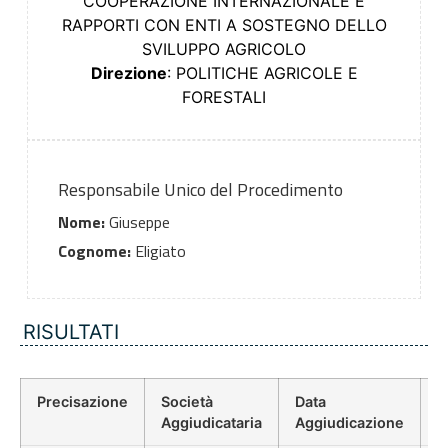
COOPERAZIONE INTERNAZIONALE E
RAPPORTI CON ENTI A SOSTEGNO DELLO
SVILUPPO AGRICOLO
Direzione
: POLITICHE AGRICOLE E
FORESTALI
Responsabile Unico del Procedimento
Nome:
Giuseppe
Cognome:
Eligiato
RISULTATI
Precisazione
Società
Data
P
Aggiudicataria
Aggiudicazione
D