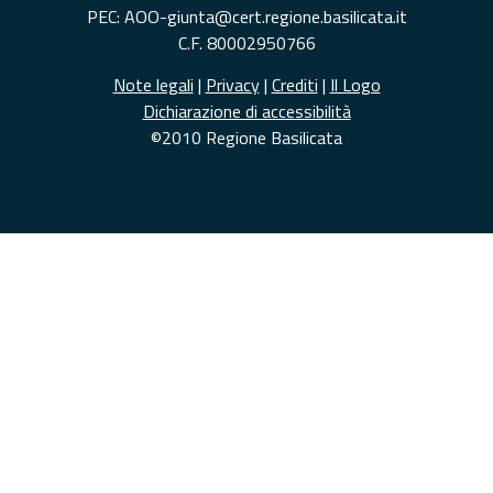
PEC: AOO-giunta@cert.regione.basilicata.it
C.F. 80002950766
Note legali
|
Privacy
|
Crediti
|
Il Logo
Dichiarazione di accessibilità
©2010 Regione Basilicata