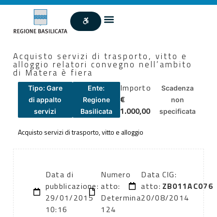
Acquisto servizi di trasporto, vitto e
alloggio relatori convegno nell’ambito
di Matera è fiera
Importo
Tipo: Gare
Ente:
Scadenza
€
di appalto
Regione
non
1.000,00
servizi
Basilicata
specificata
Acquisto servizi di trasporto, vitto e alloggio
Data di
Numero
Data
CIG:
pubblicazione:
atto:
atto:
ZB011AC076
29/01/2015
Determina
20/08/2014
10:16
124