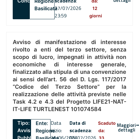
dettagli
scadenza
:
Concorsi
Regione
da:
27/07/2026
Basilicata
12
23:59
giorni
Avviso di manifestazione di interesse
rivolto a enti del terzo settore, senza
scopo di lucro, impegnati in attività non
economiche di interesse generale,
finalizzato alla stipula di una convenzione
ai sensi dell’art. 56 del D. Lgs. 117/2017
“Codice del Terzo Settore” per la
realizzazione delle attività previste nelle
Task 4.2 e 4.3 del Progetto LIFE21-NAT-
IT-LIFE TURTLENEST 101074584
Data
Data di
Tipo:
Ente:
Scaduto
Maggiori
dettagli
inizio:
scadenza
:
Avviso
Regione
da:
26/06/2026
06/07/2026
Pubblico
Basilicata
33