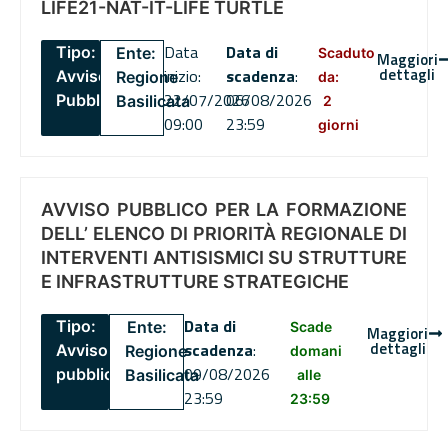
LIFE21-NAT-IT-LIFE TURTLE
Data
Data di
Tipo:
Ente:
Scaduto
Maggiori
dettagli
inizio:
scadenza
:
Avviso
Regione
da:
22/07/2026
06/08/2026
Pubblico
Basilicata
2
09:00
23:59
giorni
AVVISO PUBBLICO PER LA FORMAZIONE
DELL’ ELENCO DI PRIORITÀ REGIONALE DI
INTERVENTI ANTISISMICI SU STRUTTURE
E INFRASTRUTTURE STRATEGICHE
Data di
Tipo:
Ente:
Scade
Maggiori
dettagli
scadenza
:
Avviso
Regione
domani
09/08/2026
pubblico
Basilicata
alle
23:59
23:59