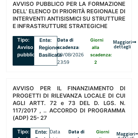
AVVISO PUBBLICO PER LA FORMAZIONE
DELL’ ELENCO DI PRIORITÀ REGIONALE DI
INTERVENTI ANTISISMICI SU STRUTTURE
E INFRASTRUTTURE STRATEGICHE
Data di
Tipo:
Ente:
Giorni
Maggiori
dettagli
scadenza
:
Avviso
Regione
alla
09/08/2026
pubblico
Basilicata
scadenza:
23:59
2
AVVISO PER IL FINANZIAMENTO DI
PROGETTI DI RILEVANZA LOCALE DI CUI
AGLI ARTT. 72 e 73 DEL D. LGS. N.
117/2017 , .. ACCORDO DI PROGRAMMA
(ADP) 25- 27
Data
Data di
Tipo:
Ente:
Giorni
Maggiori