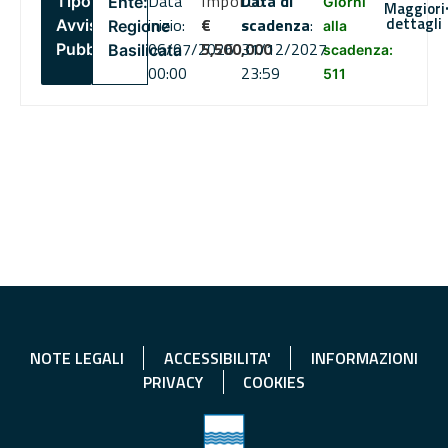
Data
Importo
Data di
Tipo:
Ente:
Giorni
Maggiori
dettagli
inizio:
€
scadenza
:
Avviso
Regione
alla
06/07/2026
5,500,000
31/12/2027
Pubblico
Basilicata
scadenza:
00:00
23:59
511
NOTE LEGALI
ACCESSIBILITA'
INFORMAZIONI
PRIVACY
COOKIES