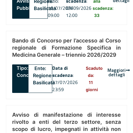
dettagli
inizio:
scadenza
:
Avviso
Regione
alla
16/07/2026
09/09/2026
Pubblico
Basilicata
scadenza:
09:00
12:00
33
Bando di Concorso per l’accesso al Corso
regionale di Formazione Specifica in
Medicina Generale – triennio 2026/2029
Data di
Tipo:
Ente:
Scaduto
Maggiori
dettagli
scadenza
:
Concorsi
Regione
da:
27/07/2026
Basilicata
11
23:59
giorni
Avviso di manifestazione di interesse
rivolto a enti del terzo settore, senza
scopo di lucro, impegnati in attività non