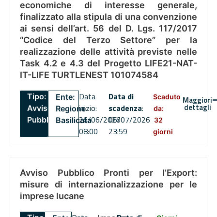
economiche di interesse generale,
finalizzato alla stipula di una convenzione
ai sensi dell’art. 56 del D. Lgs. 117/2017
“Codice del Terzo Settore” per la
realizzazione delle attività previste nelle
Task 4.2 e 4.3 del Progetto LIFE21-NAT-
IT-LIFE TURTLENEST 101074584
Data
Data di
Tipo:
Ente:
Scaduto
Maggiori
dettagli
inizio:
scadenza
:
Avviso
Regione
da:
26/06/2026
06/07/2026
Pubblico
Basilicata
32
08:00
23:59
giorni
Avviso Pubblico Pronti per l’Export:
misure di internazionalizzazione per le
imprese lucane