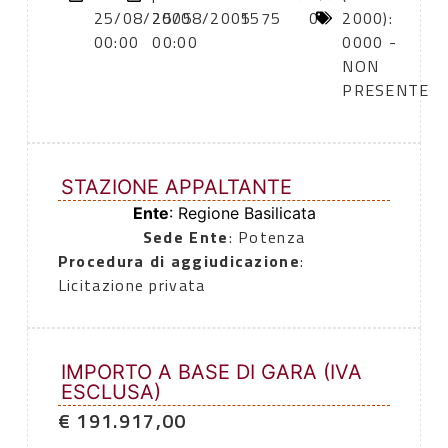
25/08/2005
25/08/2005
1575
0
2000):
00:00
00:00
0000 -
NON
PRESENTE
STAZIONE APPALTANTE
Ente
: Regione Basilicata
Sede Ente
: Potenza
Procedura di aggiudicazione
:
Licitazione privata
IMPORTO A BASE DI GARA (IVA
ESCLUSA)
€ 191.917,00