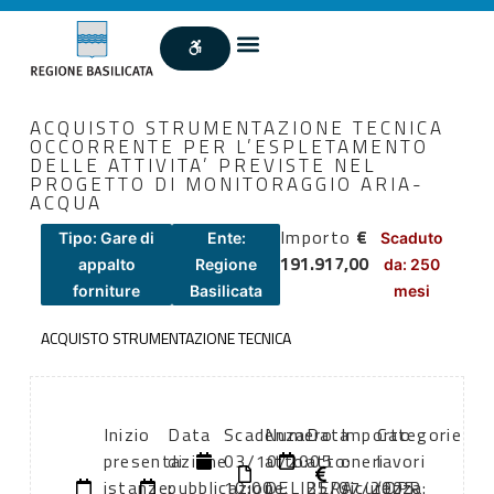
ACQUISTO STRUMENTAZIONE TECNICA
OCCORRENTE PER L’ESPLETAMENTO
DELLE ATTIVITA’ PREVISTE NEL
PROGETTO DI MONITORAGGIO ARIA-
ACQUA
Importo
€
Tipo: Gare di
Ente:
Scaduto
191.917,00
appalto
Regione
da: 250
forniture
Basilicata
mesi
ACQUISTO STRUMENTAZIONE TECNICA
Inizio
Data
Scadenza:
Numero
Data
Importo
Categorie
presentazione
di
03/10/2005
atto:
atto:
oneri
lavori
istanze:
pubblicazione:
10:00
DELIBERA
25/07/2005
sicurezza:
(DPR