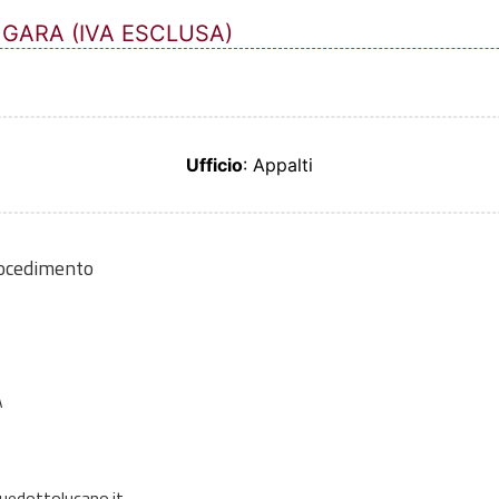
 GARA (IVA ESCLUSA)
Ufficio
: Appalti
rocedimento
A
edottolucano.it