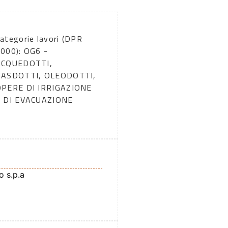
ategorie lavori (DPR
000): OG6 -
:
ACQUEDOTTI,
GASDOTTI, OLEODOTTI,
OPERE DI IRRIGAZIONE
E DI EVACUAZIONE
 s.p.a