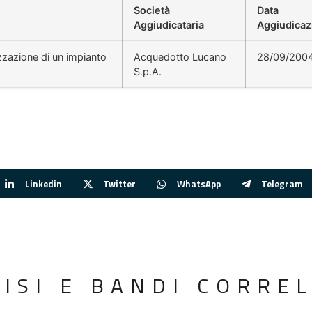
Società
Data
Aggiudicataria
Aggiudicaz
izzazione di un impianto
Acquedotto Lucano
28/09/200
S.p.A.
Linkedin
Twitter
WhatsApp
Telegram
VISI E BANDI CORREL