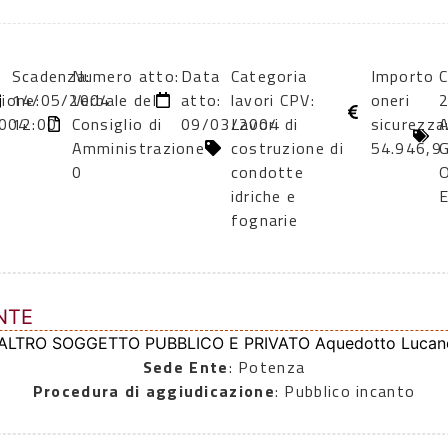
Scadenza:
Numero atto:
Data
Categoria
Importo
C
zione:
14/05/2004
Verbale del
atto:
lavori CPV:
oneri
2
004
12:00
Consiglio di
09/03/2004
Lavori di
sicurezza
Amministrazione
costruzione di
54.946,9
0
condotte
idriche e
fognarie
NTE
 ALTRO SOGGETTO PUBBLICO E PRIVATO Aquedotto Lucano
Sede Ente
: Potenza
Procedura di aggiudicazione
: Pubblico incanto