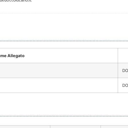
me Allegato
D
D