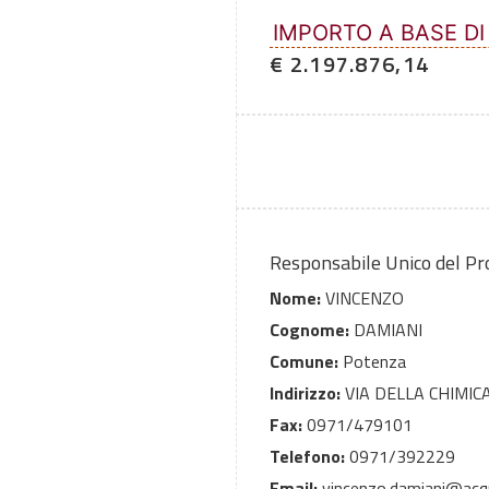
IMPORTO A BASE DI
€ 2.197.876,14
Responsabile Unico del P
Nome:
VINCENZO
Cognome:
DAMIANI
Comune:
Potenza
Indirizzo:
VIA DELLA CHIMIC
Fax:
0971/479101
Telefono:
0971/392229
Email:
vincenzo.damiani@acqu