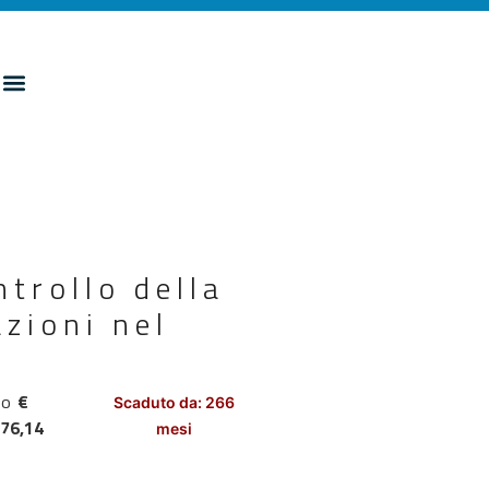
trollo della
azioni nel
to
€
Scaduto da: 266
876,14
mesi