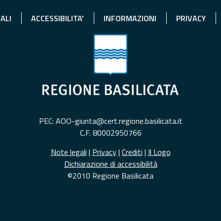
ALI
ACCESSIBILITA'
INFORMAZIONI
PRIVACY
PEC: AOO-giunta@cert.regione.basilicata.it
C.F. 80002950766
Note legali
|
Privacy
|
Crediti
|
Il Logo
Dichiarazione di accessibilità
©2010 Regione Basilicata