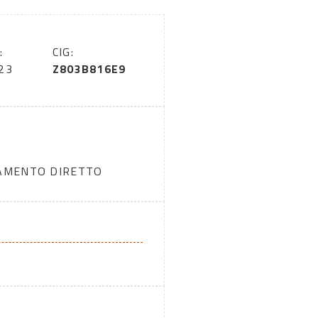
:
CIG:
23
Z803B816E9
DAMENTO DIRETTO