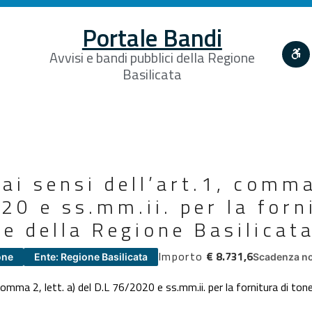
Portale Bandi
Avvisi e bandi pubblici della Regione
Basilicata
ai sensi dell’art.1, comma 
20 e ss.mm.ii. per la forn
ze della Regione Basilicat
Importo
€ 8.731,6
one
Ente: Regione Basilicata
Scadenza no
comma 2, lett. a) del D.L 76/2020 e ss.mm.ii. per la fornitura di ton