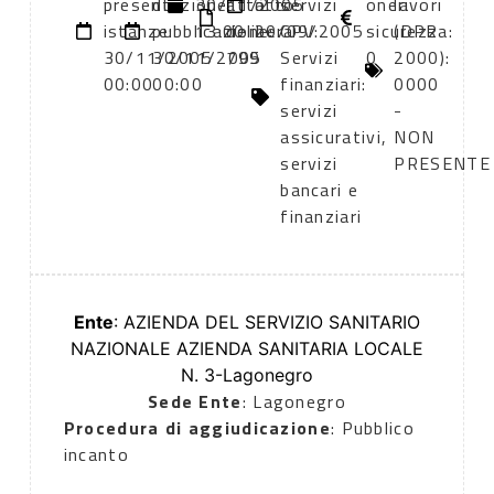
presentazione
di
30/11/2005
atto:
atto:
servizi
oneri
lavori
istanze:
pubblicazione:
13:00
delibera
20/09/2005
CPV:
sicurezza:
(DPR
30/11/2005
30/11/2005
799
Servizi
0
2000):
00:00
00:00
finanziari:
0000
servizi
-
assicurativi,
NON
servizi
PRESENTE
bancari e
finanziari
Ente
: AZIENDA DEL SERVIZIO SANITARIO
NAZIONALE AZIENDA SANITARIA LOCALE
N. 3-Lagonegro
Sede Ente
: Lagonegro
Procedura di aggiudicazione
: Pubblico
incanto