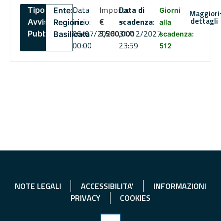
Data
Importo
Data di
Tipo:
Ente:
Giorni
Maggiori
dettagli
inizio:
€
scadenza
:
Avviso
Regione
alla
06/07/2026
5,500,000
31/12/2027
Pubblico
Basilicata
scadenza:
00:00
23:59
512
NOTE LEGALI
ACCESSIBILITA'
INFORMAZIONI
PRIVACY
COOKIES