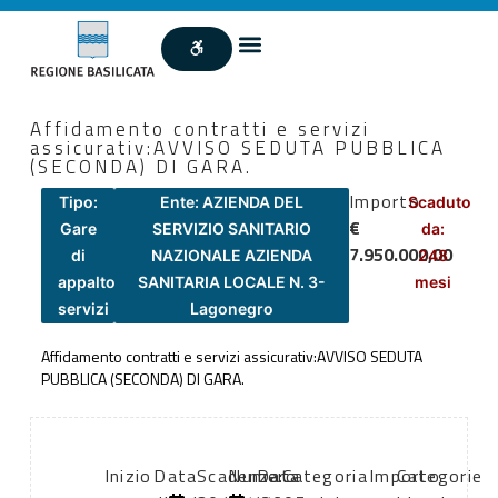
Affidamento contratti e servizi
assicurativ:AVVISO SEDUTA PUBBLICA
(SECONDA) DI GARA.
Importo
Tipo:
Ente: AZIENDA DEL
Scaduto
€
Gare
SERVIZIO SANITARIO
da:
7.950.000,00
di
NAZIONALE AZIENDA
248
appalto
SANITARIA LOCALE N. 3-
mesi
servizi
Lagonegro
Affidamento contratti e servizi assicurativ:AVVISO SEDUTA
PUBBLICA (SECONDA) DI GARA.
Inizio
Data
Scadenza:
Numero
Data
Categoria
Importo
Categorie