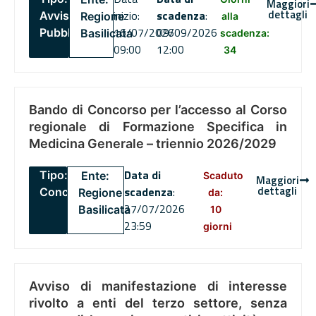
Maggiori
dettagli
inizio:
scadenza
:
Avviso
Regione
alla
16/07/2026
09/09/2026
Pubblico
Basilicata
scadenza:
09:00
12:00
34
Bando di Concorso per l’accesso al Corso
regionale di Formazione Specifica in
Medicina Generale – triennio 2026/2029
Data di
Tipo:
Ente:
Scaduto
Maggiori
dettagli
scadenza
:
Concorsi
Regione
da:
27/07/2026
Basilicata
10
23:59
giorni
Avviso di manifestazione di interesse
rivolto a enti del terzo settore, senza