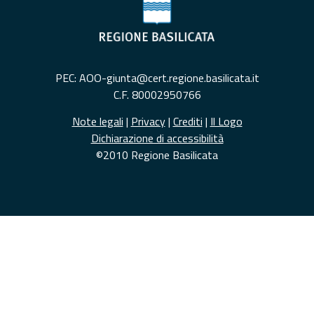
PEC: AOO-giunta@cert.regione.basilicata.it
C.F. 80002950766
Note legali
|
Privacy
|
Crediti
|
Il Logo
Dichiarazione di accessibilità
©2010 Regione Basilicata