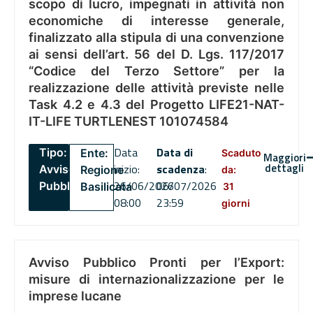
scopo di lucro, impegnati in attività non
economiche di interesse generale,
finalizzato alla stipula di una convenzione
ai sensi dell’art. 56 del D. Lgs. 117/2017
“Codice del Terzo Settore” per la
realizzazione delle attività previste nelle
Task 4.2 e 4.3 del Progetto LIFE21-NAT-
IT-LIFE TURTLENEST 101074584
Data
Data di
Tipo:
Ente:
Scaduto
Maggiori
dettagli
inizio:
scadenza
:
Avviso
Regione
da:
26/06/2026
06/07/2026
Pubblico
Basilicata
31
08:00
23:59
giorni
Avviso Pubblico Pronti per l’Export:
misure di internazionalizzazione per le
imprese lucane