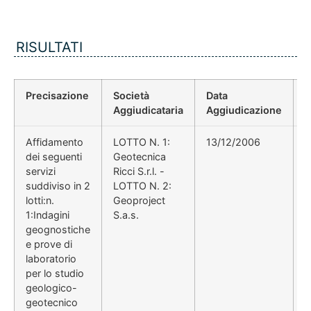
RISULTATI
Precisazione
Società
Data
P
Aggiudicataria
Aggiudicazione
D
Affidamento
LOTTO N. 1:
13/12/2006
D
dei seguenti
Geotecnica
P
servizi
Ricci S.r.l. -
C
suddiviso in 2
LOTTO N. 2:
lotti:n.
Geoproject
1:Indagini
S.a.s.
geognostiche
e prove di
laboratorio
per lo studio
geologico-
geotecnico