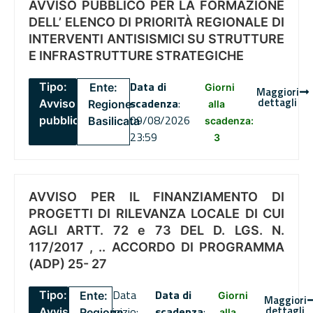
AVVISO PUBBLICO PER LA FORMAZIONE
DELL’ ELENCO DI PRIORITÀ REGIONALE DI
INTERVENTI ANTISISMICI SU STRUTTURE
E INFRASTRUTTURE STRATEGICHE
Data di
Tipo:
Ente:
Giorni
Maggiori
dettagli
scadenza
:
Avviso
Regione
alla
09/08/2026
pubblico
Basilicata
scadenza:
23:59
3
AVVISO PER IL FINANZIAMENTO DI
PROGETTI DI RILEVANZA LOCALE DI CUI
AGLI ARTT. 72 e 73 DEL D. LGS. N.
117/2017 , .. ACCORDO DI PROGRAMMA
(ADP) 25- 27
Data
Data di
Tipo:
Ente:
Giorni
Maggiori
dettagli
inizio:
scadenza
:
Avviso
Regione
alla