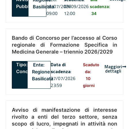
16/07/2026
09/09/2026
Pubblico
Basilicata
scadenza:
09:00
12:00
34
Bando di Concorso per l’accesso al Corso
regionale di Formazione Specifica in
Medicina Generale – triennio 2026/2029
Data di
Tipo:
Ente:
Scaduto
Maggiori
dettagli
scadenza
:
Concorsi
Regione
da:
27/07/2026
Basilicata
10
23:59
giorni
Avviso di manifestazione di interesse
rivolto a enti del terzo settore, senza
scopo di lucro, impegnati in attività non