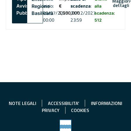
Maggiori
dettagli
inizio:
€
scadenza
:
Avviso
Regione
alla
06/07/2026
5,500,000
31/12/2027
Pubblico
Basilicata
scadenza:
00:00
23:59
512
NOTE LEGALI
ACCESSIBILITA'
INFORMAZIONI
PRIVACY
COOKIES