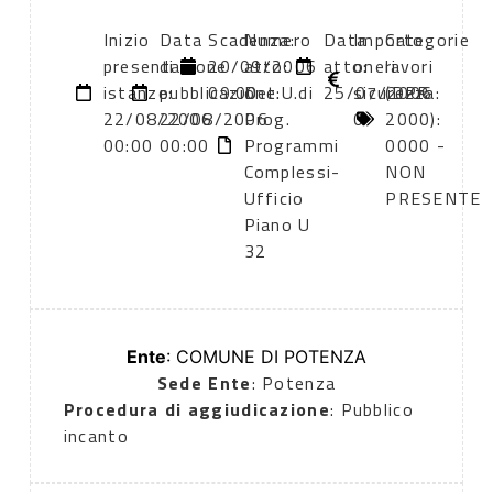
Inizio
Data
Scadenza:
Numero
Data
Importo
Categorie
presentazione
di
20/09/2006
atto:
atto:
oneri
lavori
istanze:
pubblicazione:
09:00
Det.U.di
25/07/2006
sicurezza:
(DPR
22/08/2006
22/08/2006
Prog.
0
2000):
00:00
00:00
Programmi
0000 -
Complessi-
NON
Ufficio
PRESENTE
Piano U
32
Ente
: COMUNE DI POTENZA
Sede Ente
: Potenza
Procedura di aggiudicazione
: Pubblico
incanto