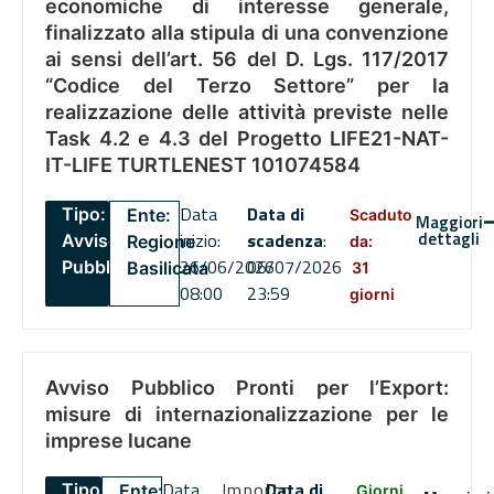
economiche di interesse generale,
finalizzato alla stipula di una convenzione
ai sensi dell’art. 56 del D. Lgs. 117/2017
“Codice del Terzo Settore” per la
realizzazione delle attività previste nelle
Task 4.2 e 4.3 del Progetto LIFE21-NAT-
IT-LIFE TURTLENEST 101074584
Data
Data di
Tipo:
Ente:
Scaduto
Maggiori
dettagli
inizio:
scadenza
:
Avviso
Regione
da:
26/06/2026
06/07/2026
Pubblico
Basilicata
31
08:00
23:59
giorni
Avviso Pubblico Pronti per l’Export:
misure di internazionalizzazione per le
imprese lucane
Data
Importo
Data di
Tipo:
Ente:
Giorni