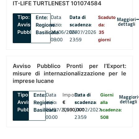
IT-LIFE TURTLENEST 101074584
Data
Data di
Tipo:
Ente:
Scaduto
Maggiori
dettagli
inizio:
scadenza
:
Avviso
Regione
da:
26/06/2026
06/07/2026
Pubblico
Basilicata
35
08:00
23:59
giorni
Avviso Pubblico Pronti per l’Export:
misure di internazionalizzazione per le
imprese lucane
Data
Importo
Data di
Tipo:
Ente:
Giorni
Maggiori
dettagli
inizio:
€
scadenza
:
Avviso
Regione
alla
06/07/2026
5,500,000
31/12/2027
Pubblico
Basilicata
scadenza:
00:00
23:59
508