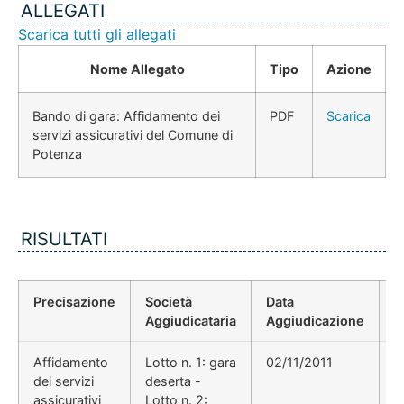
ALLEGATI
Scarica tutti gli allegati
Nome Allegato
Tipo
Azione
Bando di gara: Affidamento dei
PDF
Scarica
servizi assicurativi del Comune di
Potenza
RISULTATI
Precisazione
Società
Data
P
Aggiudicataria
Aggiudicazione
D
Affidamento
Lotto n. 1: gara
02/11/2011
D
dei servizi
deserta -
A
assicurativi
Lotto n. 2: