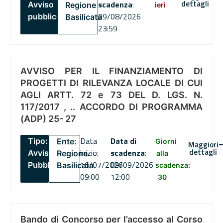
dettagli
scadenza
:
Avviso
Regione
ieri
09/08/2026
pubblico
Basilicata
23:59
AVVISO PER IL FINANZIAMENTO DI
PROGETTI DI RILEVANZA LOCALE DI CUI
AGLI ARTT. 72 e 73 DEL D. LGS. N.
117/2017 , .. ACCORDO DI PROGRAMMA
(ADP) 25- 27
Data
Data di
Tipo:
Ente:
Giorni
Maggiori
dettagli
inizio:
scadenza
:
Avviso
Regione
alla
16/07/2026
09/09/2026
Pubblico
Basilicata
scadenza:
09:00
12:00
30
Bando di Concorso per l’accesso al Corso