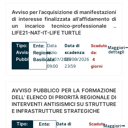
Avviso per l’acquisizione di manifestazioni
di interesse finalizzata all’affidamento di
un incarico tecnico-professionale ..
LIFE21-NAT-IT-LIFE TURTLE
Data
Data di
Tipo:
Ente:
Scaduto
Maggiori
dettagli
inizio:
scadenza
:
Avviso
Regione
da:
22/07/2026
06/08/2026
Pubblico
Basilicata
4
09:00
23:59
giorni
AVVISO PUBBLICO PER LA FORMAZIONE
DELL’ ELENCO DI PRIORITÀ REGIONALE DI
INTERVENTI ANTISISMICI SU STRUTTURE
E INFRASTRUTTURE STRATEGICHE
Data di
Tipo:
Ente:
Scaduto
Maggiori