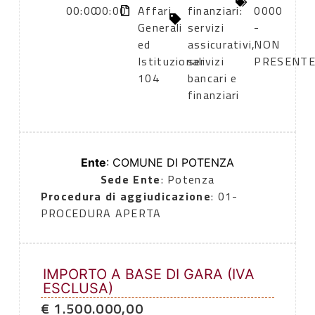
00:00
00:00
Affari
finanziari:
0000
Generali
servizi
-
ed
assicurativi,
NON
Istituzionali
servizi
PRESENT
104
bancari e
finanziari
Ente
: COMUNE DI POTENZA
Sede Ente
: Potenza
Procedura di aggiudicazione
: 01-
PROCEDURA APERTA
IMPORTO A BASE DI GARA (IVA
ESCLUSA)
€ 1.500.000,00