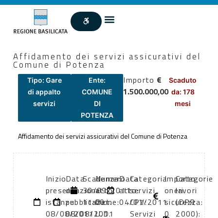
Affidamento dei servizi assicurativi del
Comune di Potenza
Importo
€
Tipo: Gare
Ente:
Scaduto
1.500.000,00
di appalto
COMUNE
da: 178
servizi
DI
mesi
POTENZA
Affidamento dei servizi assicurativi del Comune di Potenza
Inizio
Data
Scadenza:
Numero
Data
Categoria
Importo
Categorie
presentazione
di
30/09/2011
atto:
atto:
servizi
oneri
lavori
istanze:
pubblicazione:
11:00
Det.
04/07/2011
CPV:
sicurezza:
(DPR
08/08/2011
08/08/2011
U.D.
Servizi
0
2000):