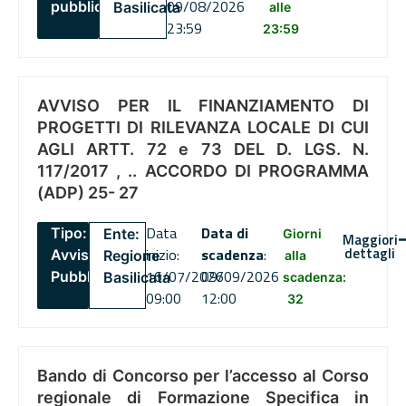
09/08/2026
pubblico
Basilicata
alle
23:59
23:59
AVVISO PER IL FINANZIAMENTO DI
PROGETTI DI RILEVANZA LOCALE DI CUI
AGLI ARTT. 72 e 73 DEL D. LGS. N.
117/2017 , .. ACCORDO DI PROGRAMMA
(ADP) 25- 27
Data
Data di
Tipo:
Ente:
Giorni
Maggiori
dettagli
inizio:
scadenza
:
Avviso
Regione
alla
16/07/2026
09/09/2026
Pubblico
Basilicata
scadenza:
09:00
12:00
32
Bando di Concorso per l’accesso al Corso
regionale di Formazione Specifica in