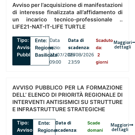
Avviso per l’acquisizione di manifestazioni
di interesse finalizzata all’affidamento di
un incarico tecnico-professionale ..
LIFE21-NAT-IT-LIFE TURTLE
Data
Data di
Tipo:
Ente:
Scaduto
Maggiori
dettagli
inizio:
scadenza
:
Avviso
Regione
da:
22/07/2026
06/08/2026
Pubblico
Basilicata
2
09:00
23:59
giorni
AVVISO PUBBLICO PER LA FORMAZIONE
DELL’ ELENCO DI PRIORITÀ REGIONALE DI
INTERVENTI ANTISISMICI SU STRUTTURE
E INFRASTRUTTURE STRATEGICHE
Data di
Tipo:
Ente:
Scade
Maggiori
dettagli
scadenza
:
Avviso
Regione
domani