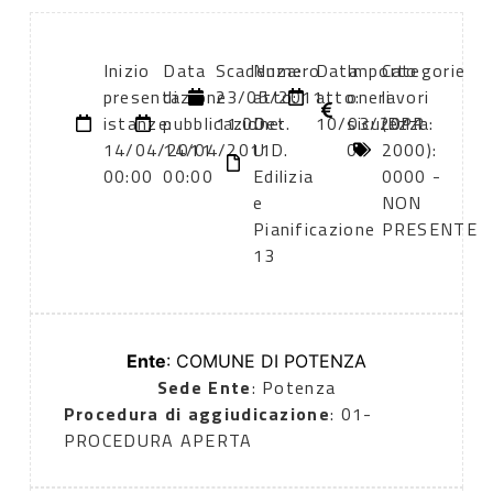
Inizio
Data
Scadenza:
Numero
Data
Importo
Categorie
presentazione
di
23/05/2011
atto:
atto:
oneri
lavori
istanze:
pubblicazione:
11:00
Det.
10/03/2011
sicurezza:
(DPR
14/04/2011
14/04/2011
U.D.
0
2000):
00:00
00:00
Edilizia
0000 -
e
NON
Pianificazione
PRESENTE
13
Ente
: COMUNE DI POTENZA
Sede Ente
: Potenza
Procedura di aggiudicazione
: 01-
PROCEDURA APERTA