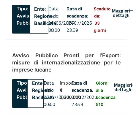
Data
Data di
Tipo:
Ente:
Scaduto
Maggiori
dettagli
inizio:
scadenza
:
Avviso
Regione
da:
26/06/2026
06/07/2026
Pubblico
Basilicata
33
08:00
23:59
giorni
Avviso Pubblico Pronti per l’Export:
misure di internazionalizzazione per le
imprese lucane
Data
Importo
Data di
Tipo:
Ente:
Giorni
Maggiori
dettagli
inizio:
€
scadenza
:
Avviso
Regione
alla
06/07/2026
5,500,000
31/12/2027
Pubblico
Basilicata
scadenza:
00:00
23:59
510