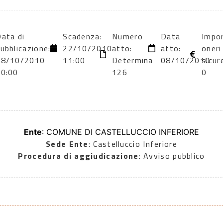
ata di
Scadenza:
Numero
Data
Impo
ubblicazione:
22/10/2010
atto:
atto:
oneri
08/10/2010
11:00
Determina
08/10/2010
sicur
00:00
126
0
Ente
: COMUNE DI CASTELLUCCIO INFERIORE
Sede Ente
: Castelluccio Inferiore
Procedura di aggiudicazione
: Avviso pubblico