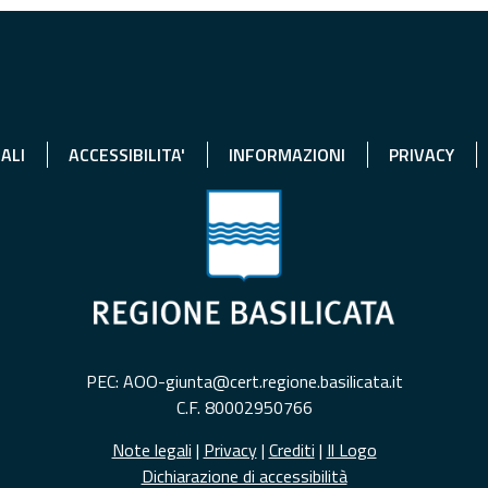
ALI
ACCESSIBILITA'
INFORMAZIONI
PRIVACY
PEC: AOO-giunta@cert.regione.basilicata.it
C.F. 80002950766
Note legali
|
Privacy
|
Crediti
|
Il Logo
Dichiarazione di accessibilità