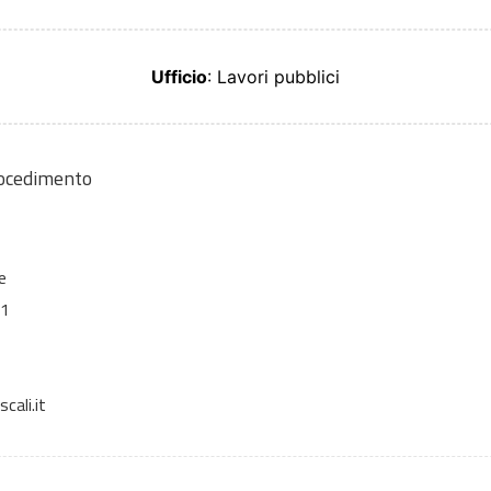
Ufficio
: Lavori pubblici
rocedimento
e
 1
cali.it