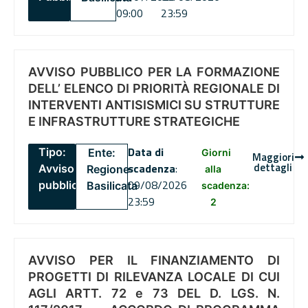
09:00
23:59
AVVISO PUBBLICO PER LA FORMAZIONE
DELL’ ELENCO DI PRIORITÀ REGIONALE DI
INTERVENTI ANTISISMICI SU STRUTTURE
E INFRASTRUTTURE STRATEGICHE
Data di
Tipo:
Ente:
Giorni
Maggiori
dettagli
scadenza
:
Avviso
Regione
alla
09/08/2026
pubblico
Basilicata
scadenza:
23:59
2
AVVISO PER IL FINANZIAMENTO DI
PROGETTI DI RILEVANZA LOCALE DI CUI
AGLI ARTT. 72 e 73 DEL D. LGS. N.