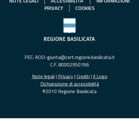
NOTE LEGALI
ACCESSIBILITA'
INFORMAZIONI
PRIVACY
COOKIES
PEC: AOO-giunta@cert.regione.basilicata.it
C.F. 80002950766
Note legali
|
Privacy
|
Crediti
|
Il Logo
Dichiarazione di accessibilità
©2010 Regione Basilicata