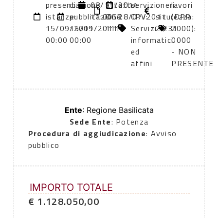
presentazione
di
08/11/2011
atto:
atto:
servizi
oneri
lavori
istanze:
pubblicazione:
11:00
DGR
28/07/2011
CPV:
sicurezza:
(DPR
15/09/2011
15/09/2011
1110
Servizi
2.231
2000):
00:00
00:00
informatici
0000
ed
- NON
affini
PRESENTE
Ente
: Regione Basilicata
Sede Ente
: Potenza
Procedura di aggiudicazione
: Avviso
pubblico
IMPORTO TOTALE
€ 1.128.050,00