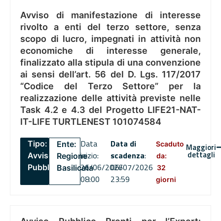
Avviso di manifestazione di interesse
rivolto a enti del terzo settore, senza
scopo di lucro, impegnati in attività non
economiche di interesse generale,
finalizzato alla stipula di una convenzione
ai sensi dell’art. 56 del D. Lgs. 117/2017
“Codice del Terzo Settore” per la
realizzazione delle attività previste nelle
Task 4.2 e 4.3 del Progetto LIFE21-NAT-
IT-LIFE TURTLENEST 101074584
Data
Data di
Tipo:
Ente:
Scaduto
Maggiori
dettagli
inizio:
scadenza
:
Avviso
Regione
da:
26/06/2026
06/07/2026
Pubblico
Basilicata
32
08:00
23:59
giorni