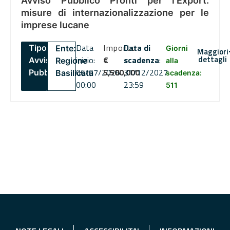
Avviso Pubblico Pronti per l’Export:
misure di internazionalizzazione per le
imprese lucane
Data
Importo
Data di
Tipo:
Ente:
Giorni
Maggiori
dettagli
inizio:
€
scadenza
:
Avviso
Regione
alla
06/07/2026
5,500,000
31/12/2027
Pubblico
Basilicata
scadenza:
00:00
23:59
511