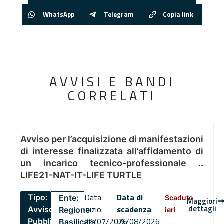
WhatsApp
Telegram
Copia link
AVVISI E BANDI
CORRELATI
Avviso per l’acquisizione di manifestazioni
di interesse finalizzata all’affidamento di
un incarico tecnico-professionale ..
LIFE21-NAT-IT-LIFE TURTLE
Data
Data di
Tipo:
Ente:
Scaduto
Maggiori
dettagli
inizio:
scadenza
:
Avviso
Regione
ieri
22/07/2026
06/08/2026
Pubblico
Basilicata