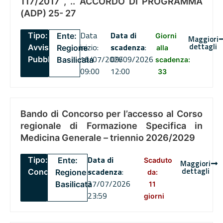
117/2017 , .. ACCORDO DI PROGRAMMA
(ADP) 25- 27
Data
Data di
Tipo:
Ente:
Giorni
Maggiori
dettagli
inizio:
scadenza
:
Avviso
Regione
alla
16/07/2026
09/09/2026
Pubblico
Basilicata
scadenza:
09:00
12:00
33
Bando di Concorso per l’accesso al Corso
regionale di Formazione Specifica in
Medicina Generale – triennio 2026/2029
Data di
Tipo:
Ente:
Scaduto
Maggiori
dettagli
scadenza
:
Concorsi
Regione
da:
27/07/2026
Basilicata
11
23:59
giorni