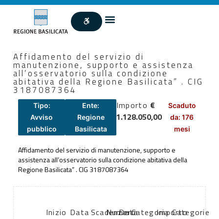
Affidamento del servizio di
manutenzione, supporto e assistenza
all’osservatorio sulla condizione
abitativa della Regione Basilicata” . CIG
3187087364
Importo
€
Tipo:
Ente:
Scaduto
1.128.050,00
Avviso
Regione
da: 176
pubblico
Basilicata
mesi
Affidamento del servizio di manutenzione, supporto e
assistenza all’osservatorio sulla condizione abitativa della
Regione Basilicata” . CIG 3187087364
Inizio
Data
Scadenza:
Numero
Data
Categoria
Importo
Categorie