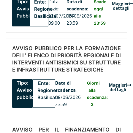
Data
Data di
Tipo:
Ente:
Scade
Maggiori
dettagli
inizio:
scadenza
:
Avviso
Regione
oggi
22/07/2026
06/08/2026
Pubblico
Basilicata
alle
09:00
23:59
23:59
AVVISO PUBBLICO PER LA FORMAZIONE
DELL’ ELENCO DI PRIORITÀ REGIONALE DI
INTERVENTI ANTISISMICI SU STRUTTURE
E INFRASTRUTTURE STRATEGICHE
Data di
Tipo:
Ente:
Giorni
Maggiori
dettagli
scadenza
:
Avviso
Regione
alla
09/08/2026
pubblico
Basilicata
scadenza:
23:59
3
AVVISO PER IL FINANZIAMENTO DI