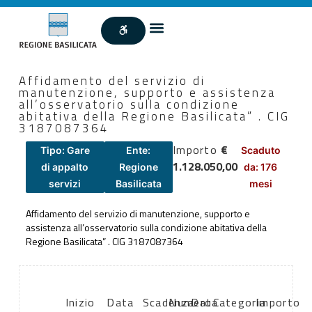
Affidamento del servizio di
manutenzione, supporto e assistenza
all’osservatorio sulla condizione
abitativa della Regione Basilicata” . CIG
3187087364
Importo
€
Tipo: Gare
Ente:
Scaduto
1.128.050,00
di appalto
Regione
da: 176
servizi
Basilicata
mesi
Affidamento del servizio di manutenzione, supporto e
assistenza all’osservatorio sulla condizione abitativa della
Regione Basilicata” . CIG 3187087364
Inizio
Data
Scadenza:
Numero
Data
Categoria
Importo