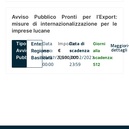
Avviso Pubblico Pronti per l’Export:
misure di internazionalizzazione per le
imprese lucane
Data
Importo
Data di
Tipo:
Ente:
Giorni
Maggiori
dettagli
inizio:
€
scadenza
:
Avviso
Regione
alla
06/07/2026
5,500,000
31/12/2027
Pubblico
Basilicata
scadenza:
00:00
23:59
512