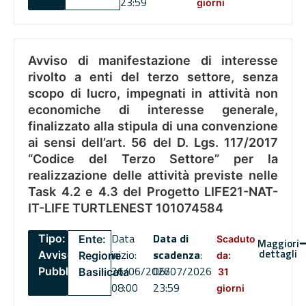
23:59
giorni
Avviso di manifestazione di interesse
rivolto a enti del terzo settore, senza
scopo di lucro, impegnati in attività non
economiche di interesse generale,
finalizzato alla stipula di una convenzione
ai sensi dell’art. 56 del D. Lgs. 117/2017
“Codice del Terzo Settore” per la
realizzazione delle attività previste nelle
Task 4.2 e 4.3 del Progetto LIFE21-NAT-
IT-LIFE TURTLENEST 101074584
Data
Data di
Tipo:
Ente:
Scaduto
Maggiori
dettagli
inizio:
scadenza
:
Avviso
Regione
da:
26/06/2026
06/07/2026
Pubblico
Basilicata
31
08:00
23:59
giorni