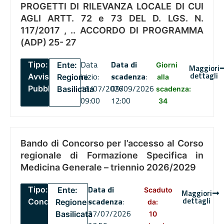
PROGETTI DI RILEVANZA LOCALE DI CUI
AGLI ARTT. 72 e 73 DEL D. LGS. N.
117/2017 , .. ACCORDO DI PROGRAMMA
(ADP) 25- 27
Data
Data di
Tipo:
Ente:
Giorni
Maggiori
dettagli
inizio:
scadenza
:
Avviso
Regione
alla
16/07/2026
09/09/2026
Pubblico
Basilicata
scadenza:
09:00
12:00
34
Bando di Concorso per l’accesso al Corso
regionale di Formazione Specifica in
Medicina Generale – triennio 2026/2029
Data di
Tipo:
Ente:
Scaduto
Maggiori
dettagli
scadenza
:
Concorsi
Regione
da:
27/07/2026
Basilicata
10