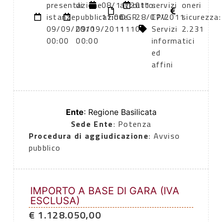
presentazione
di
08/11/2011
atto:
atto:
servizi
oneri
istanze:
pubblicazione:
11:00
DGR
28/07/2011
CPV:
sicurezza:
09/09/2011
09/09/2011
1110
Servizi
2.231
00:00
00:00
informatici
ed
affini
Ente
: Regione Basilicata
Sede Ente
: Potenza
Procedura di aggiudicazione
: Avviso
pubblico
IMPORTO A BASE DI GARA (IVA
ESCLUSA)
€ 1.128.050,00