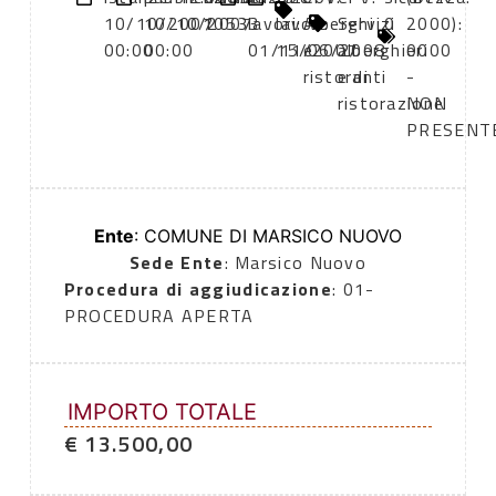
10/10/2007
10/10/2007
10533
lavori:
lavori:
Alberghi
Servizi
0
2000):
00:00
00:00
01/11/2007
15/06/2008
e
alberghieri
0000
ristoranti
e di
-
ristorazione
NON
PRESENT
Ente
: COMUNE DI MARSICO NUOVO
Sede Ente
: Marsico Nuovo
Procedura di aggiudicazione
: 01-
PROCEDURA APERTA
IMPORTO TOTALE
€ 13.500,00