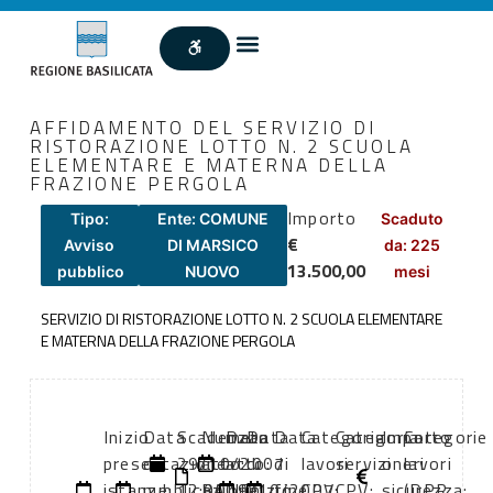
AFFIDAMENTO DEL SERVIZIO DI
RISTORAZIONE LOTTO N. 2 SCUOLA
ELEMENTARE E MATERNA DELLA
FRAZIONE PERGOLA
Importo
Tipo:
Ente: COMUNE
Scaduto
€
Avviso
DI MARSICO
da: 225
13.500,00
pubblico
NUOVO
mesi
SERVIZIO DI RISTORAZIONE LOTTO N. 2 SCUOLA ELEMENTARE
E MATERNA DELLA FRAZIONE PERGOLA
Inizio
Data
Scadenza:
Numero
Data
Data
Data
Categoria
Categoria
Importo
Categorie
presentazione
di
29/10/2007
atto:
atto:
di
di
lavori
servizi
oneri
lavori
istanze:
pubblicazione:
12:00
BANDO
09/10/2007
inizio
fine
CPV:
CPV:
sicurezza:
(DPR