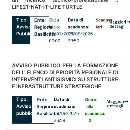
LIFE21-NAT-IT-LIFE TURTLE
Data
Data di
Tipo:
Ente:
Scaduto
Maggiori
dettagli
inizio:
scadenza
:
Avviso
Regione
ieri
22/07/2026
06/08/2026
Pubblico
Basilicata
09:00
23:59
AVVISO PUBBLICO PER LA FORMAZIONE
DELL’ ELENCO DI PRIORITÀ REGIONALE DI
INTERVENTI ANTISISMICI SU STRUTTURE
E INFRASTRUTTURE STRATEGICHE
Data di
Tipo:
Ente:
Giorni
Maggiori
dettagli
scadenza
:
Avviso
Regione
alla
09/08/2026
pubblico
Basilicata
scadenza:
23:59
2