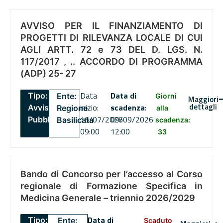
AVVISO PER IL FINANZIAMENTO DI
PROGETTI DI RILEVANZA LOCALE DI CUI
AGLI ARTT. 72 e 73 DEL D. LGS. N.
117/2017 , .. ACCORDO DI PROGRAMMA
(ADP) 25- 27
Data
Data di
Tipo:
Ente:
Giorni
Maggiori
dettagli
inizio:
scadenza
:
Avviso
Regione
alla
16/07/2026
09/09/2026
Pubblico
Basilicata
scadenza:
09:00
12:00
33
Bando di Concorso per l’accesso al Corso
regionale di Formazione Specifica in
Medicina Generale – triennio 2026/2029
Data di
Tipo:
Ente:
Scaduto