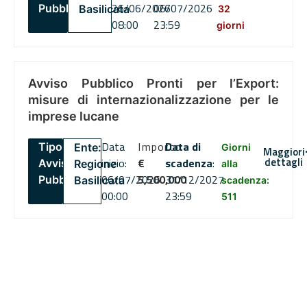
26/06/2026
06/07/2026
Pubblico
Basilicata
32
08:00
23:59
giorni
Avviso Pubblico Pronti per l’Export:
misure di internazionalizzazione per le
imprese lucane
Data
Importo
Data di
Tipo:
Ente:
Giorni
Maggiori
dettagli
inizio:
€
scadenza
:
Avviso
Regione
alla
06/07/2026
5,500,000
31/12/2027
Pubblico
Basilicata
scadenza:
00:00
23:59
511