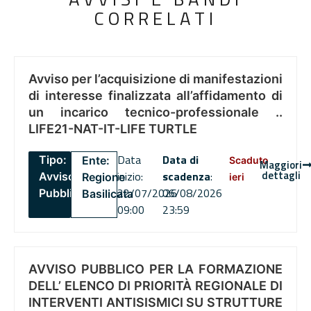
CORRELATI
Avviso per l’acquisizione di manifestazioni
di interesse finalizzata all’affidamento di
un incarico tecnico-professionale ..
LIFE21-NAT-IT-LIFE TURTLE
Data
Data di
Tipo:
Ente:
Scaduto
Maggiori
dettagli
inizio:
scadenza
:
Avviso
Regione
ieri
22/07/2026
06/08/2026
Pubblico
Basilicata
09:00
23:59
AVVISO PUBBLICO PER LA FORMAZIONE
DELL’ ELENCO DI PRIORITÀ REGIONALE DI
INTERVENTI ANTISISMICI SU STRUTTURE