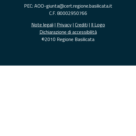
PEC: AOO-giunta@cert.regione.basilicata.it
C.F. 80002950766
Note legali
|
Privacy
|
Crediti
|
Il Logo
Dichiarazione di accessibilità
©2010 Regione Basilicata