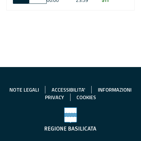
00:00
23:59
511
NOTE LEGALI
ACCESSIBILITA'
INFORMAZIONI
PRIVACY
COOKIES