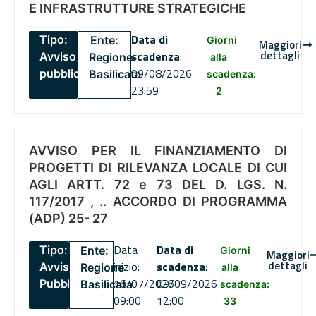
E INFRASTRUTTURE STRATEGICHE
Data di
Tipo:
Ente:
Giorni
Maggiori
dettagli
scadenza
:
Avviso
Regione
alla
09/08/2026
pubblico
Basilicata
scadenza:
23:59
2
AVVISO PER IL FINANZIAMENTO DI
PROGETTI DI RILEVANZA LOCALE DI CUI
AGLI ARTT. 72 e 73 DEL D. LGS. N.
117/2017 , .. ACCORDO DI PROGRAMMA
(ADP) 25- 27
Data
Data di
Tipo:
Ente:
Giorni
Maggiori
dettagli
inizio:
scadenza
:
Avviso
Regione
alla
16/07/2026
09/09/2026
Pubblico
Basilicata
scadenza:
09:00
12:00
33