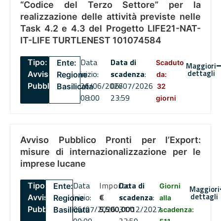
“Codice del Terzo Settore” per la
realizzazione delle attività previste nelle
Task 4.2 e 4.3 del Progetto LIFE21-NAT-
IT-LIFE TURTLENEST 101074584
Data
Data di
Tipo:
Ente:
Scaduto
Maggiori
dettagli
inizio:
scadenza
:
Avviso
Regione
da:
26/06/2026
06/07/2026
Pubblico
Basilicata
32
08:00
23:59
giorni
Avviso Pubblico Pronti per l’Export:
misure di internazionalizzazione per le
imprese lucane
Data
Importo
Data di
Tipo:
Ente:
Giorni
Maggiori
dettagli
inizio:
€
scadenza
:
Avviso
Regione
alla
06/07/2026
5,500,000
31/12/2027
Pubblico
Basilicata
scadenza: