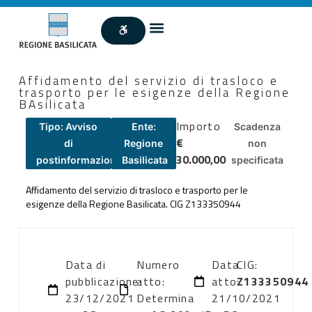
Affidamento del servizio di trasloco e
trasporto per le esigenze della Regione
BAsilicata
Importo
Tipo: Avviso
Ente:
Scadenza
€
di
Regione
non
30.000,00
postinformazione
Basilicata
specificata
Affidamento del servizio di trasloco e trasporto per le
esigenze della Regione Basilicata. CIG Z133350944
Data di
Numero
Data
CIG:
pubblicazione:
atto:
atto:
Z133350944
23/12/2021
Determina
21/10/2021