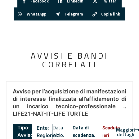
Facebook
Linkedin
Twitter
WhatsApp
Telegram
Copia link
AVVISI E BANDI
CORRELATI
Avviso per l’acquisizione di manifestazioni
di interesse finalizzata all’affidamento di
un incarico tecnico-professionale ..
LIFE21-NAT-IT-LIFE TURTLE
Data
Data di
Tipo:
Ente:
Scaduto
Maggiori
dettagli
inizio:
scadenza
:
Avviso
Regione
ieri