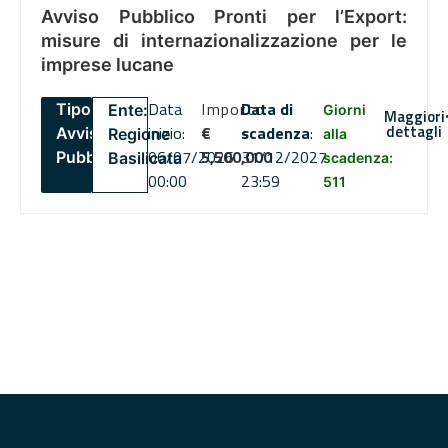
Avviso Pubblico Pronti per l’Export:
misure di internazionalizzazione per le
imprese lucane
Data
Importo
Data di
Tipo:
Ente:
Giorni
Maggiori
dettagli
inizio:
€
scadenza
:
Avviso
Regione
alla
06/07/2026
5,500,000
31/12/2027
Pubblico
Basilicata
scadenza:
00:00
23:59
511