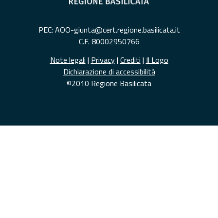
PEC: AOO-giunta@cert.regione.basilicata.it
C.F. 80002950766
Note legali
|
Privacy
|
Crediti
|
Il Logo
Dichiarazione di accessibilità
©2010 Regione Basilicata