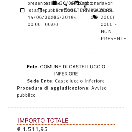
presentazione
di
30/06/2010
atto:
atto:
oneri
lavori
istanze:
pubblicazione:
11:00
dETERMINA
11/06/2010
sicurezza:
(DPR
14/06/2010
14/06/2010
74
0
2000):
00:00
00:00
0000 -
NON
PRESENTE
Ente
: COMUNE DI CASTELLUCCIO
INFERIORE
Sede Ente
: Castelluccio Inferiore
Procedura di aggiudicazione
: Avviso
pubblico
IMPORTO TOTALE
€ 1.511,95