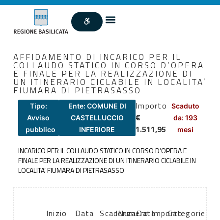
AFFIDAMENTO DI INCARICO PER IL
COLLAUDO STATICO IN CORSO D’OPERA
E FINALE PER LA REALIZZAZIONE DI
UN ITINERARIO CICLABILE IN LOCALITA’
FIUMARA DI PIETRASASSO
Importo
Tipo:
Ente: COMUNE DI
Scaduto
€
Avviso
CASTELLUCCIO
da: 193
1.511,95
pubblico
INFERIORE
mesi
INCARICO PER IL COLLAUDO STATICO IN CORSO D’OPERA E
FINALE PER LA REALIZZAZIONE DI UN ITINERARIO CICLABILE IN
LOCALITA’ FIUMARA DI PIETRASASSO
Inizio
Data
Scadenza:
Numero
Data
Importo
Categorie