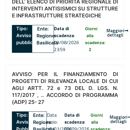
DELL’ ELENCO DI PRIORITÀ REGIONALE DI
INTERVENTI ANTISISMICI SU STRUTTURE
E INFRASTRUTTURE STRATEGICHE
Data di
Tipo:
Ente:
Giorni
Maggiori
dettagli
scadenza
:
Avviso
Regione
alla
09/08/2026
pubblico
Basilicata
scadenza:
23:59
2
AVVISO PER IL FINANZIAMENTO DI
PROGETTI DI RILEVANZA LOCALE DI CUI
AGLI ARTT. 72 e 73 DEL D. LGS. N.
117/2017 , .. ACCORDO DI PROGRAMMA
(ADP) 25- 27
Data
Data di
Tipo:
Ente:
Giorni
Maggiori
dettagli
inizio:
scadenza
:
Avviso
Regione
alla
16/07/2026
09/09/2026
Pubblico
Basilicata
scadenza: