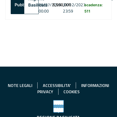
06/07/2026
5,500,000
31/12/2027
Pubblico
Basilicata
scadenza:
00:00
23:59
511
NOTE LEGALI
ACCESSIBILITA'
INFORMAZIONI
PRIVACY
COOKIES