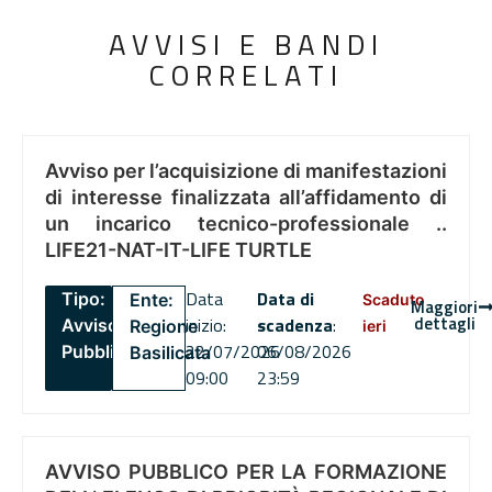
AVVISI E BANDI
CORRELATI
Avviso per l’acquisizione di manifestazioni
di interesse finalizzata all’affidamento di
un incarico tecnico-professionale ..
LIFE21-NAT-IT-LIFE TURTLE
Data
Data di
Tipo:
Ente:
Scaduto
Maggiori
dettagli
inizio:
scadenza
:
Avviso
Regione
ieri
22/07/2026
06/08/2026
Pubblico
Basilicata
09:00
23:59
AVVISO PUBBLICO PER LA FORMAZIONE