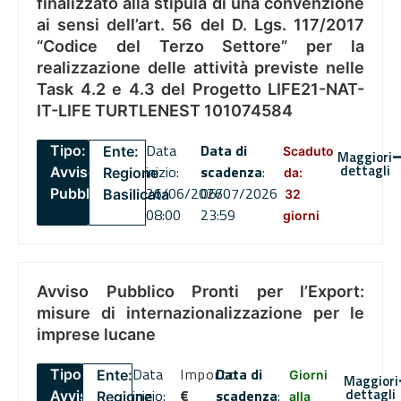
finalizzato alla stipula di una convenzione
ai sensi dell’art. 56 del D. Lgs. 117/2017
“Codice del Terzo Settore” per la
realizzazione delle attività previste nelle
Task 4.2 e 4.3 del Progetto LIFE21-NAT-
IT-LIFE TURTLENEST 101074584
Data
Data di
Tipo:
Ente:
Scaduto
Maggiori
dettagli
inizio:
scadenza
:
Avviso
Regione
da:
26/06/2026
06/07/2026
Pubblico
Basilicata
32
08:00
23:59
giorni
Avviso Pubblico Pronti per l’Export:
misure di internazionalizzazione per le
imprese lucane
Data
Importo
Data di
Tipo:
Ente:
Giorni
Maggiori
dettagli
inizio:
€
scadenza
:
Avviso
Regione
alla