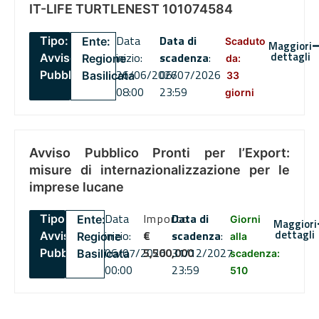
IT-LIFE TURTLENEST 101074584
Data
Data di
Tipo:
Ente:
Scaduto
Maggiori
dettagli
inizio:
scadenza
:
Avviso
Regione
da:
26/06/2026
06/07/2026
Pubblico
Basilicata
33
08:00
23:59
giorni
Avviso Pubblico Pronti per l’Export:
misure di internazionalizzazione per le
imprese lucane
Data
Importo
Data di
Tipo:
Ente:
Giorni
Maggiori
dettagli
inizio:
€
scadenza
:
Avviso
Regione
alla
06/07/2026
5,500,000
31/12/2027
Pubblico
Basilicata
scadenza:
00:00
23:59
510