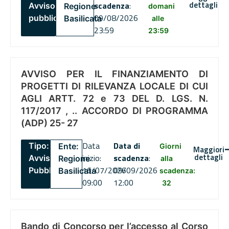
dettagli
scadenza
:
Avviso
Regione
domani
09/08/2026
pubblico
Basilicata
alle
23:59
23:59
AVVISO PER IL FINANZIAMENTO DI
PROGETTI DI RILEVANZA LOCALE DI CUI
AGLI ARTT. 72 e 73 DEL D. LGS. N.
117/2017 , .. ACCORDO DI PROGRAMMA
(ADP) 25- 27
Data
Data di
Tipo:
Ente:
Giorni
Maggiori
dettagli
inizio:
scadenza
:
Avviso
Regione
alla
16/07/2026
09/09/2026
Pubblico
Basilicata
scadenza:
09:00
12:00
32
Bando di Concorso per l’accesso al Corso