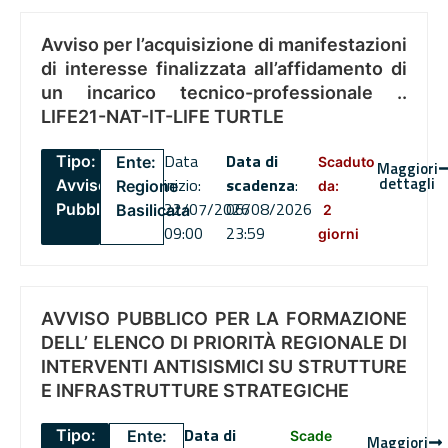
Avviso per l’acquisizione di manifestazioni
di interesse finalizzata all’affidamento di
un incarico tecnico-professionale ..
LIFE21-NAT-IT-LIFE TURTLE
Data
Data di
Tipo:
Ente:
Scaduto
Maggiori
dettagli
inizio:
scadenza
:
Avviso
Regione
da:
22/07/2026
06/08/2026
Pubblico
Basilicata
2
09:00
23:59
giorni
AVVISO PUBBLICO PER LA FORMAZIONE
DELL’ ELENCO DI PRIORITÀ REGIONALE DI
INTERVENTI ANTISISMICI SU STRUTTURE
E INFRASTRUTTURE STRATEGICHE
Data di
Tipo:
Ente:
Scade
Maggiori