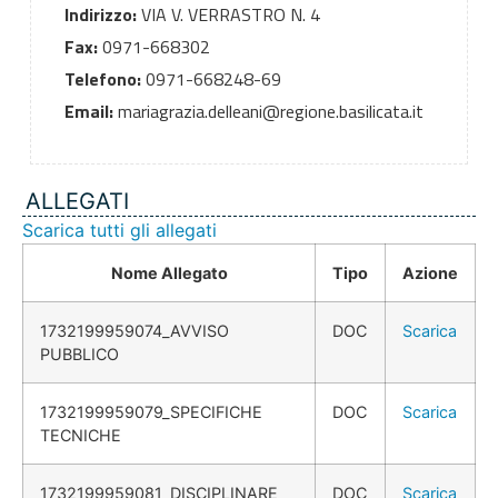
Indirizzo:
VIA V. VERRASTRO N. 4
Fax:
0971-668302
Telefono:
0971-668248-69
Email:
mariagrazia.delleani@regione.basilicata.it
ALLEGATI
Scarica tutti gli allegati
Nome Allegato
Tipo
Azione
1732199959074_AVVISO
DOC
Scarica
PUBBLICO
1732199959079_SPECIFICHE
DOC
Scarica
TECNICHE
1732199959081_DISCIPLINARE
DOC
Scarica