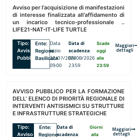
Avviso per l’acquisizione di manifestazioni
di interesse finalizzata all’affidamento di
un incarico tecnico-professionale ..
LIFE21-NAT-IT-LIFE TURTLE
Data
Data di
Tipo:
Ente:
Scade
Maggiori
dettagli
inizio:
scadenza
:
Avviso
Regione
oggi
22/07/2026
06/08/2026
Pubblico
Basilicata
alle
09:00
23:59
23:59
AVVISO PUBBLICO PER LA FORMAZIONE
DELL’ ELENCO DI PRIORITÀ REGIONALE DI
INTERVENTI ANTISISMICI SU STRUTTURE
E INFRASTRUTTURE STRATEGICHE
Data di
Tipo:
Ente:
Giorni
Maggiori
dettagli
scadenza
:
Avviso
Regione
alla