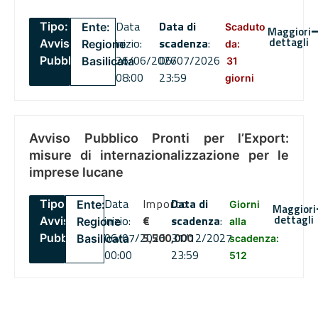
Data
Data di
Tipo:
Ente:
Scaduto
Maggiori
dettagli
inizio:
scadenza
:
Avviso
Regione
da:
26/06/2026
06/07/2026
Pubblico
Basilicata
31
08:00
23:59
giorni
Avviso Pubblico Pronti per l’Export:
misure di internazionalizzazione per le
imprese lucane
Data
Importo
Data di
Tipo:
Ente:
Giorni
Maggiori
dettagli
inizio:
€
scadenza
:
Avviso
Regione
alla
06/07/2026
5,500,000
31/12/2027
Pubblico
Basilicata
scadenza:
00:00
23:59
512