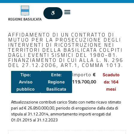
AFFIDAMENTO DI UN CONTRATTO DI
MUTUO PER LA PROSECUZIONE DEGLI
INTERVENTI DI RICOSTRUZIONE NEI
TERRITORI DELLA BASILICATA COLPITI
DAGLI EVENTI SISMICI DEL 1980-81.
FINANZIAMENTO DI CUI ALLA L. N. 296
DEL 27.12.2006, ART.1, COMMA 1013.
Importo
€
Tipo:
Ente:
Scaduto
119.700,00
Avviso
Regione
da: 164
pubblico
Basilicata
mesi
Attualizzazione contributi carico Stato con netto ricavo stimato
pari ad € 26.850.000,00, periodo di erogazione dalla data di
stipula al 31.12.2014, ammortamento importi erogati dal
01.01.2015 al 31.12.2023