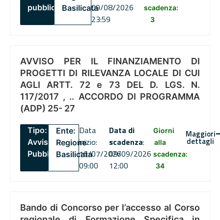
09/08/2026
pubblico
Basilicata
scadenza:
23:59
3
AVVISO PER IL FINANZIAMENTO DI
PROGETTI DI RILEVANZA LOCALE DI CUI
AGLI ARTT. 72 e 73 DEL D. LGS. N.
117/2017 , .. ACCORDO DI PROGRAMMA
(ADP) 25- 27
Data
Data di
Tipo:
Ente:
Giorni
Maggiori
dettagli
inizio:
scadenza
:
Avviso
Regione
alla
16/07/2026
09/09/2026
Pubblico
Basilicata
scadenza:
09:00
12:00
34
Bando di Concorso per l’accesso al Corso
regionale di Formazione Specifica in