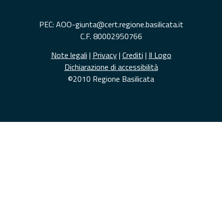
PEC: AOO-giunta@cert.regione.basilicata.it
C.F. 80002950766
Note legali
|
Privacy
|
Crediti
|
Il Logo
Dichiarazione di accessibilità
©2010 Regione Basilicata