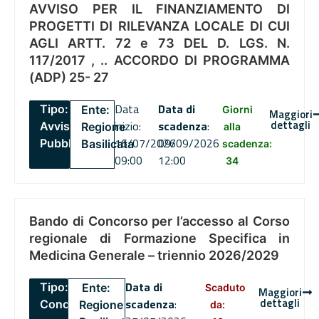
AVVISO PER IL FINANZIAMENTO DI
PROGETTI DI RILEVANZA LOCALE DI CUI
AGLI ARTT. 72 e 73 DEL D. LGS. N.
117/2017 , .. ACCORDO DI PROGRAMMA
(ADP) 25- 27
Data
Data di
Tipo:
Ente:
Giorni
Maggiori
dettagli
inizio:
scadenza
:
Avviso
Regione
alla
16/07/2026
09/09/2026
Pubblico
Basilicata
scadenza:
09:00
12:00
34
Bando di Concorso per l’accesso al Corso
regionale di Formazione Specifica in
Medicina Generale – triennio 2026/2029
Data di
Tipo:
Ente:
Scaduto
Maggiori
dettagli
scadenza
:
Concorsi
Regione
da: