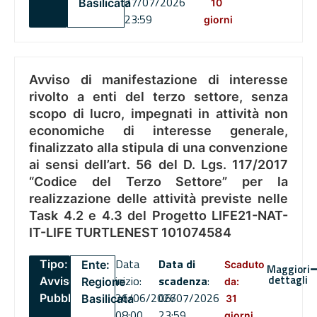
27/07/2026
Basilicata
10
23:59
giorni
Avviso di manifestazione di interesse
rivolto a enti del terzo settore, senza
scopo di lucro, impegnati in attività non
economiche di interesse generale,
finalizzato alla stipula di una convenzione
ai sensi dell’art. 56 del D. Lgs. 117/2017
“Codice del Terzo Settore” per la
realizzazione delle attività previste nelle
Task 4.2 e 4.3 del Progetto LIFE21-NAT-
IT-LIFE TURTLENEST 101074584
Data
Data di
Tipo:
Ente:
Scaduto
Maggiori
dettagli
inizio:
scadenza
:
Avviso
Regione
da:
26/06/2026
06/07/2026
Pubblico
Basilicata
31
08:00
23:59
giorni