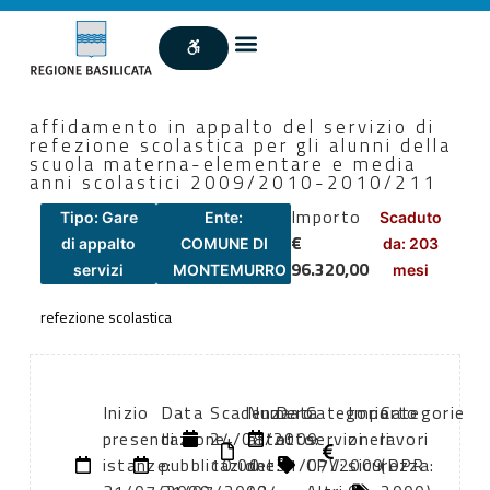
affidamento in appalto del servizio di
refezione scolastica per gli alunni della
scuola materna-elementare e media
anni scolastici 2009/2010-2010/211
Importo
Tipo: Gare
Ente:
Scaduto
€
di appalto
COMUNE DI
da: 203
96.320,00
servizi
MONTEMURRO
mesi
refezione scolastica
Inizio
Data
Scadenza:
Numero
Data
Categoria
Importo
Categorie
presentazione
di
24/08/2009
atto:
atto:
servizi
oneri
lavori
istanze:
pubblicazione:
10:00
det.
31/07/2009
CPV:
sicurezza:
(DPR