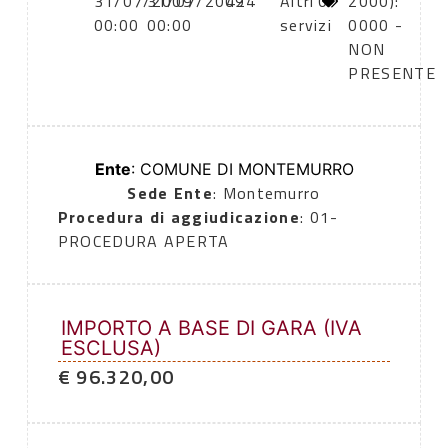
31/07/2009
31/07/2009
424
Altri
0
2000):
00:00
00:00
servizi
0000 -
NON
PRESENTE
Ente
: COMUNE DI MONTEMURRO
Sede Ente
: Montemurro
Procedura di aggiudicazione
: 01-
PROCEDURA APERTA
IMPORTO A BASE DI GARA (IVA
ESCLUSA)
€ 96.320,00