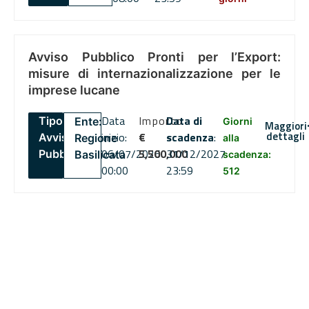
Avviso Pubblico Pronti per l’Export:
misure di internazionalizzazione per le
imprese lucane
Data
Importo
Data di
Tipo:
Ente:
Giorni
Maggiori
dettagli
inizio:
€
scadenza
:
Avviso
Regione
alla
06/07/2026
5,500,000
31/12/2027
Pubblico
Basilicata
scadenza:
00:00
23:59
512