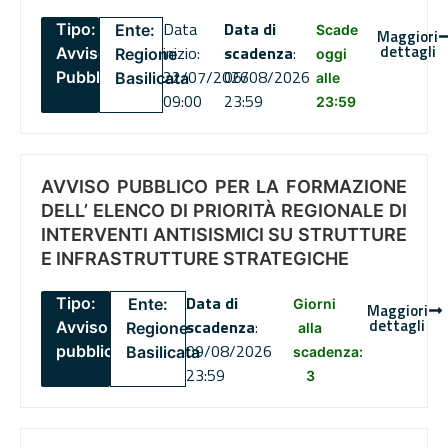
Data
Data di
Tipo:
Ente:
Scade
Maggiori
dettagli
inizio:
scadenza
:
Avviso
Regione
oggi
22/07/2026
06/08/2026
Pubblico
Basilicata
alle
09:00
23:59
23:59
AVVISO PUBBLICO PER LA FORMAZIONE
DELL’ ELENCO DI PRIORITÀ REGIONALE DI
INTERVENTI ANTISISMICI SU STRUTTURE
E INFRASTRUTTURE STRATEGICHE
Data di
Tipo:
Ente:
Giorni
Maggiori
dettagli
scadenza
:
Avviso
Regione
alla
09/08/2026
pubblico
Basilicata
scadenza:
23:59
3