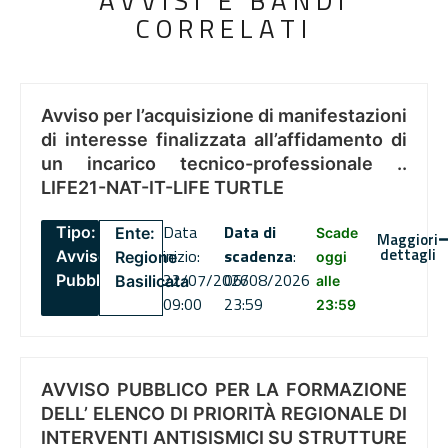
AVVISI E BANDI
CORRELATI
Avviso per l’acquisizione di manifestazioni
di interesse finalizzata all’affidamento di
un incarico tecnico-professionale ..
LIFE21-NAT-IT-LIFE TURTLE
Data
Data di
Tipo:
Ente:
Scade
Maggiori
dettagli
inizio:
scadenza
:
Avviso
Regione
oggi
22/07/2026
06/08/2026
Pubblico
Basilicata
alle
09:00
23:59
23:59
AVVISO PUBBLICO PER LA FORMAZIONE
DELL’ ELENCO DI PRIORITÀ REGIONALE DI
INTERVENTI ANTISISMICI SU STRUTTURE