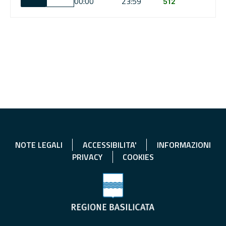
00:00
23:59
512
NOTE LEGALI
ACCESSIBILITA'
INFORMAZIONI
PRIVACY
COOKIES