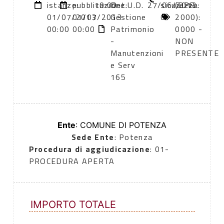
istanze:
pubblicazione:
10:00
Det.U.D.
27/06/2013
sicurezza:
(DPR
01/07/2013
01/07/2013
Gestione
0
2000):
00:00
00:00
Patrimonio
0000 -
-
NON
Manutenzioni
PRESENTE
e Serv
165
Ente
: COMUNE DI POTENZA
Sede Ente
: Potenza
Procedura di aggiudicazione
: 01-
PROCEDURA APERTA
IMPORTO TOTALE