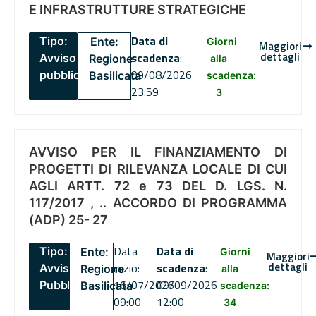
E INFRASTRUTTURE STRATEGICHE
Data di
Tipo:
Ente:
Giorni
Maggiori
dettagli
scadenza
:
Avviso
Regione
alla
09/08/2026
pubblico
Basilicata
scadenza:
23:59
3
AVVISO PER IL FINANZIAMENTO DI
PROGETTI DI RILEVANZA LOCALE DI CUI
AGLI ARTT. 72 e 73 DEL D. LGS. N.
117/2017 , .. ACCORDO DI PROGRAMMA
(ADP) 25- 27
Data
Data di
Tipo:
Ente:
Giorni
Maggiori
dettagli
inizio:
scadenza
:
Avviso
Regione
alla
16/07/2026
09/09/2026
Pubblico
Basilicata
scadenza:
09:00
12:00
34