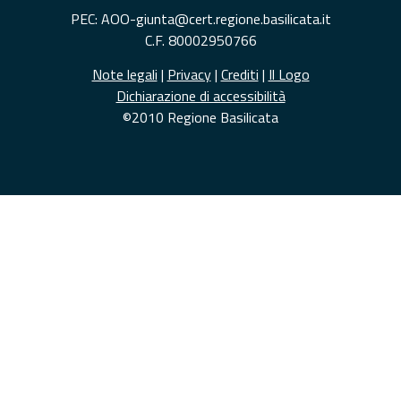
PEC: AOO-giunta@cert.regione.basilicata.it
C.F. 80002950766
Note legali
|
Privacy
|
Crediti
|
Il Logo
Dichiarazione di accessibilità
©2010 Regione Basilicata