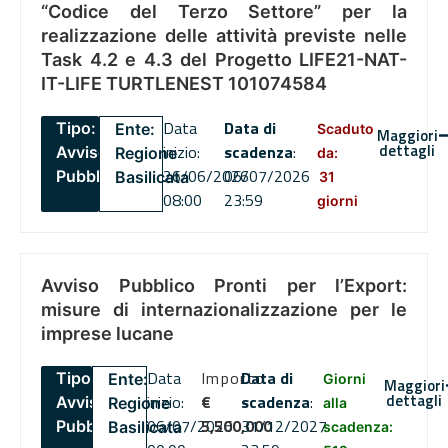
“Codice del Terzo Settore” per la
realizzazione delle attività previste nelle
Task 4.2 e 4.3 del Progetto LIFE21-NAT-
IT-LIFE TURTLENEST 101074584
Data
Data di
Tipo:
Ente:
Scaduto
Maggiori
dettagli
inizio:
scadenza
:
Avviso
Regione
da:
26/06/2026
06/07/2026
Pubblico
Basilicata
31
08:00
23:59
giorni
Avviso Pubblico Pronti per l’Export:
misure di internazionalizzazione per le
imprese lucane
Data
Importo
Data di
Tipo:
Ente:
Giorni
Maggiori
dettagli
inizio:
€
scadenza
:
Avviso
Regione
alla
06/07/2026
5,500,000
31/12/2027
Pubblico
Basilicata
scadenza: