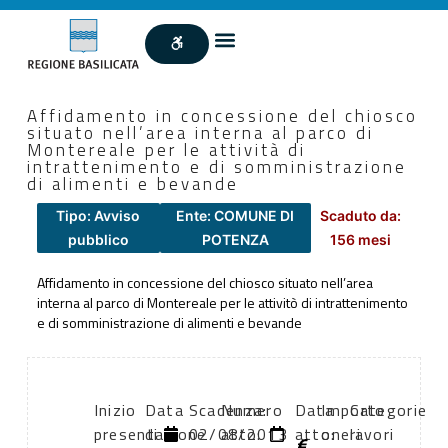
Affidamento in concessione del chiosco
situato nell’area interna al parco di
Montereale per le attività di
intrattenimento e di somministrazione
di alimenti e bevande
Tipo: Avviso
Ente: COMUNE DI
Scaduto da:
pubblico
POTENZA
156 mesi
Affidamento in concessione del chiosco situato nell’area
interna al parco di Montereale per le attivitò di intrattenimento
e di somministrazione di alimenti e bevande
Inizio
Data
Scadenza:
Numero
Data
Importo
Categorie
presentazione
di
02/08/2013
atto:
atto:
oneri
lavori