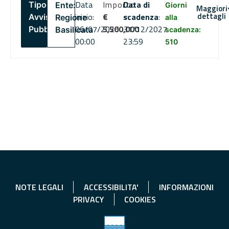
Data
Importo
Data di
Tipo:
Ente:
Giorni
Maggiori
dettagli
inizio:
€
scadenza
:
Avviso
Regione
alla
06/07/2026
5,500,000
31/12/2027
Pubblico
Basilicata
scadenza:
00:00
23:59
510
NOTE LEGALI
ACCESSIBILITA'
INFORMAZIONI
PRIVACY
COOKIES