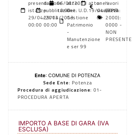
presentazione
di
06/06/2013
atto:
atto:
oneri
lavori
istanze:
pubblicazione:
10:00
Det. U.D.
19/04/2013
sicurezza:
(DPR
29/04/2013
29/04/2013
Gestione
0
2000):
00:00
00:00
Patrimonio
0000 -
-
NON
Manutenzione
PRESENTE
e ser 99
Ente
: COMUNE DI POTENZA
Sede Ente
: Potenza
Procedura di aggiudicazione
: 01-
PROCEDURA APERTA
IMPORTO A BASE DI GARA (IVA
ESCLUSA)