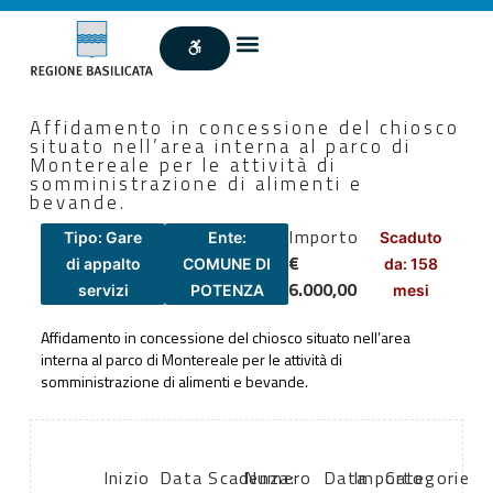
Affidamento in concessione del chiosco
situato nell’area interna al parco di
Montereale per le attività di
somministrazione di alimenti e
bevande.
Importo
Tipo: Gare
Ente:
Scaduto
€
di appalto
COMUNE DI
da: 158
6.000,00
servizi
POTENZA
mesi
Affidamento in concessione del chiosco situato nell’area
interna al parco di Montereale per le attività di
somministrazione di alimenti e bevande.
Inizio
Data
Scadenza:
Numero
Data
Importo
Categorie