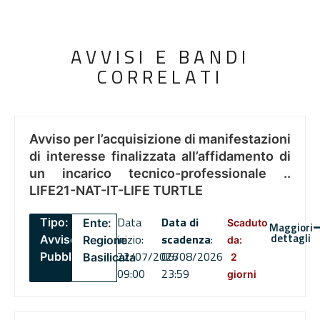
AVVISI E BANDI
CORRELATI
Avviso per l’acquisizione di manifestazioni
di interesse finalizzata all’affidamento di
un incarico tecnico-professionale ..
LIFE21-NAT-IT-LIFE TURTLE
Data
Data di
Tipo:
Ente:
Scaduto
Maggiori
dettagli
inizio:
scadenza
:
Avviso
Regione
da:
22/07/2026
06/08/2026
Pubblico
Basilicata
2
09:00
23:59
giorni