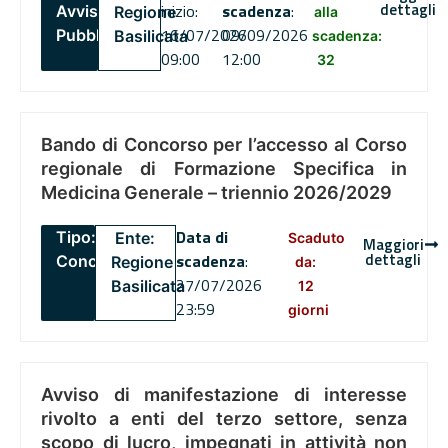
dettagli
inizio:
scadenza
:
Avviso
Regione
alla
16/07/2026
09/09/2026
Pubblico
Basilicata
scadenza:
09:00
12:00
32
Bando di Concorso per l’accesso al Corso
regionale di Formazione Specifica in
Medicina Generale – triennio 2026/2029
Data di
Tipo:
Ente:
Scaduto
Maggiori
dettagli
scadenza
:
Concorsi
Regione
da:
27/07/2026
Basilicata
12
23:59
giorni
Avviso di manifestazione di interesse
rivolto a enti del terzo settore, senza
scopo di lucro, impegnati in attività non