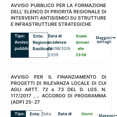
AVVISO PUBBLICO PER LA FORMAZIONE
DELL’ ELENCO DI PRIORITÀ REGIONALE DI
INTERVENTI ANTISISMICI SU STRUTTURE
E INFRASTRUTTURE STRATEGICHE
Data di
Tipo:
Ente:
Scade
Maggiori
dettagli
scadenza
:
Avviso
Regione
domani
09/08/2026
pubblico
Basilicata
alle
23:59
23:59
AVVISO PER IL FINANZIAMENTO DI
PROGETTI DI RILEVANZA LOCALE DI CUI
AGLI ARTT. 72 e 73 DEL D. LGS. N.
117/2017 , .. ACCORDO DI PROGRAMMA
(ADP) 25- 27
Data
Data di
Tipo:
Ente:
Giorni
Maggiori