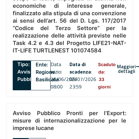
economiche di interesse generale,
finalizzato alla stipula di una convenzione
ai sensi dell’art. 56 del D. Lgs. 117/2017
“Codice del Terzo Settore” per la
realizzazione delle attività previste nelle
Task 4.2 e 4.3 del Progetto LIFE21-NAT-
IT-LIFE TURTLENEST 101074584
Data
Data di
Tipo:
Ente:
Scaduto
Maggiori
dettagli
inizio:
scadenza
:
Avviso
Regione
da:
26/06/2026
06/07/2026
Pubblico
Basilicata
33
08:00
23:59
giorni
Avviso Pubblico Pronti per l’Export:
misure di internazionalizzazione per le
imprese lucane