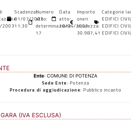
i
Scadenza:
Numero
Data
Importo
Categorie la
cazione:
01/07/2003
atto:
atto:
oneri
EDIFICI CIV
/2003
11:30
determinazione
10/04/2003
sicurezza:
EDIFICI CIV
17
30.987,41
EDIFICI CIV
NTE
Ente
: COMUNE DI POTENZA
Sede Ente
: Potenza
Procedura di aggiudicazione
: Pubblico incanto
 GARA (IVA ESCLUSA)