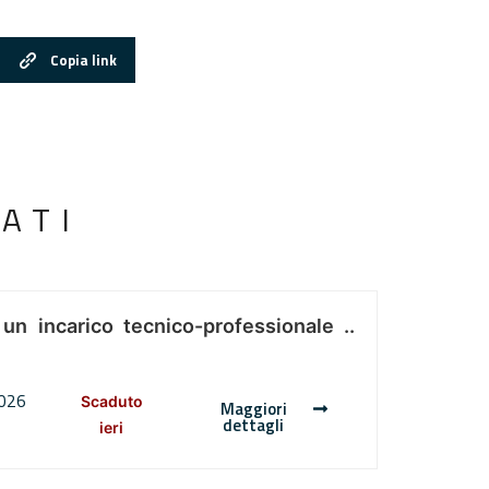
Copia link
ATI
 un incarico tecnico-professionale ..
2026
Scaduto
Maggiori
dettagli
ieri