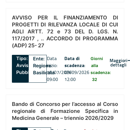
AVVISO PER IL FINANZIAMENTO DI
PROGETTI DI RILEVANZA LOCALE DI CUI
AGLI ARTT. 72 e 73 DEL D. LGS. N.
117/2017 , .. ACCORDO DI PROGRAMMA
(ADP) 25- 27
Data
Data di
Tipo:
Ente:
Giorni
Maggiori
dettagli
inizio:
scadenza
:
Avviso
Regione
alla
16/07/2026
09/09/2026
Pubblico
Basilicata
scadenza:
09:00
12:00
32
Bando di Concorso per l’accesso al Corso
regionale di Formazione Specifica in
Medicina Generale – triennio 2026/2029