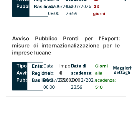
26/06/2026
06/07/2026
Pubblico
Basilicata
33
08:00
23:59
giorni
Avviso Pubblico Pronti per l’Export:
misure di internazionalizzazione per le
imprese lucane
Data
Importo
Data di
Tipo:
Ente:
Giorni
Maggiori
dettagli
inizio:
€
scadenza
:
Avviso
Regione
alla
06/07/2026
5,500,000
31/12/2027
Pubblico
Basilicata
scadenza:
00:00
23:59
510