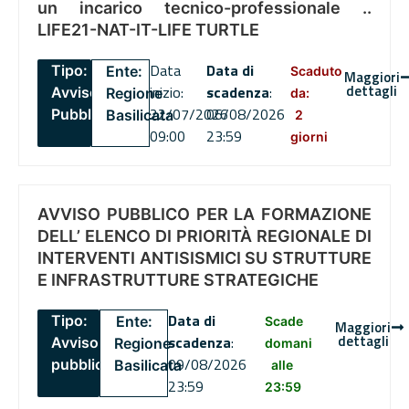
un incarico tecnico-professionale ..
LIFE21-NAT-IT-LIFE TURTLE
Data
Data di
Tipo:
Ente:
Scaduto
Maggiori
dettagli
inizio:
scadenza
:
Avviso
Regione
da:
22/07/2026
06/08/2026
Pubblico
Basilicata
2
09:00
23:59
giorni
AVVISO PUBBLICO PER LA FORMAZIONE
DELL’ ELENCO DI PRIORITÀ REGIONALE DI
INTERVENTI ANTISISMICI SU STRUTTURE
E INFRASTRUTTURE STRATEGICHE
Data di
Tipo:
Ente:
Scade
Maggiori
dettagli
scadenza
:
Avviso
Regione
domani
09/08/2026
pubblico
Basilicata
alle
23:59
23:59