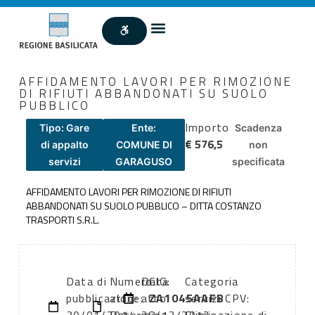
AFFIDAMENTO LAVORI PER RIMOZIONE
DI RIFIUTI ABBANDONATI SU SUOLO
PUBBLICO
Importo
Tipo: Gare
Ente:
Scadenza
€ 576,5
di appalto
COMUNE DI
non
servizi
GARAGUSO
specificata
AFFIDAMENTO LAVORI PER RIMOZIONE DI RIFIUTI
ABBANDONATI SU SUOLO PUBBLICO – DITTA COSTANZO
TRASPORTI S.R.L.
Data di
Numero
Data
CIG:
Categoria
pubblicazione:
atto:
atto:
ZA1045AAFB
servizi CPV: