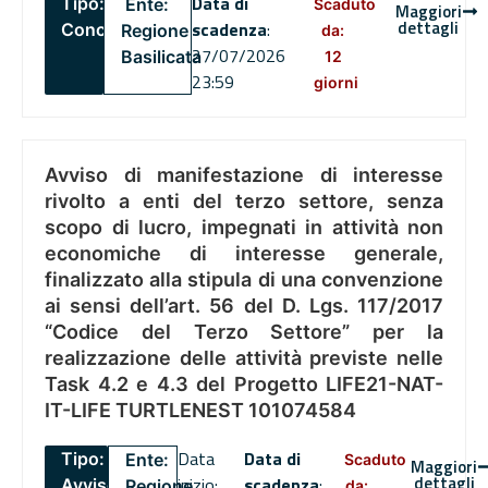
Data di
Tipo:
Ente:
Scaduto
Maggiori
dettagli
scadenza
:
Concorsi
Regione
da:
27/07/2026
Basilicata
12
23:59
giorni
Avviso di manifestazione di interesse
rivolto a enti del terzo settore, senza
scopo di lucro, impegnati in attività non
economiche di interesse generale,
finalizzato alla stipula di una convenzione
ai sensi dell’art. 56 del D. Lgs. 117/2017
“Codice del Terzo Settore” per la
realizzazione delle attività previste nelle
Task 4.2 e 4.3 del Progetto LIFE21-NAT-
IT-LIFE TURTLENEST 101074584
Data
Data di
Tipo:
Ente:
Scaduto
Maggiori
dettagli
inizio:
scadenza
:
Avviso
Regione
da: