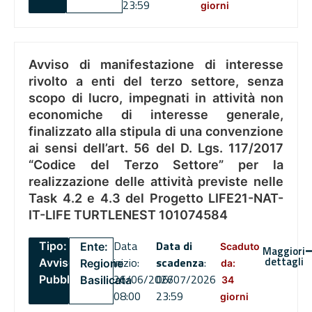
23:59
giorni
Avviso di manifestazione di interesse
rivolto a enti del terzo settore, senza
scopo di lucro, impegnati in attività non
economiche di interesse generale,
finalizzato alla stipula di una convenzione
ai sensi dell’art. 56 del D. Lgs. 117/2017
“Codice del Terzo Settore” per la
realizzazione delle attività previste nelle
Task 4.2 e 4.3 del Progetto LIFE21-NAT-
IT-LIFE TURTLENEST 101074584
Data
Data di
Tipo:
Ente:
Scaduto
Maggiori
dettagli
inizio:
scadenza
:
Avviso
Regione
da:
26/06/2026
06/07/2026
Pubblico
Basilicata
34
08:00
23:59
giorni