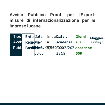
Avviso Pubblico Pronti per l’Export:
misure di internazionalizzazione per le
imprese lucane
Data
Importo
Data di
Tipo:
Ente:
Giorni
Maggiori
dettagli
inizio:
€
scadenza
:
Avviso
Regione
alla
06/07/2026
5,500,000
31/12/2027
Pubblico
Basilicata
scadenza:
00:00
23:59
509