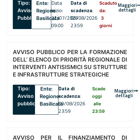
Data
Data di
Tipo:
Ente:
Scaduto
Maggiori
dettagli
inizio:
scadenza
:
Avviso
Regione
da:
22/07/2026
06/08/2026
Pubblico
Basilicata
3
09:00
23:59
giorni
AVVISO PUBBLICO PER LA FORMAZIONE
DELL’ ELENCO DI PRIORITÀ REGIONALE DI
INTERVENTI ANTISISMICI SU STRUTTURE
E INFRASTRUTTURE STRATEGICHE
Data di
Tipo:
Ente:
Scade
Maggiori
dettagli
scadenza
:
Avviso
Regione
oggi
09/08/2026
pubblico
Basilicata
alle
23:59
23:59
AVVISO PER IL FINANZIAMENTO DI