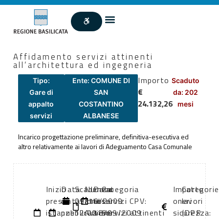
Affidamento servizi attinenti
all’architettura ed ingegneria
Importo
Tipo:
Ente: COMUNE DI
Scaduto
€
Gare di
SAN
da: 202
24.132,26
appalto
COSTANTINO
mesi
servizi
ALBANESE
Incarico progettazione preliminare, definitiva-esecutiva ed
altro relativamente ai lavori di Adeguamento Casa Comunale
Inizio
Data
Scadenza:
Numero
Data
Categoria
Importo
Categori
presentazione
di
09/10/2009
atto:
atto:
servizi CPV:
oneri
lavori
istanze:
pubblicazione:
12:00
Avviso
18/09/2009
Servizi attinenti
sicurezza:
(DPR