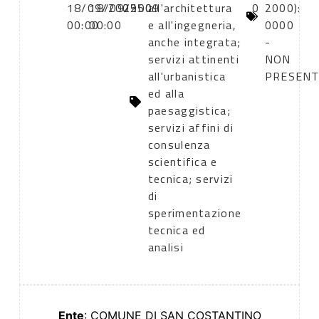
18/09/2009
18/09/2009
2550
all'architettura
0
2000):
00:00
00:00
e all'ingegneria,
0000
anche integrata;
-
servizi attinenti
NON
all'urbanistica
PRESEN
ed alla
paesaggistica;
servizi affini di
consulenza
scientifica e
tecnica; servizi
di
sperimentazione
tecnica ed
analisi
Ente
: COMUNE DI SAN COSTANTINO