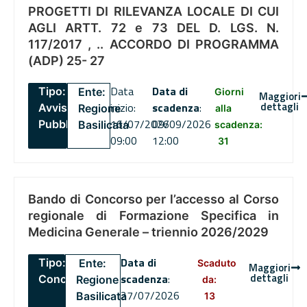
PROGETTI DI RILEVANZA LOCALE DI CUI
AGLI ARTT. 72 e 73 DEL D. LGS. N.
117/2017 , .. ACCORDO DI PROGRAMMA
(ADP) 25- 27
Data
Data di
Tipo:
Ente:
Giorni
Maggiori
dettagli
inizio:
scadenza
:
Avviso
Regione
alla
16/07/2026
09/09/2026
Pubblico
Basilicata
scadenza:
09:00
12:00
31
Bando di Concorso per l’accesso al Corso
regionale di Formazione Specifica in
Medicina Generale – triennio 2026/2029
Data di
Tipo:
Ente:
Scaduto
Maggiori
dettagli
scadenza
:
Concorsi
Regione
da:
27/07/2026
Basilicata
13