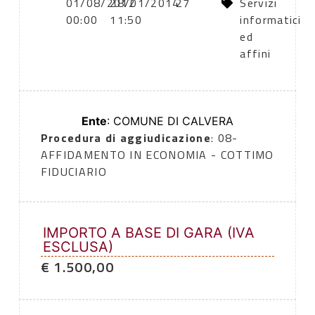
01/08/2012
28/01/2014
27
Servizi
00:00
11:50
informatici
ed
affini
Ente
: COMUNE DI CALVERA
Procedura di aggiudicazione
: 08-
AFFIDAMENTO IN ECONOMIA - COTTIMO
FIDUCIARIO
IMPORTO A BASE DI GARA (IVA
ESCLUSA)
€ 1.500,00