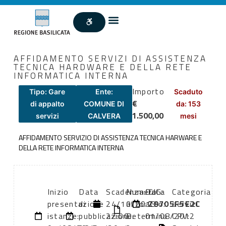
AFFIDAMENTO SERVIZI DI ASSISTENZA
TECNICA HARDWARE E DELLA RETE
INFORMATICA INTERNA
Importo
Tipo: Gare
Ente:
Scaduto
€
di appalto
COMUNE DI
da: 153
1.500,00
servizi
CALVERA
mesi
AFFIDAMENTO SERVIZIO DI ASSISTENZA TECNICA HARWARE E
DELLA RETE INFORMATICA INTERNA
Inizio
Data
Scadenza:
Numero
Data
CIG:
Categoria
presentazione
di
24/10/2013
atto:
atto:
Z9705F5E2C
servizi
istanze:
pubblicazione:
22:00
Determina
01/08/2012
CPV: