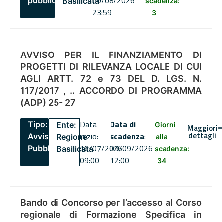
09/08/2026
pubblico
Basilicata
scadenza:
23:59
3
AVVISO PER IL FINANZIAMENTO DI
PROGETTI DI RILEVANZA LOCALE DI CUI
AGLI ARTT. 72 e 73 DEL D. LGS. N.
117/2017 , .. ACCORDO DI PROGRAMMA
(ADP) 25- 27
Data
Data di
Tipo:
Ente:
Giorni
Maggiori
dettagli
inizio:
scadenza
:
Avviso
Regione
alla
16/07/2026
09/09/2026
Pubblico
Basilicata
scadenza:
09:00
12:00
34
Bando di Concorso per l’accesso al Corso
regionale di Formazione Specifica in