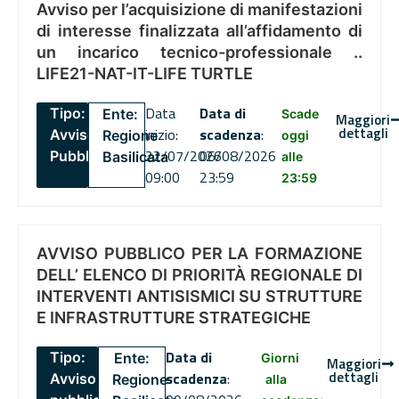
Avviso per l’acquisizione di manifestazioni
di interesse finalizzata all’affidamento di
un incarico tecnico-professionale ..
LIFE21-NAT-IT-LIFE TURTLE
Data
Data di
Tipo:
Ente:
Scade
Maggiori
dettagli
inizio:
scadenza
:
Avviso
Regione
oggi
22/07/2026
06/08/2026
Pubblico
Basilicata
alle
09:00
23:59
23:59
AVVISO PUBBLICO PER LA FORMAZIONE
DELL’ ELENCO DI PRIORITÀ REGIONALE DI
INTERVENTI ANTISISMICI SU STRUTTURE
E INFRASTRUTTURE STRATEGICHE
Data di
Tipo:
Ente:
Giorni
Maggiori
dettagli
scadenza
:
Avviso
Regione
alla