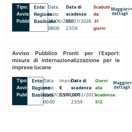
Data
Data di
Tipo:
Ente:
Scaduto
Maggiori
dettagli
inizio:
scadenza
:
Avviso
Regione
da:
26/06/2026
06/07/2026
Pubblico
Basilicata
31
08:00
23:59
giorni
Avviso Pubblico Pronti per l’Export:
misure di internazionalizzazione per le
imprese lucane
Data
Importo
Data di
Tipo:
Ente:
Giorni
Maggiori
dettagli
inizio:
€
scadenza
:
Avviso
Regione
alla
06/07/2026
5,500,000
31/12/2027
Pubblico
Basilicata
scadenza:
00:00
23:59
512