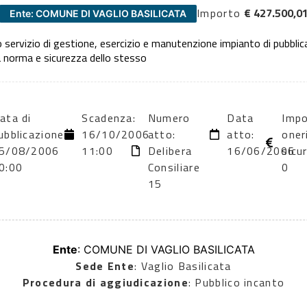
Importo
€ 427.500,0
Ente: COMUNE DI VAGLIO BASILICATA
servizio di gestione, esercizio e manutenzione impianto di pubblic
 norma e sicurezza dello stesso
ata di
Scadenza:
Numero
Data
Impo
ubblicazione:
16/10/2006
atto:
atto:
oner
5/08/2006
11:00
Delibera
16/06/2006
sicu
0:00
Consiliare
0
15
Ente
: COMUNE DI VAGLIO BASILICATA
Sede Ente
: Vaglio Basilicata
Procedura di aggiudicazione
: Pubblico incanto