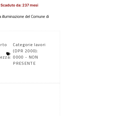
1
Scaduto da: 237 mesi
a illuminazione del Comune di
rto
Categorie lavori
i
(DPR 2000):
rezza:
0000 - NON
PRESENTE