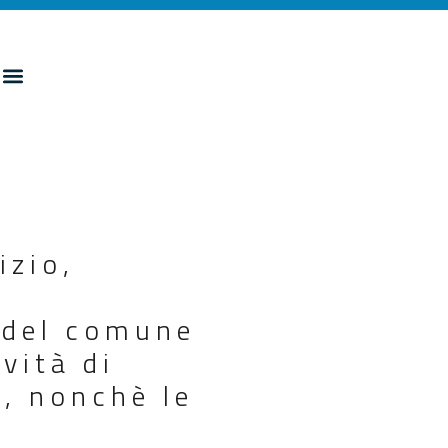
izio,
a
e del comune
vità di
, nonchè le