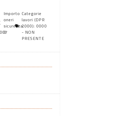
Importo
Categorie
oneri
lavori (DPR
sicurezza:
2000): 0000
2007
0
- NON
PRESENTE