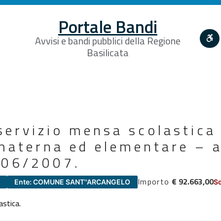
Portale Bandi
Avvisi e bandi pubblici della Regione
Basilicata
ervizio mensa scolastica 
 materna ed elementare – 
006/2007.
Importo
€ 92.663,00
Ente: COMUNE SANT''ARCANGELO
Sc
astica.