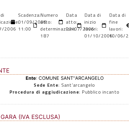
di
Scadenza:
Numero
Data
Data di
Data di
icazione:
01/09/2006
atto:
atto:
inizio
fine
7/2006
11:00
determinazione
03/07/2006
lavori:
lavori:
0
187
01/10/2006
10/06/
NTE
Ente
: COMUNE SANT''ARCANGELO
Sede Ente
: Sant'arcangelo
Procedura di aggiudicazione
: Pubblico incanto
 GARA (IVA ESCLUSA)