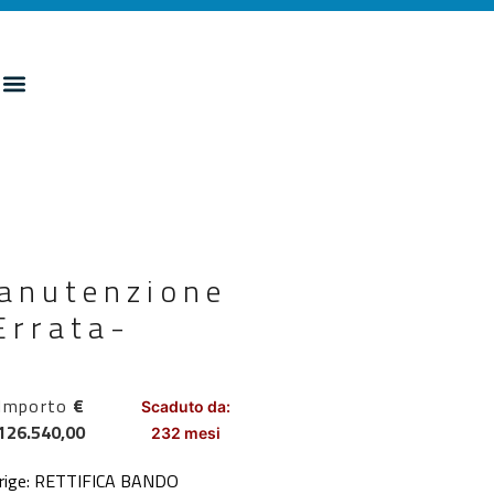
manutenzione
Errata-
Importo
€
Scaduto da:
126.540,00
232 mesi
corrige: RETTIFICA BANDO