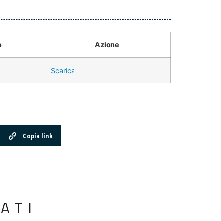
o
Azione
Scarica
Copia link
ATI