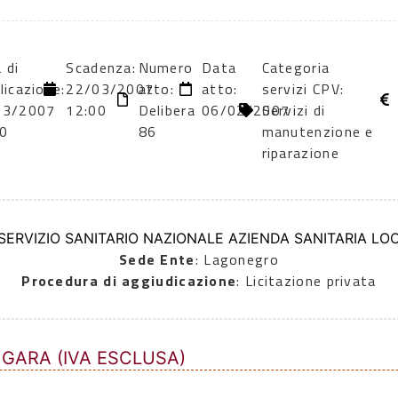
 di
Scadenza:
Numero
Data
Categoria
licazione:
22/03/2007
atto:
atto:
servizi CPV:
03/2007
12:00
Delibera
06/02/2007
Servizi di
0
86
manutenzione e
riparazione
 SERVIZIO SANITARIO NAZIONALE AZIENDA SANITARIA LOC
Sede Ente
: Lagonegro
Procedura di aggiudicazione
: Licitazione privata
 GARA (IVA ESCLUSA)