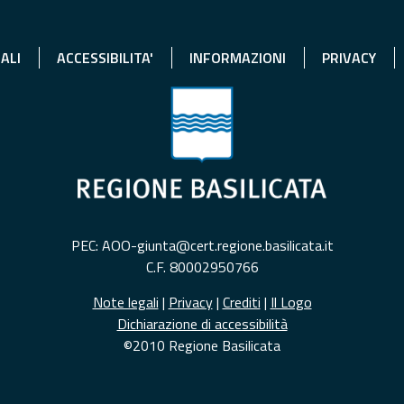
ALI
ACCESSIBILITA'
INFORMAZIONI
PRIVACY
PEC: AOO-giunta@cert.regione.basilicata.it
C.F. 80002950766
Note legali
|
Privacy
|
Crediti
|
Il Logo
Dichiarazione di accessibilità
©2010 Regione Basilicata