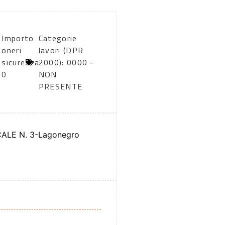
Importo
Categorie
oneri
lavori (DPR
sicurezza:
2000): 0000 -
0
NON
PRESENTE
ALE N. 3-Lagonegro