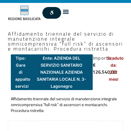
Affidamento triennale del servizio di
manutenzione integrale
omnicomprensiva “full risk” di ascensori
e montacarichi. Procedura ristretta
Importo
Tipo:
Ente: AZIENDA DEL
Scaduto
€
Gare
SERVIZIO SANITARIO
da:
126.540,00
di
NAZIONALE AZIENDA
232
appalto
SANITARIA LOCALE N. 3-
mesi
servizi
Lagonegro
Affidamento triennale del servizio di manutenzione integrale
omnicomprensiva “full risk” di ascensori e montacarichi.
Procedura ristretta