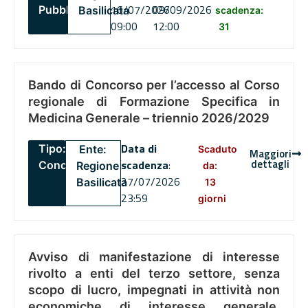
16/07/2026
09/09/2026
Pubblico
Basilicata
scadenza:
09:00
12:00
31
Bando di Concorso per l’accesso al Corso
regionale di Formazione Specifica in
Medicina Generale – triennio 2026/2029
Data di
Tipo:
Ente:
Scaduto
Maggiori
dettagli
scadenza
:
Concorsi
Regione
da:
27/07/2026
Basilicata
13
23:59
giorni
Avviso di manifestazione di interesse
rivolto a enti del terzo settore, senza
scopo di lucro, impegnati in attività non
economiche di interesse generale,