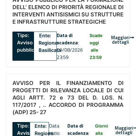
DELL’ ELENCO DI PRIORITÀ REGIONALE DI
INTERVENTI ANTISISMICI SU STRUTTURE
E INFRASTRUTTURE STRATEGICHE
Data di
Tipo:
Ente:
Scade
Maggiori
dettagli
scadenza
:
Avviso
Regione
oggi
09/08/2026
pubblico
Basilicata
alle
23:59
23:59
AVVISO PER IL FINANZIAMENTO DI
PROGETTI DI RILEVANZA LOCALE DI CUI
AGLI ARTT. 72 e 73 DEL D. LGS. N.
117/2017 , .. ACCORDO DI PROGRAMMA
(ADP) 25- 27
Data
Data di
Tipo:
Ente:
Giorni
Maggiori
dettagli
inizio:
scadenza
:
Avviso
Regione
alla