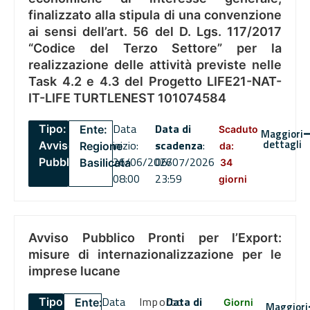
finalizzato alla stipula di una convenzione
ai sensi dell’art. 56 del D. Lgs. 117/2017
“Codice del Terzo Settore” per la
realizzazione delle attività previste nelle
Task 4.2 e 4.3 del Progetto LIFE21-NAT-
IT-LIFE TURTLENEST 101074584
Data
Data di
Tipo:
Ente:
Scaduto
Maggiori
dettagli
inizio:
scadenza
:
Avviso
Regione
da:
26/06/2026
06/07/2026
Pubblico
Basilicata
34
08:00
23:59
giorni
Avviso Pubblico Pronti per l’Export:
misure di internazionalizzazione per le
imprese lucane
Data
Importo
Data di
Tipo:
Ente:
Giorni
Maggiori