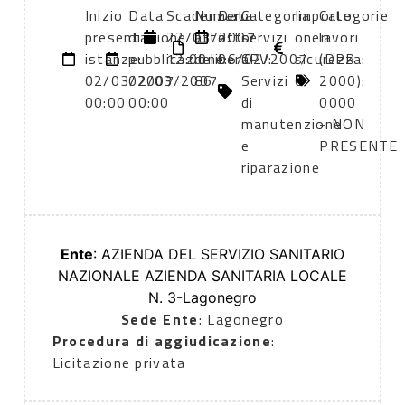
Inizio
Data
Scadenza:
Numero
Data
Categoria
Importo
Categorie
presentazione
di
22/03/2007
atto:
atto:
servizi
oneri
lavori
istanze:
pubblicazione:
12:00
delibera
06/02/2007
CPV:
sicurezza:
(DPR
02/03/2007
02/03/2007
86
Servizi
0
2000):
00:00
00:00
di
0000
manutenzione
- NON
e
PRESENTE
riparazione
Ente
: AZIENDA DEL SERVIZIO SANITARIO
NAZIONALE AZIENDA SANITARIA LOCALE
N. 3-Lagonegro
Sede Ente
: Lagonegro
Procedura di aggiudicazione
:
Licitazione privata