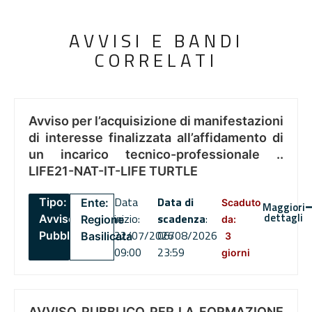
AVVISI E BANDI
CORRELATI
Avviso per l’acquisizione di manifestazioni
di interesse finalizzata all’affidamento di
un incarico tecnico-professionale ..
LIFE21-NAT-IT-LIFE TURTLE
Data
Data di
Tipo:
Ente:
Scaduto
Maggiori
dettagli
inizio:
scadenza
:
Avviso
Regione
da:
22/07/2026
06/08/2026
Pubblico
Basilicata
3
09:00
23:59
giorni
AVVISO PUBBLICO PER LA FORMAZIONE