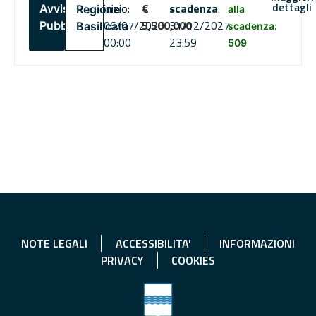
dettagli
inizio:
€
scadenza
:
Avviso
Regione
alla
06/07/2026
5,500,000
31/12/2027
Pubblico
Basilicata
scadenza:
00:00
23:59
509
NOTE LEGALI
ACCESSIBILITA'
INFORMAZIONI
PRIVACY
COOKIES