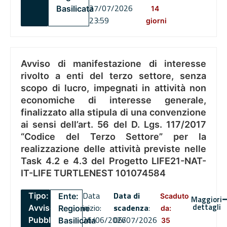
27/07/2026
Basilicata
14
23:59
giorni
Avviso di manifestazione di interesse
rivolto a enti del terzo settore, senza
scopo di lucro, impegnati in attività non
economiche di interesse generale,
finalizzato alla stipula di una convenzione
ai sensi dell’art. 56 del D. Lgs. 117/2017
“Codice del Terzo Settore” per la
realizzazione delle attività previste nelle
Task 4.2 e 4.3 del Progetto LIFE21-NAT-
IT-LIFE TURTLENEST 101074584
Data
Data di
Tipo:
Ente:
Scaduto
Maggiori
dettagli
inizio:
scadenza
:
Avviso
Regione
da:
26/06/2026
06/07/2026
Pubblico
Basilicata
35