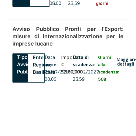
08:00
23:59
giorni
Avviso Pubblico Pronti per l’Export:
misure di internazionalizzazione per le
imprese lucane
Data
Importo
Data di
Tipo:
Ente:
Giorni
Maggiori
dettagli
inizio:
€
scadenza
:
Avviso
Regione
alla
06/07/2026
5,500,000
31/12/2027
Pubblico
Basilicata
scadenza:
00:00
23:59
508