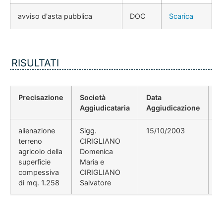
avviso d'asta pubblica
DOC
Scarica
RISULTATI
Precisazione
Società
Data
P
Aggiudicataria
Aggiudicazione
D
alienazione
Sigg.
15/10/2003
d
terreno
CIRIGLIANO
agricolo della
Domenica
superficie
Maria e
compessiva
CIRIGLIANO
di mq. 1.258
Salvatore