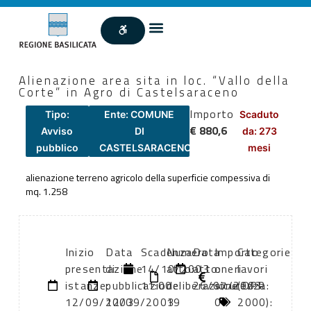
Alienazione area sita in loc. “Vallo della
Corte” in Agro di Castelsaraceno
Importo
Tipo:
Ente: COMUNE
Scaduto
€ 880,6
Avviso
DI
da: 273
pubblico
CASTELSARACENO
mesi
alienazione terreno agricolo della superficie compessiva di
mq. 1.258
Inizio
Data
Scadenza:
Numero
Data
Importo
Categorie
presentazione
di
14/10/2003
atto:
atto:
oneri
lavori
istanze:
pubblicazione:
11:00
deliberazione
26/07/2003
sicurezza:
(DPR
12/09/2003
12/09/2003
19
0
2000):