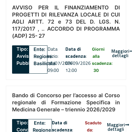
AVVISO PER IL FINANZIAMENTO DI
PROGETTI DI RILEVANZA LOCALE DI CUI
AGLI ARTT. 72 e 73 DEL D. LGS. N.
117/2017 , .. ACCORDO DI PROGRAMMA
(ADP) 25- 27
Data
Data di
Tipo:
Ente:
Giorni
Maggiori
dettagli
inizio:
scadenza
:
Avviso
Regione
alla
16/07/2026
09/09/2026
Pubblico
Basilicata
scadenza:
09:00
12:00
30
Bando di Concorso per l’accesso al Corso
regionale di Formazione Specifica in
Medicina Generale – triennio 2026/2029
Data di
Tipo:
Ente:
Scaduto
Maggiori
dettagli
scadenza
:
Concorsi
Regione
da: