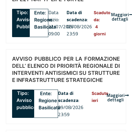
Data
Data di
Tipo:
Ente:
Scaduto
Maggiori
dettagli
inizio:
scadenza
:
Avviso
Regione
da:
22/07/2026
06/08/2026
Pubblico
Basilicata
4
09:00
23:59
giorni
AVVISO PUBBLICO PER LA FORMAZIONE
DELL’ ELENCO DI PRIORITÀ REGIONALE DI
INTERVENTI ANTISISMICI SU STRUTTURE
E INFRASTRUTTURE STRATEGICHE
Data di
Tipo:
Ente:
Scaduto
Maggiori
dettagli
scadenza
:
Avviso
Regione
ieri
09/08/2026
pubblico
Basilicata
23:59