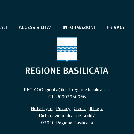
ALI
ACCESSIBILITA'
INFORMAZIONI
PRIVACY
PEC: AOO-giunta@cert.regione.basilicata.it
C.F. 80002950766
Note legali
|
Privacy
|
Crediti
|
Il Logo
Dichiarazione di accessibilità
©2010 Regione Basilicata