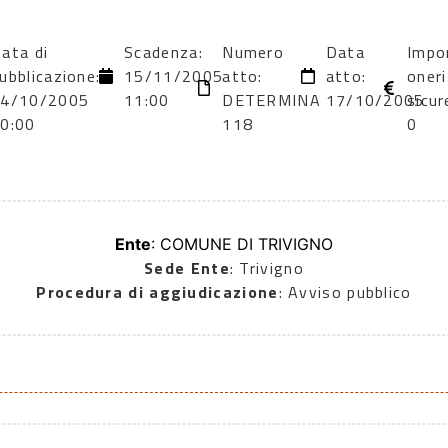
ata di
Scadenza:
Numero
Data
Impo
ubblicazione:
15/11/2005
atto:
atto:
oneri
24/10/2005
11:00
DETERMINA
17/10/2005
sicur
0:00
118
0
Ente
: COMUNE DI TRIVIGNO
Sede Ente
: Trivigno
Procedura di aggiudicazione
: Avviso pubblico