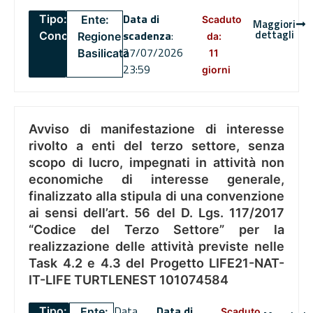
Data di
Tipo:
Ente:
Scaduto
Maggiori
dettagli
scadenza
:
Concorsi
Regione
da:
27/07/2026
Basilicata
11
23:59
giorni
Avviso di manifestazione di interesse
rivolto a enti del terzo settore, senza
scopo di lucro, impegnati in attività non
economiche di interesse generale,
finalizzato alla stipula di una convenzione
ai sensi dell’art. 56 del D. Lgs. 117/2017
“Codice del Terzo Settore” per la
realizzazione delle attività previste nelle
Task 4.2 e 4.3 del Progetto LIFE21-NAT-
IT-LIFE TURTLENEST 101074584
Data
Data di
Tipo:
Ente:
Scaduto