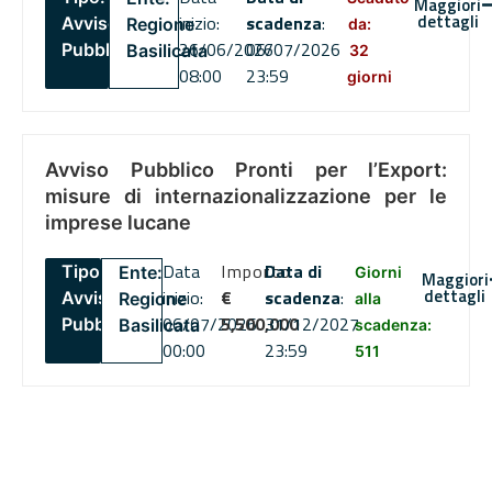
Maggiori
dettagli
inizio:
scadenza
:
Avviso
Regione
da:
26/06/2026
06/07/2026
Pubblico
Basilicata
32
08:00
23:59
giorni
Avviso Pubblico Pronti per l’Export:
misure di internazionalizzazione per le
imprese lucane
Data
Importo
Data di
Tipo:
Ente:
Giorni
Maggiori
dettagli
inizio:
€
scadenza
:
Avviso
Regione
alla
06/07/2026
5,500,000
31/12/2027
Pubblico
Basilicata
scadenza:
00:00
23:59
511