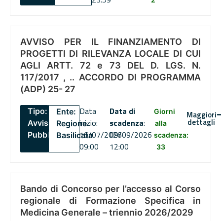
AVVISO PER IL FINANZIAMENTO DI
PROGETTI DI RILEVANZA LOCALE DI CUI
AGLI ARTT. 72 e 73 DEL D. LGS. N.
117/2017 , .. ACCORDO DI PROGRAMMA
(ADP) 25- 27
Data
Data di
Tipo:
Ente:
Giorni
Maggiori
dettagli
inizio:
scadenza
:
Avviso
Regione
alla
16/07/2026
09/09/2026
Pubblico
Basilicata
scadenza:
09:00
12:00
33
Bando di Concorso per l’accesso al Corso
regionale di Formazione Specifica in
Medicina Generale – triennio 2026/2029