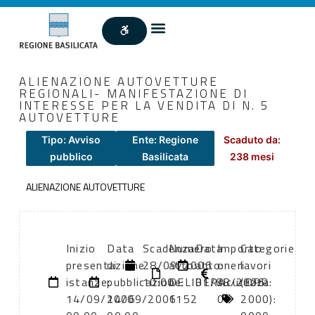
ALIENAZIONE AUTOVETTURE
REGIONALI- MANIFESTAZIONE DI
INTERESSE PER LA VENDITA DI N. 5
AUTOVETTURE
Tipo: Avviso
Ente: Regione
Scaduto da:
pubblico
Basilicata
238 mesi
ALIENAZIONE AUTOVETTURE
Inizio
Data
Scadenza:
Numero
Data
Importo
Categorie
presentazione
di
28/09/2006
atto:
atto:
oneri
lavori
istanze:
pubblicazione:
10:00
DELIBERA
01/08/2006
sicurezza:
(DPR
14/09/2006
14/09/2006
1152
0
2000):