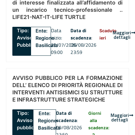
di interesse finalizzata all’affidamento di
un incarico tecnico-professionale ..
LIFE21-NAT-IT-LIFE TURTLE
Data
Data di
Tipo:
Ente:
Scaduto
Maggiori
dettagli
inizio:
scadenza
:
Avviso
Regione
ieri
22/07/2026
06/08/2026
Pubblico
Basilicata
09:00
23:59
AVVISO PUBBLICO PER LA FORMAZIONE
DELL’ ELENCO DI PRIORITÀ REGIONALE DI
INTERVENTI ANTISISMICI SU STRUTTURE
E INFRASTRUTTURE STRATEGICHE
Data di
Tipo:
Ente:
Giorni
Maggiori
dettagli
scadenza
:
Avviso
Regione
alla
09/08/2026
pubblico
Basilicata
scadenza:
23:59
2