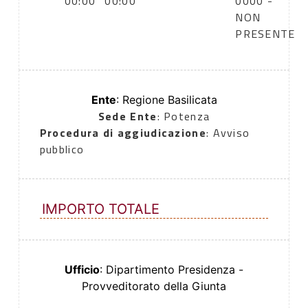
00:00
00:00
0000 -
NON
PRESENTE
Ente
: Regione Basilicata
Sede Ente
: Potenza
Procedura di aggiudicazione
: Avviso
pubblico
IMPORTO TOTALE
Ufficio
: Dipartimento Presidenza -
Provveditorato della Giunta