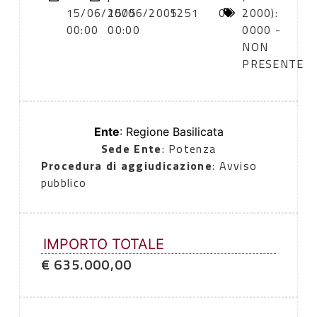
15/06/2005
15/06/2005
1251
0
2000):
00:00
00:00
0000 -
NON
PRESENTE
Ente
: Regione Basilicata
Sede Ente
: Potenza
Procedura di aggiudicazione
: Avviso
pubblico
IMPORTO TOTALE
€ 635.000,00