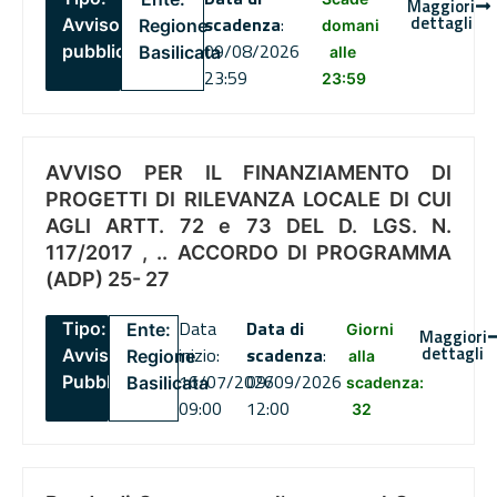
Maggiori
dettagli
scadenza
:
Avviso
Regione
domani
09/08/2026
pubblico
Basilicata
alle
23:59
23:59
AVVISO PER IL FINANZIAMENTO DI
PROGETTI DI RILEVANZA LOCALE DI CUI
AGLI ARTT. 72 e 73 DEL D. LGS. N.
117/2017 , .. ACCORDO DI PROGRAMMA
(ADP) 25- 27
Data
Data di
Tipo:
Ente:
Giorni
Maggiori
dettagli
inizio:
scadenza
:
Avviso
Regione
alla
16/07/2026
09/09/2026
Pubblico
Basilicata
scadenza:
09:00
12:00
32