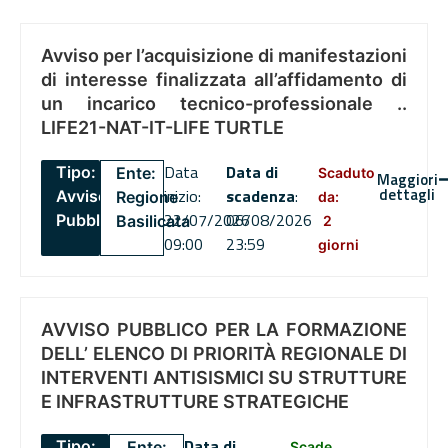
Avviso per l’acquisizione di manifestazioni
di interesse finalizzata all’affidamento di
un incarico tecnico-professionale ..
LIFE21-NAT-IT-LIFE TURTLE
Data
Data di
Tipo:
Ente:
Scaduto
Maggiori
dettagli
inizio:
scadenza
:
Avviso
Regione
da:
22/07/2026
06/08/2026
Pubblico
Basilicata
2
09:00
23:59
giorni
AVVISO PUBBLICO PER LA FORMAZIONE
DELL’ ELENCO DI PRIORITÀ REGIONALE DI
INTERVENTI ANTISISMICI SU STRUTTURE
E INFRASTRUTTURE STRATEGICHE
Data di
Tipo:
Ente:
Scade