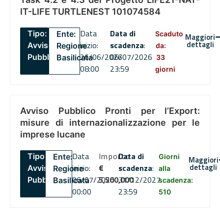
IT-LIFE TURTLENEST 101074584
Data
Data di
Tipo:
Ente:
Scaduto
Maggiori
dettagli
inizio:
scadenza
:
Avviso
Regione
da:
26/06/2026
06/07/2026
Pubblico
Basilicata
33
08:00
23:59
giorni
Avviso Pubblico Pronti per l’Export:
misure di internazionalizzazione per le
imprese lucane
Data
Importo
Data di
Tipo:
Ente:
Giorni
Maggiori
dettagli
inizio:
€
scadenza
:
Avviso
Regione
alla
06/07/2026
5,500,000
31/12/2027
Pubblico
Basilicata
scadenza:
00:00
23:59
510