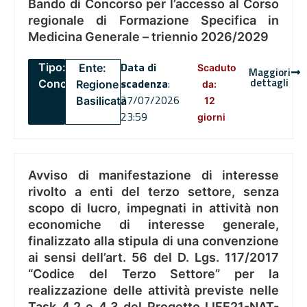
Bando di Concorso per l’accesso al Corso
regionale di Formazione Specifica in
Medicina Generale – triennio 2026/2029
Data di
Tipo:
Ente:
Scaduto
Maggiori
dettagli
scadenza
:
Concorsi
Regione
da:
27/07/2026
Basilicata
12
23:59
giorni
Avviso di manifestazione di interesse
rivolto a enti del terzo settore, senza
scopo di lucro, impegnati in attività non
economiche di interesse generale,
finalizzato alla stipula di una convenzione
ai sensi dell’art. 56 del D. Lgs. 117/2017
“Codice del Terzo Settore” per la
realizzazione delle attività previste nelle
Task 4.2 e 4.3 del Progetto LIFE21-NAT-