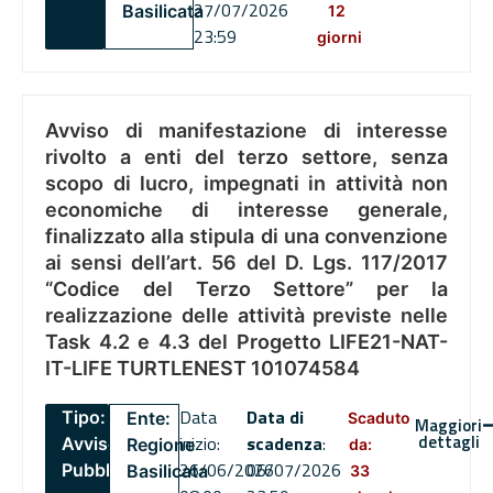
27/07/2026
Basilicata
12
23:59
giorni
Avviso di manifestazione di interesse
rivolto a enti del terzo settore, senza
scopo di lucro, impegnati in attività non
economiche di interesse generale,
finalizzato alla stipula di una convenzione
ai sensi dell’art. 56 del D. Lgs. 117/2017
“Codice del Terzo Settore” per la
realizzazione delle attività previste nelle
Task 4.2 e 4.3 del Progetto LIFE21-NAT-
IT-LIFE TURTLENEST 101074584
Data
Data di
Tipo:
Ente:
Scaduto
Maggiori
dettagli
inizio:
scadenza
:
Avviso
Regione
da:
26/06/2026
06/07/2026
Pubblico
Basilicata
33