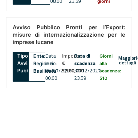
08:00
23:59
giorni
Avviso Pubblico Pronti per l’Export:
misure di internazionalizzazione per le
imprese lucane
Data
Importo
Data di
Tipo:
Ente:
Giorni
Maggiori
dettagli
inizio:
€
scadenza
:
Avviso
Regione
alla
06/07/2026
5,500,000
31/12/2027
Pubblico
Basilicata
scadenza:
00:00
23:59
510