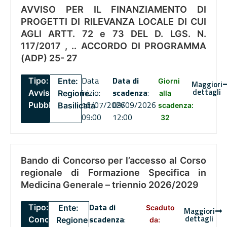
AVVISO PER IL FINANZIAMENTO DI
PROGETTI DI RILEVANZA LOCALE DI CUI
AGLI ARTT. 72 e 73 DEL D. LGS. N.
117/2017 , .. ACCORDO DI PROGRAMMA
(ADP) 25- 27
Data
Data di
Tipo:
Ente:
Giorni
Maggiori
dettagli
inizio:
scadenza
:
Avviso
Regione
alla
16/07/2026
09/09/2026
Pubblico
Basilicata
scadenza:
09:00
12:00
32
Bando di Concorso per l’accesso al Corso
regionale di Formazione Specifica in
Medicina Generale – triennio 2026/2029
Data di
Tipo:
Ente:
Scaduto
Maggiori
dettagli
scadenza
:
Concorsi
Regione
da: