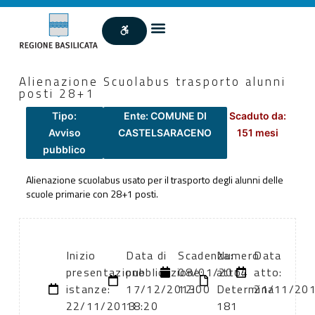
Alienazione Scuolabus trasporto alunni
posti 28+1
Tipo:
Ente: COMUNE DI
Scaduto da:
Avviso
CASTELSARACENO
151 mesi
pubblico
Alienazione scuolabus usato per il trasporto degli alunni delle
scuole primarie con 28+1 posti.
Inizio
Data di
Scadenza:
Numero
Data
presentazione
pubblicazione:
08/01/2014
atto:
atto:
istanze:
17/12/2013
12:00
Determina
21/11/20
22/11/2013
18:20
181