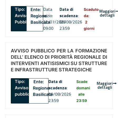
Data
Data di
Tipo:
Ente:
Scaduto
Maggiori
dettagli
inizio:
scadenza
:
Avviso
Regione
da:
22/07/2026
06/08/2026
Pubblico
Basilicata
2
09:00
23:59
giorni
AVVISO PUBBLICO PER LA FORMAZIONE
DELL’ ELENCO DI PRIORITÀ REGIONALE DI
INTERVENTI ANTISISMICI SU STRUTTURE
E INFRASTRUTTURE STRATEGICHE
Data di
Tipo:
Ente:
Scade
Maggiori
dettagli
scadenza
:
Avviso
Regione
domani
09/08/2026
pubblico
Basilicata
alle
23:59
23:59