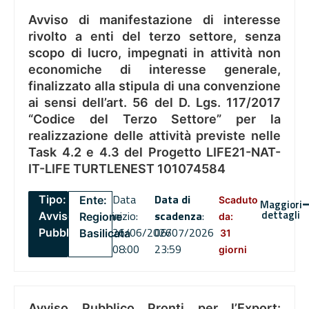
Avviso di manifestazione di interesse
rivolto a enti del terzo settore, senza
scopo di lucro, impegnati in attività non
economiche di interesse generale,
finalizzato alla stipula di una convenzione
ai sensi dell’art. 56 del D. Lgs. 117/2017
“Codice del Terzo Settore” per la
realizzazione delle attività previste nelle
Task 4.2 e 4.3 del Progetto LIFE21-NAT-
IT-LIFE TURTLENEST 101074584
Data
Data di
Tipo:
Ente:
Scaduto
Maggiori
dettagli
inizio:
scadenza
:
Avviso
Regione
da:
26/06/2026
06/07/2026
Pubblico
Basilicata
31
08:00
23:59
giorni
Avviso Pubblico Pronti per l’Export: