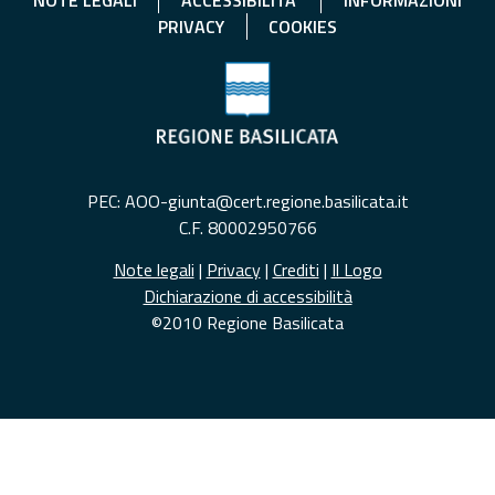
NOTE LEGALI
ACCESSIBILITA'
INFORMAZIONI
PRIVACY
COOKIES
PEC: AOO-giunta@cert.regione.basilicata.it
C.F. 80002950766
Note legali
|
Privacy
|
Crediti
|
Il Logo
Dichiarazione di accessibilità
©2010 Regione Basilicata