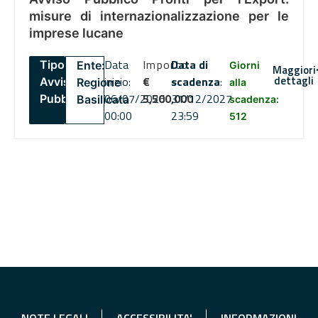
misure di internazionalizzazione per le
imprese lucane
Data
Importo
Data di
Tipo:
Ente:
Giorni
Maggiori
dettagli
inizio:
€
scadenza
:
Avviso
Regione
alla
06/07/2026
5,500,000
31/12/2027
Pubblico
Basilicata
scadenza:
00:00
23:59
512