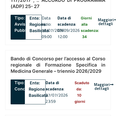
117/2017 , .. ACCORDO DI PROGRAMMA
(ADP) 25- 27
Data
Data di
Tipo:
Ente:
Giorni
Maggiori
dettagli
inizio:
scadenza
:
Avviso
Regione
alla
16/07/2026
09/09/2026
Pubblico
Basilicata
scadenza:
09:00
12:00
34
Bando di Concorso per l’accesso al Corso
regionale di Formazione Specifica in
Medicina Generale – triennio 2026/2029
Data di
Tipo:
Ente:
Scaduto
Maggiori
dettagli
scadenza
:
Concorsi
Regione
da:
27/07/2026
Basilicata
10
23:59
giorni