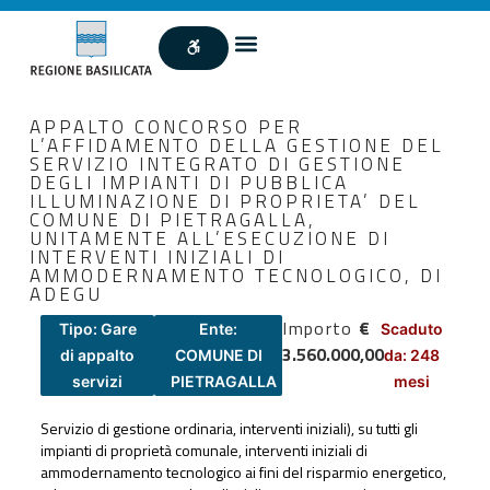
APPALTO CONCORSO PER
L’AFFIDAMENTO DELLA GESTIONE DEL
SERVIZIO INTEGRATO DI GESTIONE
DEGLI IMPIANTI DI PUBBLICA
ILLUMINAZIONE DI PROPRIETA’ DEL
COMUNE DI PIETRAGALLA,
UNITAMENTE ALL’ESECUZIONE DI
INTERVENTI INIZIALI DI
AMMODERNAMENTO TECNOLOGICO, DI
ADEGU
Importo
€
Tipo: Gare
Ente:
Scaduto
3.560.000,00
di appalto
COMUNE DI
da: 248
servizi
PIETRAGALLA
mesi
Servizio di gestione ordinaria, interventi iniziali), su tutti gli
impianti di proprietà comunale, interventi iniziali di
ammodernamento tecnologico ai fini del risparmio energetico,