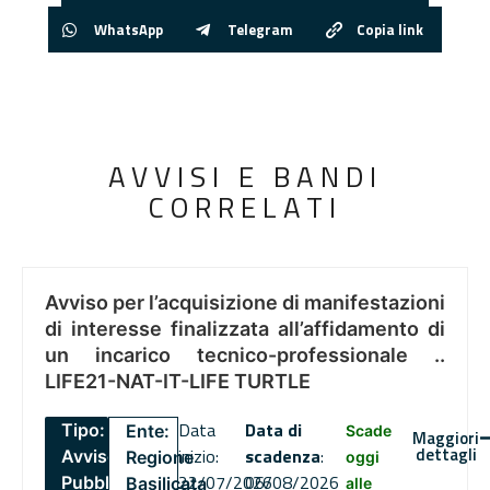
WhatsApp
Telegram
Copia link
AVVISI E BANDI
CORRELATI
Avviso per l’acquisizione di manifestazioni
di interesse finalizzata all’affidamento di
un incarico tecnico-professionale ..
LIFE21-NAT-IT-LIFE TURTLE
Data
Data di
Tipo:
Ente:
Scade
Maggiori
dettagli
inizio:
scadenza
:
Avviso
Regione
oggi
22/07/2026
06/08/2026
Pubblico
Basilicata
alle