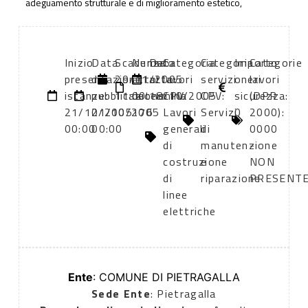
adeguamento strutturale e di miglioramento estetico,
Inizio
Data
Scadenza:
Numero
Data
Categoria
Categoria
Importo
Categorie
presentazione
di
29/11/2005
atto:
atto:
lavori
servizi
oneri
lavori
istanze:
pubblicazione:
11:00
determina
18/10/2005
CPV:
CPV:
sicurezza:
(DPR
21/10/2005
21/10/2005
176
Lavori
Servizi
0
2000):
00:00
00:00
generali
di
0000
di
manutenzione
-
costruzione
e
NON
di
riparazione
PRESENT
linee
elettriche
Ente
: COMUNE DI PIETRAGALLA
Sede Ente
: Pietragalla