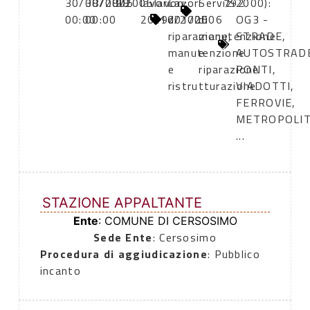
30/08/2005
30/08/2005
98
lavori:
lavori:
Lavori
Servizi
792
2000):
00:00
00:00
20/10/2005
19/01/2006
di
di
OG3 -
riparazione,
manutenzione
STRADE,
manutenzione
e
AUTOSTRAD
e
riparazione
PONTI,
ristrutturazione
VIADOTTI,
FERROVIE,
METROPOLI
...
STAZIONE APPALTANTE
Ente
: COMUNE DI CERSOSIMO
Sede Ente
: Cersosimo
Procedura di aggiudicazione
: Pubblico
incanto