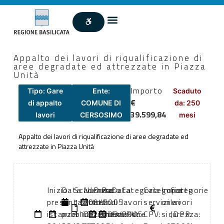
Appalto dei lavori di riqualificazione di
aree degradate ed attrezzate in Piazza
Unità
Importo
Tipo: Gare
Ente:
Scaduto
€
di appalto
COMUNE DI
da: 250
39.599,84
lavori
CERSOSIMO
mesi
Appalto dei lavori di riqualificazione di aree degradate ed
attrezzate in Piazza Unità
Inizio
Data
Scadenza:
Numero
Data
Data
Data
Categoria
Categoria
Importo
Categorie
presentazione
di
15/09/2005
atto:
atto:
di
di
lavori
servizi
oneri
lavori
istanze:
pubblicazione:
11:00
Determinazione
29/08/2005
inizio
fine
CPV:
CPV:
sicurezza:
(DPR