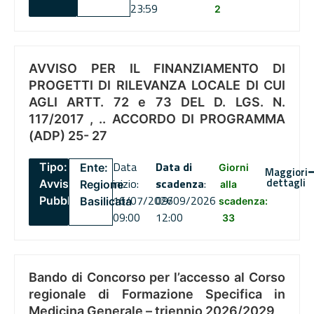
23:59
2
AVVISO PER IL FINANZIAMENTO DI
PROGETTI DI RILEVANZA LOCALE DI CUI
AGLI ARTT. 72 e 73 DEL D. LGS. N.
117/2017 , .. ACCORDO DI PROGRAMMA
(ADP) 25- 27
Data
Data di
Tipo:
Ente:
Giorni
Maggiori
dettagli
inizio:
scadenza
:
Avviso
Regione
alla
16/07/2026
09/09/2026
Pubblico
Basilicata
scadenza:
09:00
12:00
33
Bando di Concorso per l’accesso al Corso
regionale di Formazione Specifica in
Medicina Generale – triennio 2026/2029