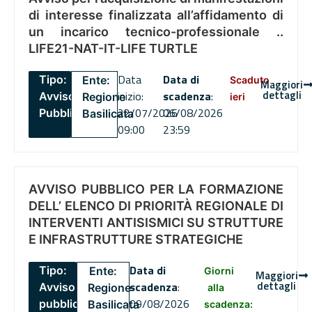
di interesse finalizzata all’affidamento di
un incarico tecnico-professionale ..
LIFE21-NAT-IT-LIFE TURTLE
Data
Data di
Tipo:
Ente:
Scaduto
Maggiori
dettagli
inizio:
scadenza
:
Avviso
Regione
ieri
22/07/2026
06/08/2026
Pubblico
Basilicata
09:00
23:59
AVVISO PUBBLICO PER LA FORMAZIONE
DELL’ ELENCO DI PRIORITÀ REGIONALE DI
INTERVENTI ANTISISMICI SU STRUTTURE
E INFRASTRUTTURE STRATEGICHE
Data di
Tipo:
Ente:
Giorni
Maggiori
dettagli
scadenza
:
Avviso
Regione
alla
09/08/2026
pubblico
Basilicata
scadenza: