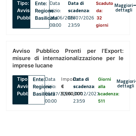
Data
Data di
Tipo:
Ente:
Scaduto
Maggiori
dettagli
inizio:
scadenza
:
Avviso
Regione
da:
26/06/2026
06/07/2026
Pubblico
Basilicata
32
08:00
23:59
giorni
Avviso Pubblico Pronti per l’Export:
misure di internazionalizzazione per le
imprese lucane
Data
Importo
Data di
Tipo:
Ente:
Giorni
Maggiori
dettagli
inizio:
€
scadenza
:
Avviso
Regione
alla
06/07/2026
5,500,000
31/12/2027
Pubblico
Basilicata
scadenza:
00:00
23:59
511