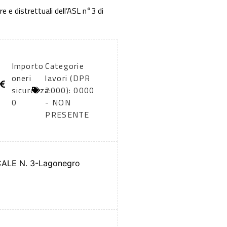
e e distrettuali dell’ASL n°3 di
Importo
Categorie
oneri
lavori (DPR
sicurezza:
2000): 0000
0
- NON
PRESENTE
ALE N. 3-Lagonegro