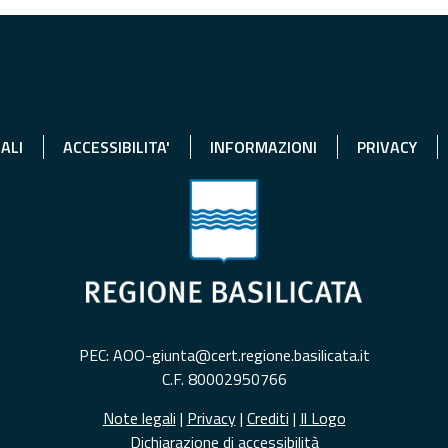
ALI
ACCESSIBILITA'
INFORMAZIONI
PRIVACY
PEC: AOO-giunta@cert.regione.basilicata.it
C.F. 80002950766
Note legali
|
Privacy
|
Crediti
|
Il Logo
Dichiarazione di accessibilità