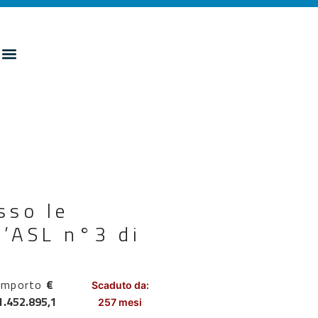
sso le
l’ASL n°3 di
Importo
€
Scaduto da:
1.452.895,1
257 mesi