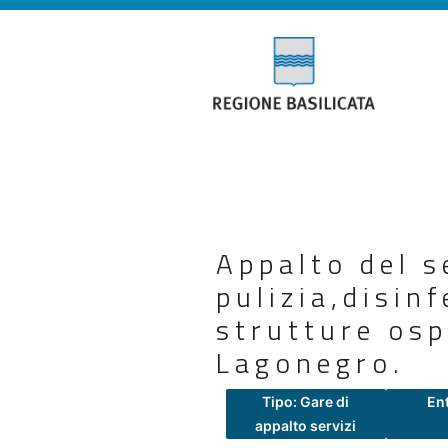
Appalto del s
pulizia,disin
strutture osp
Lagonegro.
Tipo: Gare di
En
appalto servizi