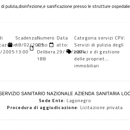
di pulizia,disinfezione,e sanificazione presso le strutture ospedalier
di
Scadenza:
Numero
Data
Categoria servizi CPV:
cazione:
18/02/2005
atto:
atto:
Servizi di pulizia degli
1/2005
13:00
Delibera
29/12/2004
edifici e di gestione
188
delle propriet…
immobiliari
 SERVIZIO SANITARIO NAZIONALE AZIENDA SANITARIA LOC
Sede Ente
: Lagonegro
Procedura di aggiudicazione
: Licitazione privata