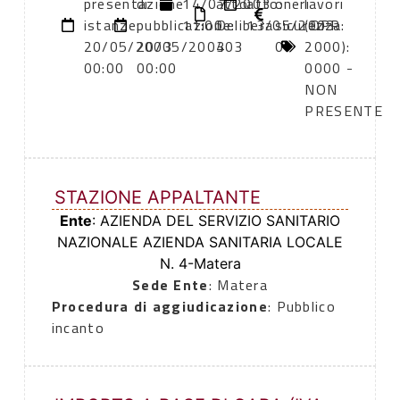
presentazione
di
14/07/2003
atto:
atto:
oneri
lavori
istanze:
pubblicazione:
11:00
Delibera
13/05/2003
sicurezza:
(DPR
20/05/2003
20/05/2003
403
0
2000):
00:00
00:00
0000 -
NON
PRESENTE
STAZIONE APPALTANTE
Ente
: AZIENDA DEL SERVIZIO SANITARIO
NAZIONALE AZIENDA SANITARIA LOCALE
N. 4-Matera
Sede Ente
: Matera
Procedura di aggiudicazione
: Pubblico
incanto