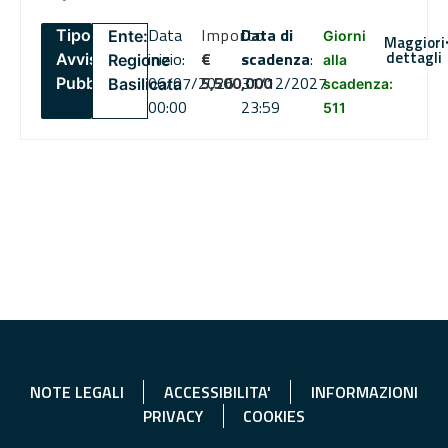
Data
Importo
Data di
Tipo:
Ente:
Giorni
Maggiori
dettagli
inizio:
€
scadenza
:
Avviso
Regione
alla
06/07/2026
5,500,000
31/12/2027
Pubblico
Basilicata
scadenza:
00:00
23:59
511
NOTE LEGALI
ACCESSIBILITA'
INFORMAZIONI
PRIVACY
COOKIES