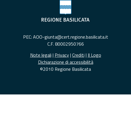
PEC: AOO-giunta@cert.regione.basilicata.it
C.F. 80002950766
Note legali
|
Privacy
|
Crediti
|
Il Logo
Dichiarazione di accessibilità
©2010 Regione Basilicata