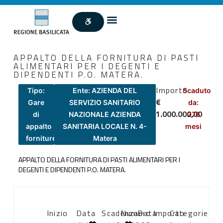
APPALTO DELLA FORNITURA DI PASTI
ALIMENTARI PER I DEGENTI E
DIPENDENTI P.O. MATERA.
Importo
Tipo:
Ente: AZIENDA DEL
Scaduto
€
Gare
SERVIZIO SANITARIO
da:
1.000.000,00
di
NAZIONALE AZIENDA
276
appalto
SANITARIA LOCALE N. 4-
mesi
forniture
Matera
APPALTO DELLA FORNITURA DI PASTI ALIMENTARI PER I
DEGENTI E DIPENDENTI P.O. MATERA.
Inizio
Data
Scadenza:
Numero
Data
Importo
Categorie