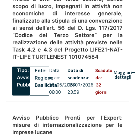
scopo di lucro, impegnati in attività non
economiche di interesse generale,
finalizzato alla stipula di una convenzione
ai sensi dell’art. 56 del D. Lgs. 117/2017
“Codice del Terzo Settore” per la
realizzazione delle attività previste nelle
Task 4.2 e 4.3 del Progetto LIFE21-NAT-
IT-LIFE TURTLENEST 101074584
Data
Data di
Tipo:
Ente:
Scaduto
Maggiori
dettagli
inizio:
scadenza
:
Avviso
Regione
da:
26/06/2026
06/07/2026
Pubblico
Basilicata
32
08:00
23:59
giorni
Avviso Pubblico Pronti per l’Export:
misure di internazionalizzazione per le
imprese lucane