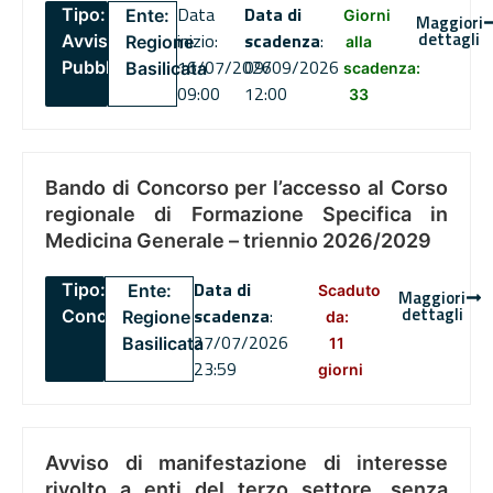
Data
Data di
Tipo:
Ente:
Giorni
Maggiori
dettagli
inizio:
scadenza
:
Avviso
Regione
alla
16/07/2026
09/09/2026
Pubblico
Basilicata
scadenza:
09:00
12:00
33
Bando di Concorso per l’accesso al Corso
regionale di Formazione Specifica in
Medicina Generale – triennio 2026/2029
Data di
Tipo:
Ente:
Scaduto
Maggiori
dettagli
scadenza
:
Concorsi
Regione
da:
27/07/2026
Basilicata
11
23:59
giorni
Avviso di manifestazione di interesse
rivolto a enti del terzo settore, senza