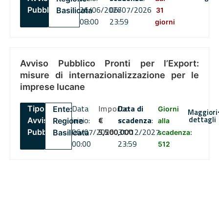
26/06/2026
06/07/2026
Pubblico
Basilicata
31
08:00
23:59
giorni
Avviso Pubblico Pronti per l’Export:
misure di internazionalizzazione per le
imprese lucane
Data
Importo
Data di
Tipo:
Ente:
Giorni
Maggiori
dettagli
inizio:
€
scadenza
:
Avviso
Regione
alla
06/07/2026
5,500,000
31/12/2027
Pubblico
Basilicata
scadenza:
00:00
23:59
512