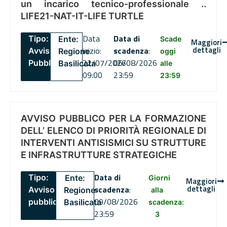
un incarico tecnico-professionale ..
LIFE21-NAT-IT-LIFE TURTLE
Data
Data di
Tipo:
Ente:
Scade
Maggiori
dettagli
inizio:
scadenza
:
Avviso
Regione
oggi
22/07/2026
06/08/2026
Pubblico
Basilicata
alle
09:00
23:59
23:59
AVVISO PUBBLICO PER LA FORMAZIONE
DELL’ ELENCO DI PRIORITÀ REGIONALE DI
INTERVENTI ANTISISMICI SU STRUTTURE
E INFRASTRUTTURE STRATEGICHE
Data di
Tipo:
Ente:
Giorni
Maggiori
dettagli
scadenza
:
Avviso
Regione
alla
09/08/2026
pubblico
Basilicata
scadenza:
23:59
3