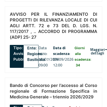
AVVISO PER IL FINANZIAMENTO DI
PROGETTI DI RILEVANZA LOCALE DI CUI
AGLI ARTT. 72 e 73 DEL D. LGS. N.
117/2017 , .. ACCORDO DI PROGRAMMA
(ADP) 25- 27
Data
Data di
Tipo:
Ente:
Giorni
Maggiori
dettagli
inizio:
scadenza
:
Avviso
Regione
alla
16/07/2026
09/09/2026
Pubblico
Basilicata
scadenza:
09:00
12:00
34
Bando di Concorso per l’accesso al Corso
regionale di Formazione Specifica in
Medicina Generale – triennio 2026/2029