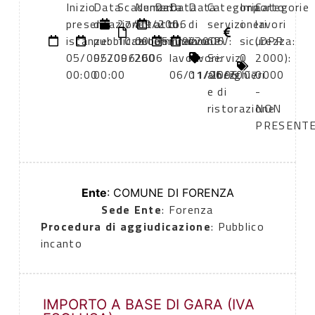
Inizio
Data
Scadenza:
Numero
Data
Data
Data
Categoria
Importo
Categorie
presentazione
di
27/09/2006
atto:
atto:
di
di
servizi
oneri
lavori
istanze:
pubblicazione:
10:00
determinazione
05/09/2006
inizio
fine
CPV:
sicurezza:
(DPR
05/09/2006
05/09/2006
260
lavori:
lavori:
Servizi
0
2000):
00:00
00:00
06/11/2006
01/06/2007
alberghieri
0000
e di
-
ristorazione
NON
PRESENT
Ente
: COMUNE DI FORENZA
Sede Ente
: Forenza
Procedura di aggiudicazione
: Pubblico
incanto
IMPORTO A BASE DI GARA (IVA