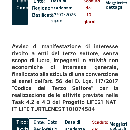
Data di
Tipo:
Ente:
Scaduto
Maggiori
dettagli
scadenza
:
Concorsi
Regione
da:
27/07/2026
Basilicata
10
23:59
giorni
Avviso di manifestazione di interesse
rivolto a enti del terzo settore, senza
scopo di lucro, impegnati in attività non
economiche di interesse generale,
finalizzato alla stipula di una convenzione
ai sensi dell’art. 56 del D. Lgs. 117/2017
“Codice del Terzo Settore” per la
realizzazione delle attività previste nelle
Task 4.2 e 4.3 del Progetto LIFE21-NAT-
IT-LIFE TURTLENEST 101074584
Data
Data di
Tipo:
Ente:
Scaduto
Maggiori
dettagli
inizio:
scadenza
:
Avviso
Regione
da: