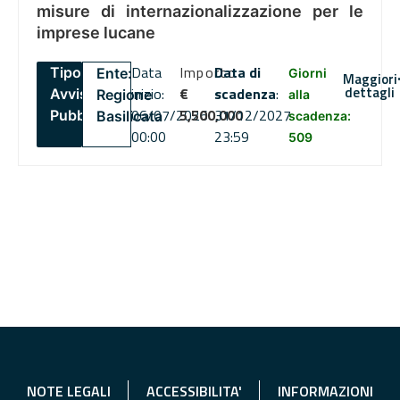
misure di internazionalizzazione per le
imprese lucane
Data
Importo
Data di
Tipo:
Ente:
Giorni
Maggiori
dettagli
inizio:
€
scadenza
:
Avviso
Regione
alla
06/07/2026
5,500,000
31/12/2027
Pubblico
Basilicata
scadenza:
00:00
23:59
509
NOTE LEGALI
ACCESSIBILITA'
INFORMAZIONI