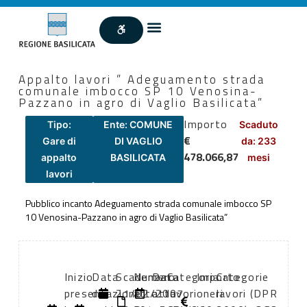
Appalto lavori ” Adeguamento strada
comunale imbocco SP 10 Venosina-
Pazzano in agro di Vaglio Basilicata”
Importo
Tipo:
Ente: COMUNE
Scaduto
€
Gare di
DI VAGLIO
da: 233
478.066,87
appalto
BASILICATA
mesi
lavori
Pubblico incanto Adeguamento strada comunale imbocco SP
10 Venosina-Pazzano in agro di Vaglio Basilicata”
Inizio
Data
Scadenza:
Numero
Data
Categoria
Importo
Categorie
presentazione
di
21/02/2007
atto:
atto:
lavori
oneri
lavori (DPR