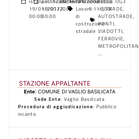
istanze:
pubblicazione:
12:00
Determinazione
15/01/2007
CPV:
sicurezza:
2000): OG3
19/01/2007
19/01/2007
2
Lavori
9.116,58
- STRADE,
00:00
00:00
di
AUTOSTRADE,
costruzione
PONTI,
stradale
VIADOTTI,
FERROVIE,
METROPOLITAN
...
STAZIONE APPALTANTE
Ente
: COMUNE DI VAGLIO BASILICATA
Sede Ente
: Vaglio Basilicata
Procedura di aggiudicazione
: Pubblico
incanto