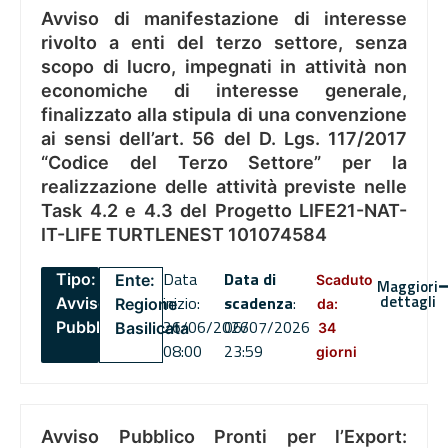
Avviso di manifestazione di interesse
rivolto a enti del terzo settore, senza
scopo di lucro, impegnati in attività non
economiche di interesse generale,
finalizzato alla stipula di una convenzione
ai sensi dell’art. 56 del D. Lgs. 117/2017
“Codice del Terzo Settore” per la
realizzazione delle attività previste nelle
Task 4.2 e 4.3 del Progetto LIFE21-NAT-
IT-LIFE TURTLENEST 101074584
Data
Data di
Tipo:
Ente:
Scaduto
Maggiori
dettagli
inizio:
scadenza
:
Avviso
Regione
da:
26/06/2026
06/07/2026
Pubblico
Basilicata
34
08:00
23:59
giorni
Avviso Pubblico Pronti per l’Export: