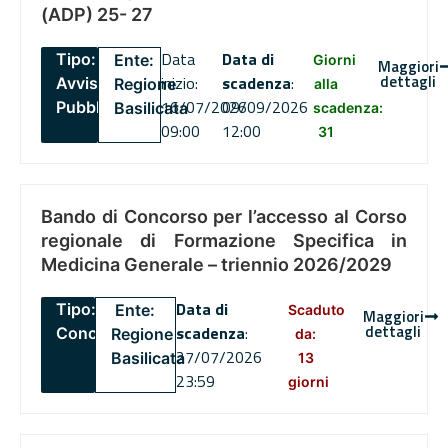
(ADP) 25- 27
Data
Data di
Tipo:
Ente:
Giorni
Maggiori
dettagli
inizio:
scadenza
:
Avviso
Regione
alla
16/07/2026
09/09/2026
Pubblico
Basilicata
scadenza:
09:00
12:00
31
Bando di Concorso per l’accesso al Corso
regionale di Formazione Specifica in
Medicina Generale – triennio 2026/2029
Data di
Tipo:
Ente:
Scaduto
Maggiori
dettagli
scadenza
:
Concorsi
Regione
da:
27/07/2026
Basilicata
13
23:59
giorni