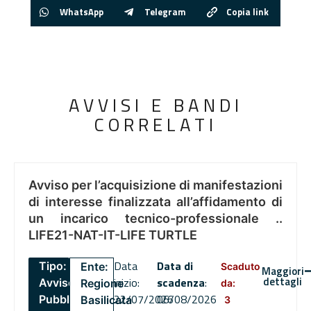
WhatsApp
Telegram
Copia link
AVVISI E BANDI
CORRELATI
Avviso per l’acquisizione di manifestazioni
di interesse finalizzata all’affidamento di
un incarico tecnico-professionale ..
LIFE21-NAT-IT-LIFE TURTLE
Data
Data di
Tipo:
Ente:
Scaduto
Maggiori
dettagli
inizio:
scadenza
:
Avviso
Regione
da:
22/07/2026
06/08/2026
Pubblico
Basilicata
3