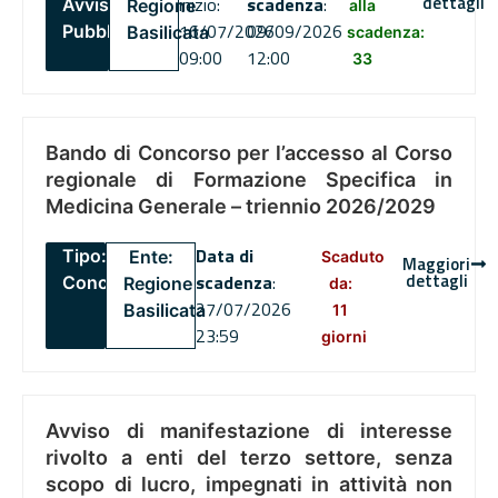
dettagli
inizio:
scadenza
:
Avviso
Regione
alla
16/07/2026
09/09/2026
Pubblico
Basilicata
scadenza:
09:00
12:00
33
Bando di Concorso per l’accesso al Corso
regionale di Formazione Specifica in
Medicina Generale – triennio 2026/2029
Data di
Tipo:
Ente:
Scaduto
Maggiori
dettagli
scadenza
:
Concorsi
Regione
da:
27/07/2026
Basilicata
11
23:59
giorni
Avviso di manifestazione di interesse
rivolto a enti del terzo settore, senza
scopo di lucro, impegnati in attività non