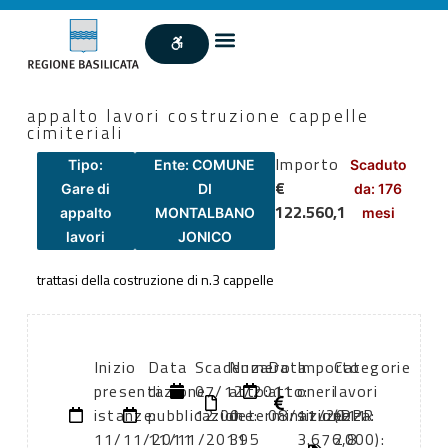
appalto lavori costruzione cappelle
cimiteriali
Importo
Tipo:
Ente: COMUNE
Scaduto
€
Gare di
DI
da: 176
122.560,1
appalto
MONTALBANO
mesi
lavori
JONICO
trattasi della costruzione di n.3 cappelle
Inizio
Data
Scadenza:
Numero
Data
Importo
Categorie
presentazione
di
07/12/2011
atto:
atto:
oneri
lavori
istanze:
pubblicazione:
12:00
determinazione
08/11/2011
sicurezza:
(DPR
11/11/2011
11/11/2011
395
3.676,8
2000):