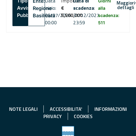
Data
Importo
Data di
Tipo:
Ente:
Giorni
Maggiori
dettagli
inizio:
€
scadenza
:
Avviso
Regione
alla
06/07/2026
5,500,000
31/12/2027
Pubblico
Basilicata
scadenza:
00:00
23:59
511
NOTE LEGALI
ACCESSIBILITA'
INFORMAZIONI
PRIVACY
COOKIES