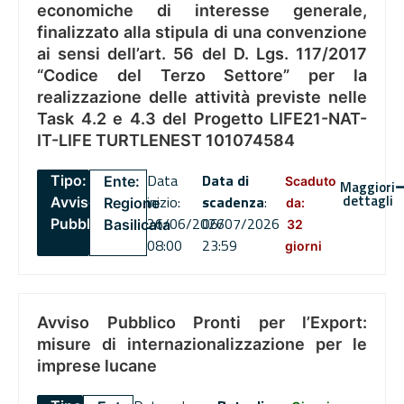
economiche di interesse generale,
finalizzato alla stipula di una convenzione
ai sensi dell’art. 56 del D. Lgs. 117/2017
“Codice del Terzo Settore” per la
realizzazione delle attività previste nelle
Task 4.2 e 4.3 del Progetto LIFE21-NAT-
IT-LIFE TURTLENEST 101074584
Data
Data di
Tipo:
Ente:
Scaduto
Maggiori
dettagli
inizio:
scadenza
:
Avviso
Regione
da:
26/06/2026
06/07/2026
Pubblico
Basilicata
32
08:00
23:59
giorni
Avviso Pubblico Pronti per l’Export:
misure di internazionalizzazione per le
imprese lucane