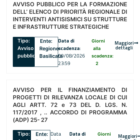
AVVISO PUBBLICO PER LA FORMAZIONE
DELL’ ELENCO DI PRIORITÀ REGIONALE DI
INTERVENTI ANTISISMICI SU STRUTTURE
E INFRASTRUTTURE STRATEGICHE
Data di
Tipo:
Ente:
Giorni
Maggiori
dettagli
scadenza
:
Avviso
Regione
alla
09/08/2026
pubblico
Basilicata
scadenza:
23:59
2
AVVISO PER IL FINANZIAMENTO DI
PROGETTI DI RILEVANZA LOCALE DI CUI
AGLI ARTT. 72 e 73 DEL D. LGS. N.
117/2017 , .. ACCORDO DI PROGRAMMA
(ADP) 25- 27
Data
Data di
Tipo:
Ente:
Giorni
Maggiori