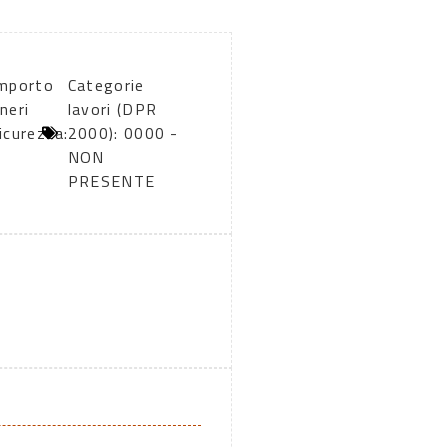
mporto
Categorie
neri
lavori (DPR
icurezza:
2000): 0000 -
0
NON
PRESENTE