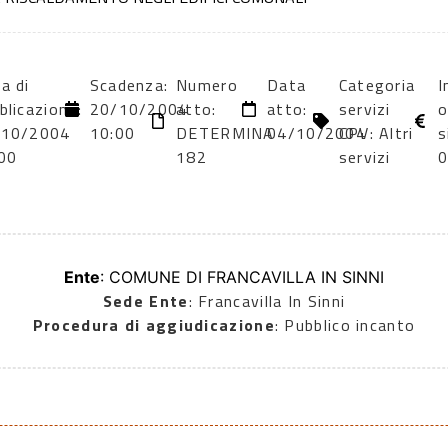
a di
Scadenza:
Numero
Data
Categoria
I
blicazione:
20/10/2004
atto:
atto:
servizi
o
/10/2004
10:00
DETERMINA
04/10/2004
CPV: Altri
s
00
182
servizi
Ente
: COMUNE DI FRANCAVILLA IN SINNI
Sede Ente
: Francavilla In Sinni
Procedura di aggiudicazione
: Pubblico incanto