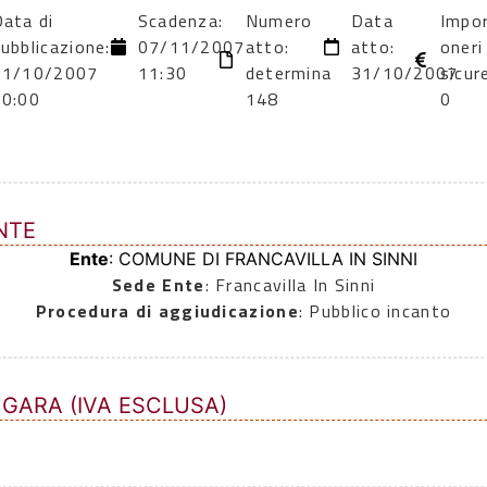
ata di
Scadenza:
Numero
Data
Impo
ubblicazione:
07/11/2007
atto:
atto:
oneri
31/10/2007
11:30
determina
31/10/2007
sicur
00:00
148
0
NTE
Ente
: COMUNE DI FRANCAVILLA IN SINNI
Sede Ente
: Francavilla In Sinni
Procedura di aggiudicazione
: Pubblico incanto
 GARA (IVA ESCLUSA)