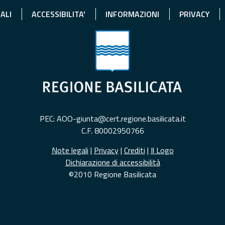
ALI
ACCESSIBILITA'
INFORMAZIONI
PRIVACY
PEC: AOO-giunta@cert.regione.basilicata.it
C.F. 80002950766
Note legali
|
Privacy
|
Crediti
|
Il Logo
Dichiarazione di accessibilità
©2010 Regione Basilicata