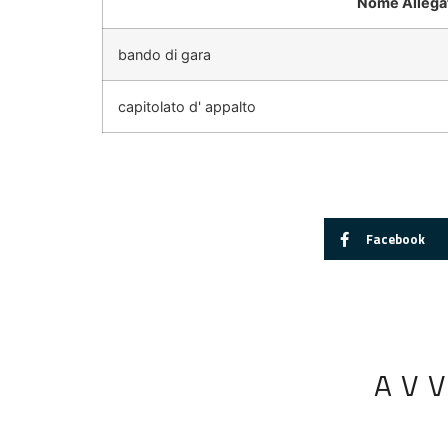
Nome Allega
bando di gara
capitolato d' appalto
Facebook
AV